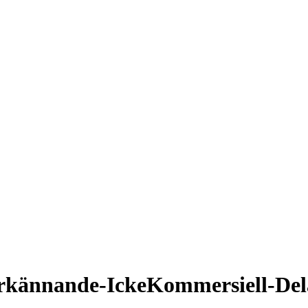
rkännande-IckeKommersiell-Dela