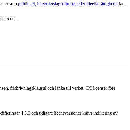
igheter som
publicitet, integritetslagstiftning, eller ideella rättigheter
kan
ee to use.
 friskrivningsklausul och länka till verket. CC licenser före
ifieringar. I 3.0 och tidigare licensversioner krävs indikering av