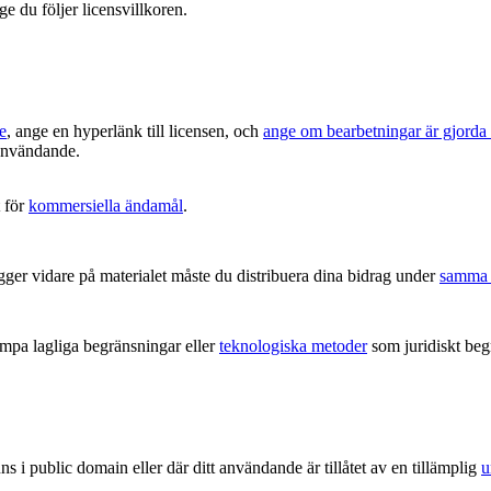
ge du följer licensvillkoren.
e
, ange en hyperlänk till licensen, och
ange om bearbetningar är gjorda
t användande.
 för
kommersiella ändamål
.
ger vidare på materialet måste du distribuera dina bidrag under
samma 
ämpa lagliga begränsningar eller
teknologiska metoder
som juridiskt begr
ns i public domain eller där ditt användande är tillåtet av en tillämplig
u