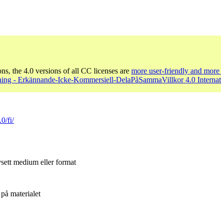
ons, the 4.0 versions of all CC licenses are
more user-friendly and more 
ing - Erkännande-Icke-Kommersiell-DelaPåSammaVillkor 4.0 Internat
0/fi/
sett medium eller format
på materialet