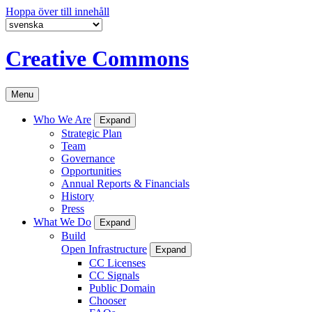
Hoppa över till innehåll
Creative Commons
Menu
Who We Are
Expand
Strategic Plan
Team
Governance
Opportunities
Annual Reports & Financials
History
Press
What We Do
Expand
Build
Open Infrastructure
Expand
CC Licenses
CC Signals
Public Domain
Chooser