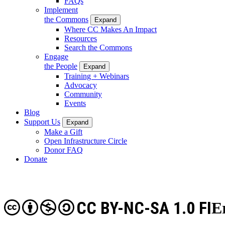
FAQs
Implement
the Commons
Expand
Where CC Makes An Impact
Resources
Search the Commons
Engage
the People
Expand
Training + Webinars
Advocacy
Community
Events
Blog
Support Us
Expand
Make a Gift
Open Infrastructure Circle
Donor FAQ
Donate
CC BY-NC-SA 1.0 FI
E