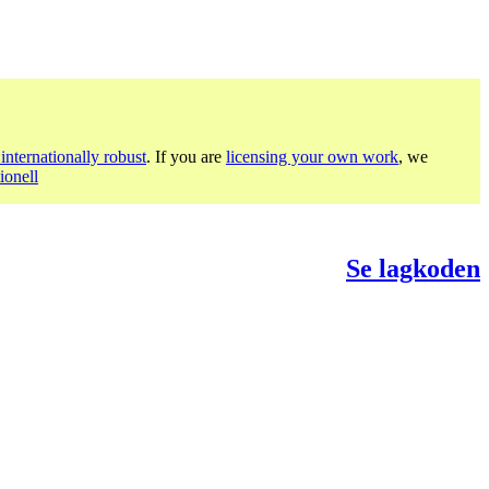
internationally robust
. If you are
licensing your own work
, we
ionell
Se lagkoden