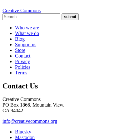
Creative Commons
submit
Who we are
What we do
Blog
Support us
Store
Contact
Privacy
Policies
Terms
Contact Us
Creative Commons
PO Box 1866, Mountain View,
CA 94042
info@creativecommons.org
Bluesky
Mastodon