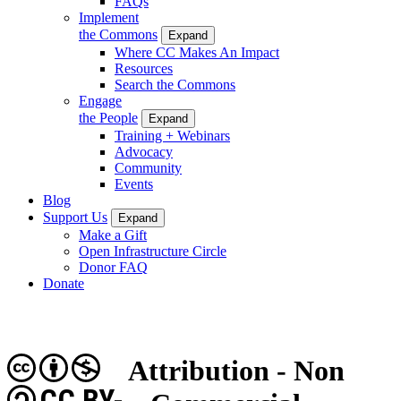
FAQs
Implement
the Commons
Expand
Where CC Makes An Impact
Resources
Search the Commons
Engage
the People
Expand
Training + Webinars
Advocacy
Community
Events
Blog
Support Us
Expand
Make a Gift
Open Infrastructure Circle
Donor FAQ
Donate
Attribution - Non
CC BY-