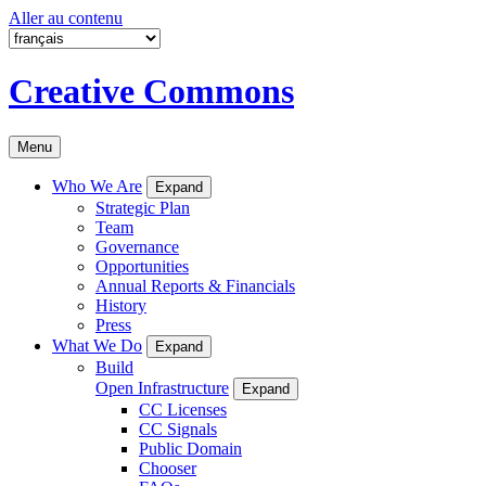
Aller au contenu
Creative Commons
Menu
Who We Are
Expand
Strategic Plan
Team
Governance
Opportunities
Annual Reports & Financials
History
Press
What We Do
Expand
Build
Open Infrastructure
Expand
CC Licenses
CC Signals
Public Domain
Chooser