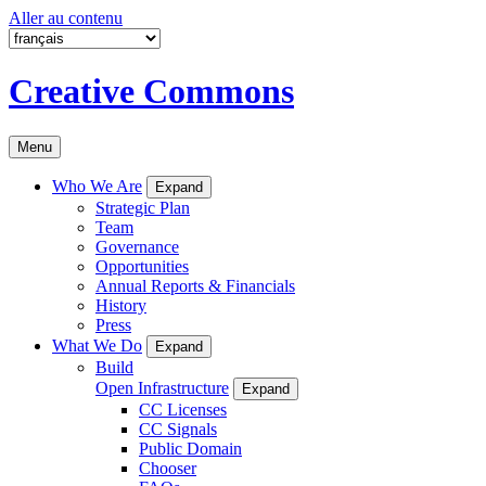
Aller au contenu
Creative Commons
Menu
Who We Are
Expand
Strategic Plan
Team
Governance
Opportunities
Annual Reports & Financials
History
Press
What We Do
Expand
Build
Open Infrastructure
Expand
CC Licenses
CC Signals
Public Domain
Chooser