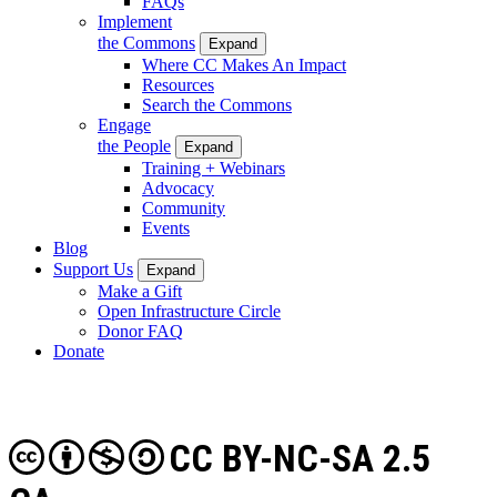
FAQs
Implement
the Commons
Expand
Where CC Makes An Impact
Resources
Search the Commons
Engage
the People
Expand
Training + Webinars
Advocacy
Community
Events
Blog
Support Us
Expand
Make a Gift
Open Infrastructure Circle
Donor FAQ
Donate
CC BY-NC-SA 2.5