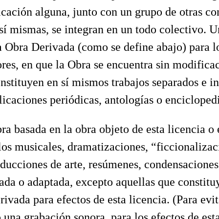
ficación alguna, junto con un grupo de otras c
sí mismas, se integran en un todo colectivo. 
a Obra Derivada (como se define abajo) para lo
res, en que la Obra se encuentra sin modificac
onstituyen en sí mismos trabajos separados e i
licaciones periódicas, antologías o enciclopedi
a basada en la obra objeto de esta licencia o e
los musicales, dramatizaciones, “ficcionalizac
ducciones de arte, resúmenes, condensaciones, 
da o adaptada, excepto aquellas que constituy
ivada para efectos de esta licencia. (Para evi
una grabación sonora, para los efectos de est