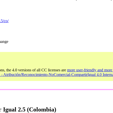
.5/co/
change
ons, the 4.0 versions of all CC licenses are
more user-friendly and more 
l - Atribución/Reconocimiento-NoComercial-CompartirIgual 4.0 Intern
 Igual 2.5 (Colombia)