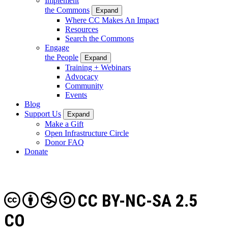
Implement
the Commons
Expand
Where CC Makes An Impact
Resources
Search the Commons
Engage
the People
Expand
Training + Webinars
Advocacy
Community
Events
Blog
Support Us
Expand
Make a Gift
Open Infrastructure Circle
Donor FAQ
Donate
CC BY-NC-SA 2.5
CO