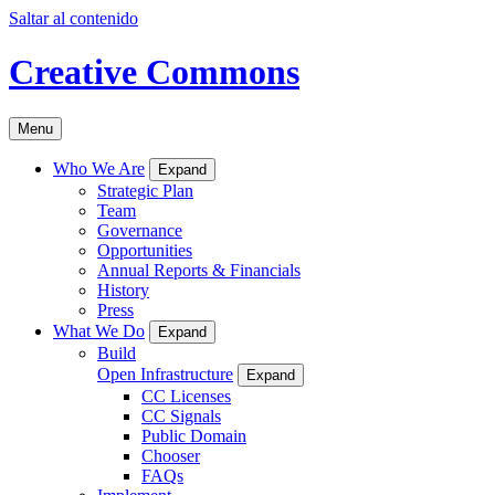
Saltar al contenido
Creative Commons
Menu
Who We Are
Expand
Strategic Plan
Team
Governance
Opportunities
Annual Reports & Financials
History
Press
What We Do
Expand
Build
Open Infrastructure
Expand
CC Licenses
CC Signals
Public Domain
Chooser
FAQs