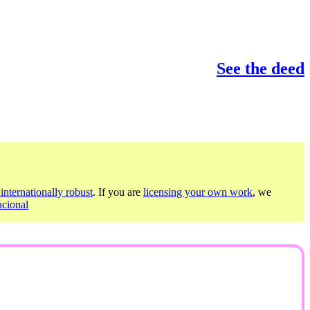
See the deed
internationally robust
. If you are
licensing your own work
, we
acional