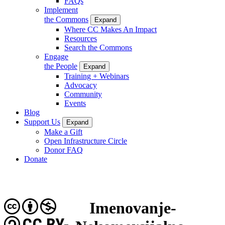
FAQs
Implement
the Commons
Expand
Where CC Makes An Impact
Resources
Search the Commons
Engage
the People
Expand
Training + Webinars
Advocacy
Community
Events
Blog
Support Us
Expand
Make a Gift
Open Infrastructure Circle
Donor FAQ
Donate
Imenovanje-
CC BY-