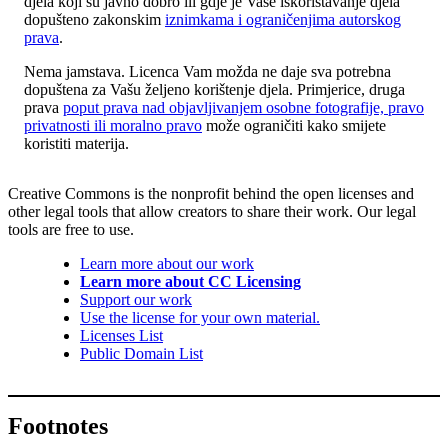
djela koji su javno dobro ili gdje je Vaše iskorištavanje djela
dopušteno zakonskim
iznimkama i ograničenjima autorskog
prava
.
Nema jamstava. Licenca Vam možda ne daje sva potrebna
dopuštena za Vašu željeno korištenje djela. Primjerice, druga
prava
poput prava nad objavljivanjem osobne fotografije, pravo
privatnosti ili moralno pravo
može ograničiti kako smijete
koristiti materija.
Creative Commons is the nonprofit behind the open licenses and
other legal tools that allow creators to share their work. Our legal
tools are free to use.
Learn more about our work
Learn more about CC Licensing
Support our work
Use the license for your own material.
Licenses List
Public Domain List
Footnotes