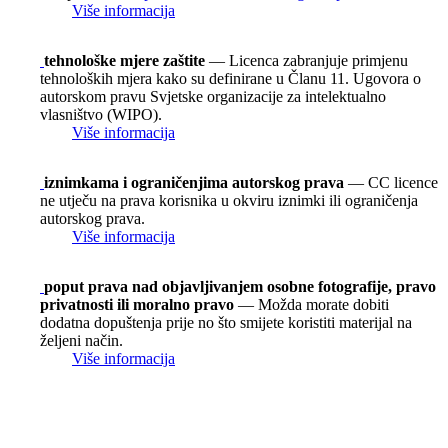
Više informacija
tehnološke mjere zaštite
— Licenca zabranjuje primjenu
tehnoloških mjera kako su definirane u Članu 11. Ugovora o
autorskom pravu Svjetske organizacije za intelektualno
vlasništvo (WIPO).
Više informacija
iznimkama i ograničenjima autorskog prava
— CC licence
ne utječu na prava korisnika u okviru iznimki ili ograničenja
autorskog prava.
Više informacija
poput prava nad objavljivanjem osobne fotografije, pravo
privatnosti ili moralno pravo
— Možda morate dobiti
dodatna dopuštenja prije no što smijete koristiti materijal na
željeni način.
Više informacija