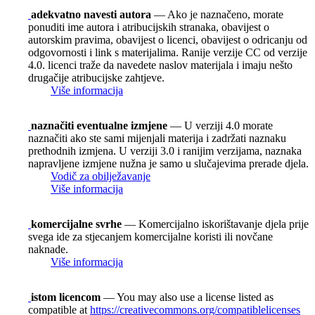
adekvatno navesti autora
— Ako je naznačeno, morate
ponuditi ime autora i atribucijskih stranaka, obavijest o
autorskim pravima, obavijest o licenci, obavijest o odricanju od
odgovornosti i link s materijalima. Ranije verzije CC od verzije
4.0. licenci traže da navedete naslov materijala i imaju nešto
drugačije atribucijske zahtjeve.
Više informacija
naznačiti eventualne izmjene
— U verziji 4.0 morate
naznačiti ako ste sami mijenjali materija i zadržati naznaku
prethodnih izmjena. U verziji 3.0 i ranijim verzijama, naznaka
napravljene izmjene nužna je samo u slučajevima prerade djela.
Vodič za obilježavanje
Više informacija
komercijalne svrhe
— Komercijalno iskorištavanje djela prije
svega ide za stjecanjem komercijalne koristi ili novčane
naknade.
Više informacija
istom licencom
— You may also use a license listed as
compatible at
https://creativecommons.org/compatiblelicenses