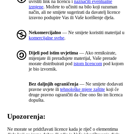
uvrstiti link na licencu i
naznačiti eventualne
izmjene
. Možete to učiniti na bilo koji razuman
način, ali ne smijete sugerirati da davatelj licence
izravno podupire Vas ili Vaše korištenje djela.
Nekomercijalno
— Ne smijete koristiti materijal u
komercijalne svrhe
.
Dijeli pod istim uvjetima
— Ako remiksirate,
mijenjate ili prerađujete materijal, Vaše prerade
morate distribuirati pod
istom licencom
pod kojom
je bio izvornik.
Bez daljnjih ograničenja
— Ne smijete dodavati
pravne uvjete ili
tehnološke mjere zaštite
koji će
druge pravno ograničiti da čine ono što im licenca
dopušta.
Upozorenja:
Ne morate se pridržavati licence kada je riječ o elementima