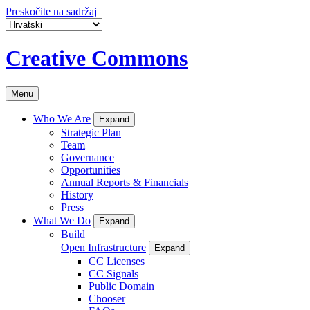
Preskočite na sadržaj
Creative Commons
Menu
Who We Are
Expand
Strategic Plan
Team
Governance
Opportunities
Annual Reports & Financials
History
Press
What We Do
Expand
Build
Open Infrastructure
Expand
CC Licenses
CC Signals
Public Domain
Chooser