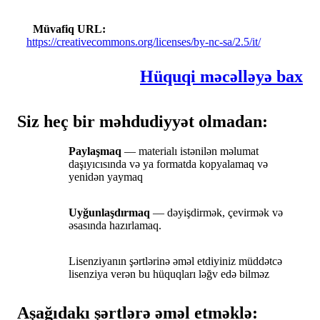
Müvafiq URL
https://creativecommons.org/licenses/by-nc-sa/2.5/it/
Hüquqi məcəlləyə bax
Siz heç bir məhdudiyyət olmadan:
Paylaşmaq
— materialı istənilən məlumat
daşıyıcısında və ya formatda kopyalamaq və
yenidən yaymaq
Uyğunlaşdırmaq
— dəyişdirmək, çevirmək və
əsasında hazırlamaq.
Lisenziyanın şərtlərinə əməl etdiyiniz müddətcə
lisenziya verən bu hüquqları ləğv edə bilməz
Aşağıdakı şərtlərə əməl etməklə: