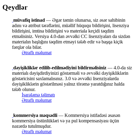
Qeydlər
müvafiq istinad
— Əgər təmin olunarsa, siz əsər sahibinin
adını və atribut tərəflərini, müəllif hüququ bildirişini, lisenziya
bildirişini, imtina bildirişini və materiala keçidi təqdim
etməlisiniz. Versiya 4.0-dan əvvəlki CC lisenziyaları da sizdən
materialın başlığını təqdim etməyi tələb edir və başqa kiçik
fərqlər ola bilər.
Ətraflı məlumat
dəyişikliklər edilib-edilmədiyini bildirməlisiniz
— 4.0-da siz
materialı dəyişdirdiyinizi göstərməli və əvvəlki dəyişikliklərin
göstəricisini saxlamalısınız. 3.0 və əvvəlki lisenziyalarda
dəyişikliklərin göstərilməsi yalnız törəmə yaratdığınız halda
tələb olunur.
İşarələmə təlimatı
Ətraflı məlumat
kommersiya məqsədli
— Kommersiya istifadəsi əsasən
kommersiya üstünlükləri və ya pul kompensasiyası üçün
nəzərdə tutulmuşdur.
Ətraflı məlumat