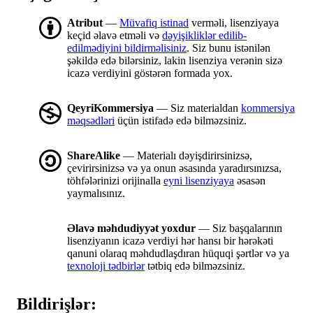
Atribut
—
Müvafiq istinad
verməli, lisenziyaya
keçid əlavə etməli və
dəyişikliklər edilib-
edilmədiyini bildirməlisiniz
. Siz bunu istənilən
şəkildə edə bilərsiniz, lakin lisenziya verənin sizə
icazə verdiyini göstərən formada yox.
QeyriKommersiya
— Siz materialdan
kommersiya
məqsədləri
üçün istifadə edə bilməzsiniz.
ShareAlike
— Materialı dəyişdirirsinizsə,
çevirirsinizsə və ya onun əsasında yaradırsınızsa,
töhfələrinizi orijinalla
eyni lisenziyaya
əsasən
yaymalısınız.
Əlavə məhdudiyyət yoxdur
— Siz başqalarının
lisenziyanın icazə verdiyi hər hansı bir hərəkəti
qanuni olaraq məhdudlaşdıran hüquqi şərtlər və ya
texnoloji tədbirlər
tətbiq edə bilməzsiniz.
Bildirişlər: