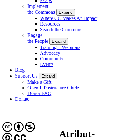
FAQs
Implement
the Commons
Expand
Where CC Makes An Impact
Resources
Search the Commons
Engage
the People
Expand
Training + Webinars
Advocacy
Community
Events
Blog
Support Us
Expand
Make a Gift
Open Infrastructure Circle
Donor FAQ
Donate
Atribut-
CC