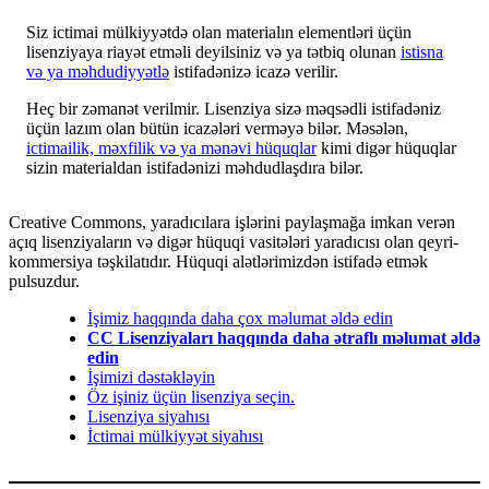
Siz ictimai mülkiyyətdə olan materialın elementləri üçün
lisenziyaya riayət etməli deyilsiniz və ya tətbiq olunan
istisna
və ya məhdudiyyətlə
istifadənizə icazə verilir.
Heç bir zəmanət verilmir. Lisenziya sizə məqsədli istifadəniz
üçün lazım olan bütün icazələri verməyə bilər. Məsələn,
ictimailik, məxfilik və ya mənəvi hüquqlar
kimi digər hüquqlar
sizin materialdan istifadənizi məhdudlaşdıra bilər.
Creative Commons, yaradıcılara işlərini paylaşmağa imkan verən
açıq lisenziyaların və digər hüquqi vasitələri yaradıcısı olan qeyri-
kommersiya təşkilatıdır. Hüquqi alətlərimizdən istifadə etmək
pulsuzdur.
İşimiz haqqında daha çox məlumat əldə edin
CC Lisenziyaları haqqında daha ətraflı məlumat əldə
edin
İşimizi dəstəkləyin
Öz işiniz üçün lisenziya seçin.
Lisenziya siyahısı
İctimai mülkiyyət siyahısı