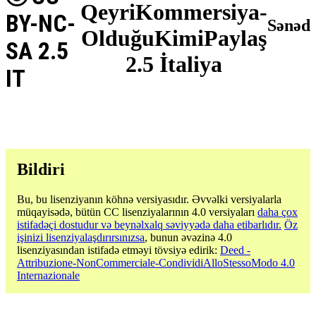
QeyriKommersiya-
BY-NC-
Sənəd
OlduğuKimiPaylaş
SA 2.5
2.5 İtaliya
IT
Bildiri
Bu, bu lisenziyanın köhnə versiyasıdır. Əvvəlki versiyalarla
müqayisədə, bütün CC lisenziyalarının 4.0 versiyaları
daha çox
istifadəçi dostudur və beynəlxalq səviyyədə daha etibarlıdır.
Öz
işinizi lisenziyalaşdırırsınızsa
, bunun əvəzinə 4.0
lisenziyasından istifadə etməyi tövsiyə edirik:
Deed -
Attribuzione-NonCommerciale-CondividiAlloStessoModo 4.0
Internazionale