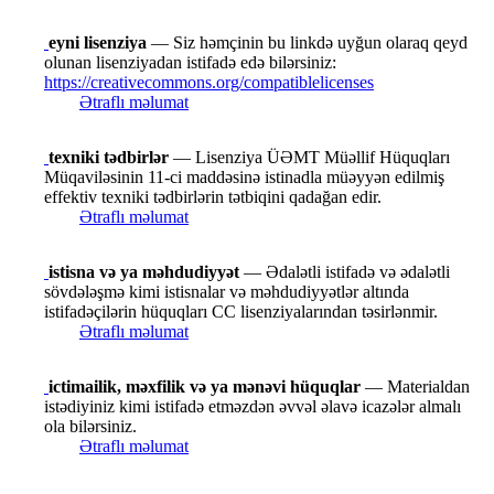
eyni lisenziya
— Siz həmçinin bu linkdə uyğun olaraq qeyd
olunan lisenziyadan istifadə edə bilərsiniz:
https://creativecommons.org/compatiblelicenses
Ətraflı məlumat
texniki tədbirlər
— Lisenziya ÜƏMT Müəllif Hüquqları
Müqaviləsinin 11-ci maddəsinə istinadla müəyyən edilmiş
effektiv texniki tədbirlərin tətbiqini qadağan edir.
Ətraflı məlumat
istisna və ya məhdudiyyət
— Ədalətli istifadə və ədalətli
sövdələşmə kimi istisnalar və məhdudiyyətlər altında
istifadəçilərin hüquqları CC lisenziyalarından təsirlənmir.
Ətraflı məlumat
ictimailik, məxfilik və ya mənəvi hüquqlar
— Materialdan
istədiyiniz kimi istifadə etməzdən əvvəl əlavə icazələr almalı
ola bilərsiniz.
Ətraflı məlumat