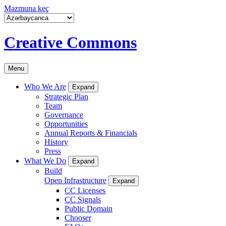
Məzmuna keç
Creative Commons
Menu
Who We Are
Expand
Strategic Plan
Team
Governance
Opportunities
Annual Reports & Financials
History
Press
What We Do
Expand
Build
Open Infrastructure
Expand
CC Licenses
CC Signals
Public Domain
Chooser