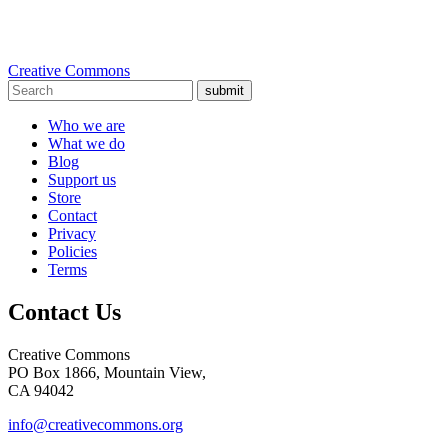
Creative Commons
submit
Who we are
What we do
Blog
Support us
Store
Contact
Privacy
Policies
Terms
Contact Us
Creative Commons
PO Box 1866, Mountain View,
CA 94042
info@creativecommons.org