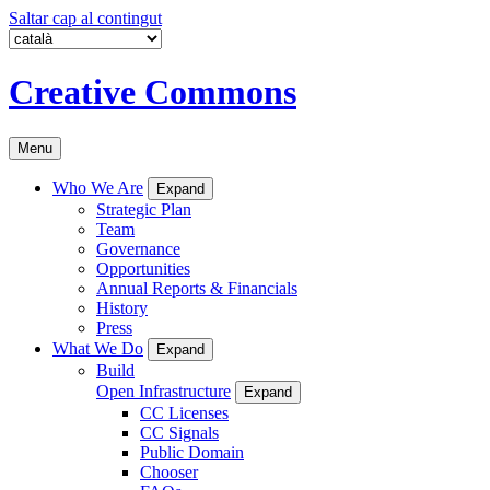
Saltar cap al contingut
Creative Commons
Menu
Who We Are
Expand
Strategic Plan
Team
Governance
Opportunities
Annual Reports & Financials
History
Press
What We Do
Expand
Build
Open Infrastructure
Expand
CC Licenses
CC Signals
Public Domain
Chooser