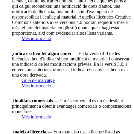
facilitat, caldrà indicar el nom de l'autor i el d'aquelles parts a
qui calgui reconèixer, una notificació de drets d'autor, una
notificació de llicència, una notificació d'exempció de
responsabilitat i l'enllaç al material. Aquelles llicències Creative
Commons anteriors a les versions 4.0 podran requerir a més a
més, el títol del material en qüestió quan aquest hagi estat
proporcionat, així com evidenciar altres lleus variants.
Més informació
indicar si heu fet algun canvi
— En la versió 4.0 de les
llicències, heu d'indicar si heu modificat el material i conservar
una indicació de les modificacions prèvies. En la versió 3.0, i
en versions anteriors, només cal indicar els canvis si heu creat
una obra derivada.
Guia de marcatge
Més informació
finalitats comercials
— Un ús comercial és un ús destinat
principalment a obtenir avantatges comercials o compensacions
monetàries.
Més informació
mateixa llicència
— You may also use a license listed as