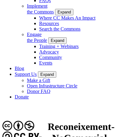
FAQs
Implement
the Commons
Expand
Where CC Makes An Impact
Resources
Search the Commons
Engage
the People
Expand
Training + Webinars
Advocacy
Community
Events
Blog
Support Us
Expand
Make a Gift
Open Infrastructure Circle
Donor FAQ
Donate
Reconeixement-
CC BY-