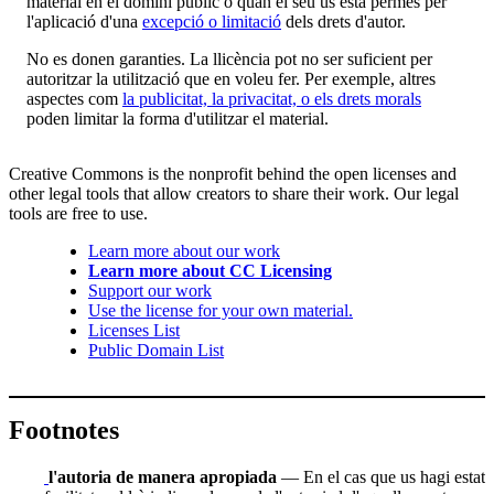
material en el domini públic o quan el seu ús està permès per
l'aplicació d'una
excepció o limitació
dels drets d'autor.
No es donen garanties. La llicència pot no ser suficient per
autoritzar la utilització que en voleu fer. Per exemple, altres
aspectes com
la publicitat, la privacitat, o els drets morals
poden limitar la forma d'utilitzar el material.
Creative Commons is the nonprofit behind the open licenses and
other legal tools that allow creators to share their work. Our legal
tools are free to use.
Learn more about our work
Learn more about CC Licensing
Support our work
Use the license for your own material.
Licenses List
Public Domain List
Footnotes
l'autoria de manera apropiada
— En el cas que us hagi estat