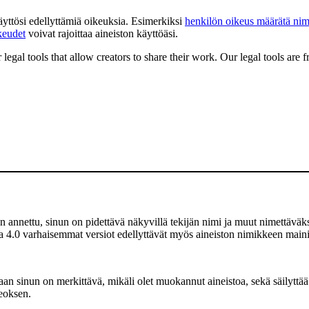
käyttösi edellyttämiä oikeuksia. Esimerkiksi
henkilön oikeus määrätä nim
keudet
voivat rajoittaa aineiston käyttöäsi.
gal tools that allow creators to share their work. Our legal tools are fr
 annettu, sinun on pidettävä näkyvillä tekijän nimi ja muut nimettäväksi
a 4.0 varhaisemmat versiot edellyttävät myös aineiston nimikkeen mainit
 sinun on merkittävä, mikäli olet muokannut aineistoa, sekä säilyttää
teoksen.