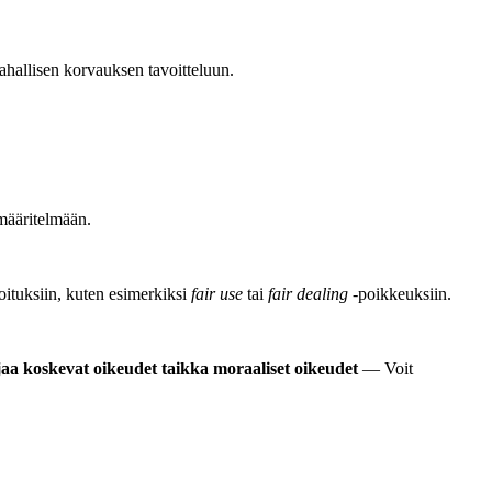
rahallisen korvauksen tavoitteluun.
määritelmään.
joituksiin, kuten esimerkiksi
fair use
tai
fair dealing
-poikkeuksiin.
jaa koskevat oikeudet taikka moraaliset oikeudet
— Voit