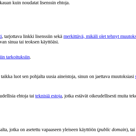
 kauan kuin noudatat lisenssin ehtoja.
i
, tarjottava linkki lisenssiin sekä
merkittävä, mikäli olet tehnyt muutok
van sinua tai teoksen käyttöäsi.
iin tarkoituksiin
.
aikka luot sen pohjalta uusia aineistoja, sinun on jaettava muutoksiasi
udellisia ehtoja tai
teknisiä estoja
, jotka estävät oikeudellisesti muita tek
salta, jotka on asetettu vapaaseen yleiseen käyttöön (
public domain
), ta