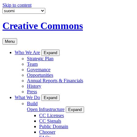
Skip to content
Creative Commons
Menu
Who We Are
Expand
Strategic Plan
Team
Governance
Opportunities
Annual Reports & Financials
History
Press
What We Do
Expand
Build
Open Infrastructure
Expand
CC Licenses
CC Signals
Public Domain
Chooser