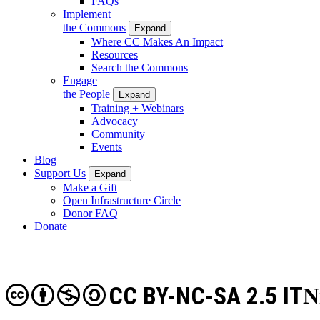
FAQs
Implement
the Commons
Expand
Where CC Makes An Impact
Resources
Search the Commons
Engage
the People
Expand
Training + Webinars
Advocacy
Community
Events
Blog
Support Us
Expand
Make a Gift
Open Infrastructure Circle
Donor FAQ
Donate
CC BY-NC-SA 2.5 IT
N