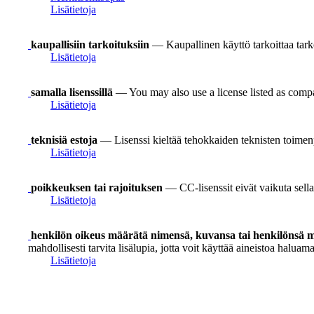
Lisätietoja
kaupallisiin tarkoituksiin
— Kaupallinen käyttö tarkoittaa tarkoi
Lisätietoja
samalla lisenssillä
— You may also use a license listed as compa
Lisätietoja
teknisiä estoja
— Lisenssi kieltää tehokkaiden teknisten toimen
Lisätietoja
poikkeuksen tai rajoituksen
— CC-lisenssit eivät vaikuta sellai
Lisätietoja
henkilön oikeus määrätä nimensä, kuvansa tai henkilönsä mu
mahdollisesti tarvita lisälupia, jotta voit käyttää aineistoa haluamal
Lisätietoja