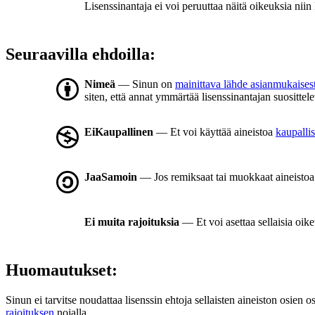
Lisenssinantaja ei voi peruuttaa näitä oikeuksia niin
Seuraavilla ehdoilla:
Nimeä
— Sinun on
mainittava lähde asianmukaisest
siten, että annat ymmärtää lisenssinantajan suosittele
EiKaupallinen
— Et voi käyttää aineistoa
kaupallis
JaaSamoin
— Jos remiksaat tai muokkaat aineistoa t
Ei muita rajoituksia
— Et voi asettaa sellaisia oike
Huomautukset:
Sinun ei tarvitse noudattaa lisenssin ehtoja sellaisten aineiston osien o
rajoituksen
nojalla.