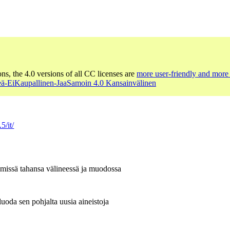
ons, the 4.0 versions of all CC licenses are
more user-friendly and more 
ä-EiKaupallinen-JaaSamoin 4.0 Kansainvälinen
5/it/
n missä tahansa välineessä ja muodossa
uoda sen pohjalta uusia aineistoja