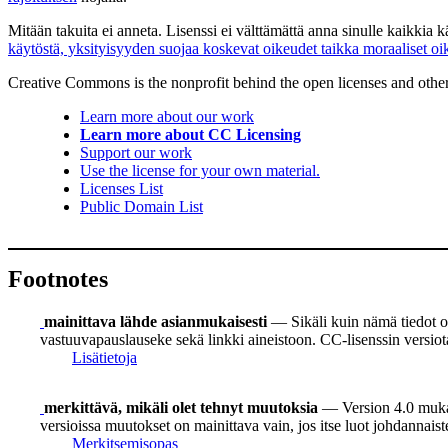
Mitään takuita ei anneta. Lisenssi ei välttämättä anna sinulle kaikkia 
käytöstä, yksityisyyden suojaa koskevat oikeudet taikka moraaliset oi
Creative Commons is the nonprofit behind the open licenses and other le
Learn more about our work
Learn more about CC Licensing
Support our work
Use the license for your own material.
Licenses List
Public Domain List
Footnotes
mainittava lähde asianmukaisesti
— Sikäli kuin nämä tiedot on
vastuuvapauslauseke sekä linkki aineistoon. CC-lisenssin versiot
Lisätietoja
merkittävä, mikäli olet tehnyt muutoksia
— Version 4.0 mukaan
versioissa muutokset on mainittava vain, jos itse luot johdannais
Merkitsemisopas