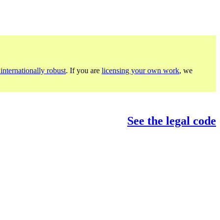
internationally robust
. If you are
licensing your own work
, we
See the legal code