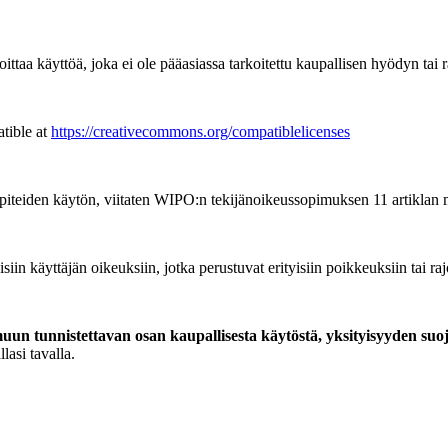
ttaa käyttöä, joka ei ole pääasiassa tarkoitettu kaupallisen hyödyn tai 
tible at
https://creativecommons.org/compatiblelicenses
piteiden käytön, viitaten WIPO:n tekijänoikeussopimuksen 11 artiklan 
siin käyttäjän oikeuksiin, jotka perustuvat erityisiin poikkeuksiin tai ra
un tunnistettavan osan kaupallisesta käytöstä, yksityisyyden suo
lasi tavalla.