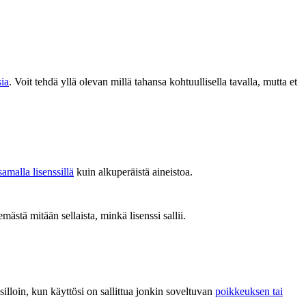
sia
. Voit tehdä yllä olevan millä tahansa kohtuullisella tavalla, mutta et
samalla lisenssillä
kuin alkuperäistä aineistoa.
emästä mitään sellaista, minkä lisenssi sallii.
i silloin, kun käyttösi on sallittua jonkin soveltuvan
poikkeuksen tai