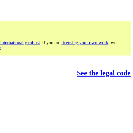
internationally robust
. If you are
licensing your own work
, we
e
See the legal code