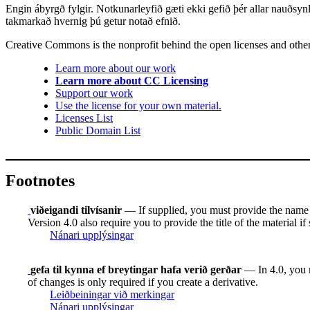
Engin ábyrgð fylgir. Notkunarleyfið gæti ekki gefið þér allar nauðsyn
takmarkað hvernig þú getur notað efnið.
Creative Commons is the nonprofit behind the open licenses and other le
Learn more about our work
Learn more about CC Licensing
Support our work
Use the license for your own material.
Licenses List
Public Domain List
Footnotes
viðeigandi tilvísanir
— If supplied, you must provide the name of 
Version 4.0 also require you to provide the title of the material i
Nánari upplýsingar
gefa til kynna ef breytingar hafa verið gerðar
— In 4.0, you mu
of changes is only required if you create a derivative.
Leiðbeiningar við merkingar
Nánari upplýsingar