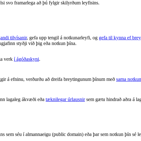
lsi svo framarlega að þú fylgir skilyrðum leyfisins.
andi tilvísanir
, gefa upp tengil á notkunarleyfi, og
gefa til kynna ef brey
isgjafinn styðji við þig eða notkun þína.
ta verk
í ágóðaskyni
.
gir á efninu, verðurðu að dreifa breytingunum þínum með
sama notkun
inn lagaleg ákvæði eða
tæknilegar úrlausnir
sem gætu hindrað aðra á lag
nisins sem séu í almannaeigu (public domain) eða þar sem notkun þín s