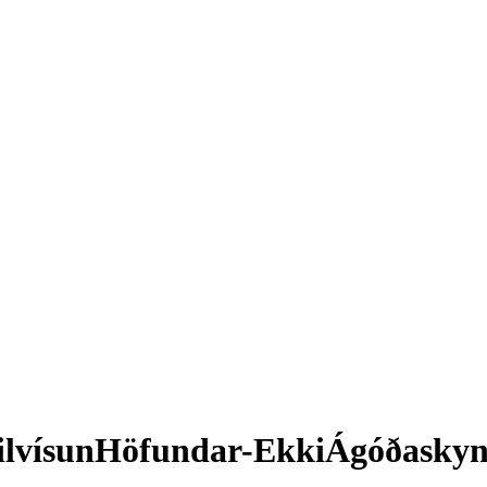
ilvísunHöfundar-EkkiÁgóðaskyni-