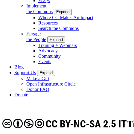
FAQs
Implement
the Commons
Expand
Where CC Makes An Impact
Resources
Search the Commons
Engage
the People
Expand
Training + Webinars
Advocacy
Community
Events
Blog
Support Us
Expand
Make a Gift
Open Infrastructure Circle
Donor FAQ
Donate
CC BY-NC-SA 2.5 IT
T