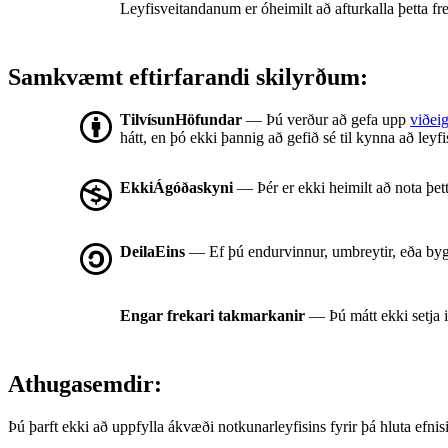
Leyfisveitandanum er óheimilt að afturkalla þetta fre
Samkvæmt eftirfarandi skilyrðum:
TilvísunHöfundar
— Þú verður að gefa upp
viðeig
hátt, en þó ekki þannig að gefið sé til kynna að leyf
EkkiÁgóðaskyni
— Þér er ekki heimilt að nota þet
DeilaEins
— Ef þú endurvinnur, umbreytir, eða byg
Engar frekari takmarkanir
— Þú mátt ekki setja 
Athugasemdir:
Þú þarft ekki að uppfylla ákvæði notkunarleyfisins fyrir þá hluta ef