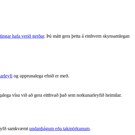
tingar hafa verið gerðar
. Þú mátt gera þetta á einhvern skynsamlegan
arleyfi
og upprunalega efnið er með.
alega vísu við að gera eitthvað það sem notkunarleyfið heimilar.
é leyfð samkvæmt
undanþágum eða takmörkunum
.