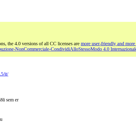
ons, the 4.0 versions of all CC licenses are
more user-friendly and more 
ibuzione-NonCommerciale-CondividiAlloStessoModo 4.0 Internazional
5/it/
ðli sem er
nu