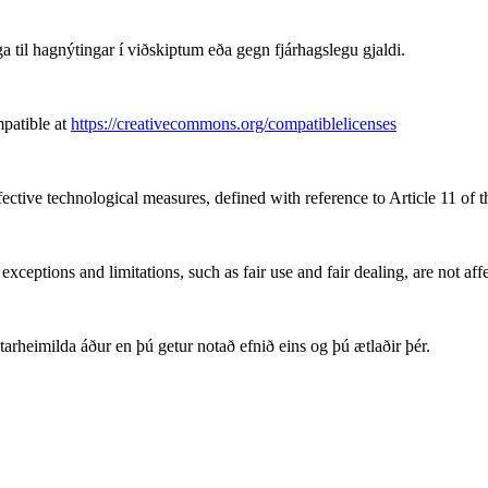
 til hagnýtingar í viðskiptum eða gegn fjárhagslegu gjaldi.
patible at
https://creativecommons.org/compatiblelicenses
fective technological measures, defined with reference to Article 11 of
xceptions and limitations, such as fair use and fair dealing, are not aff
arheimilda áður en þú getur notað efnið eins og þú ætlaðir þér.