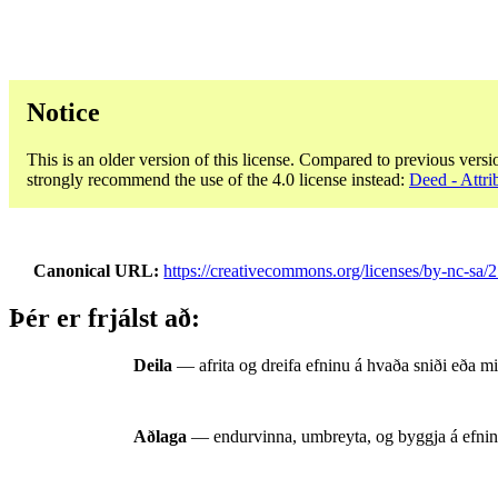
Notice
This is an older version of this license. Compared to previous versi
strongly recommend the use of the 4.0 license instead:
Deed - Attr
Canonical URL
https://creativecommons.org/licenses/by-nc-sa/2.
Þér er frjálst að:
Deila
— afrita og dreifa efninu á hvaða sniði eða mi
Aðlaga
— endurvinna, umbreyta, og byggja á efni