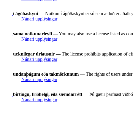
í ágóðaskyni
— Notkun í ágóðaskyni er sú sem ætluð er aðallega
Nánari upplýsingar
sama notkunarleyfi
— You may also use a license listed as com
Nánari upplýsingar
tæknilegar úrlausnir
— The license prohibits application of ef
Nánari upplýsingar
undanþágum eða takmörkunum
— The rights of users under e
Nánari upplýsingar
birtingu, friðhelgi, eða sæmdarrétt
— Þú gætir þarfnast viðbót
Nánari upplýsingar