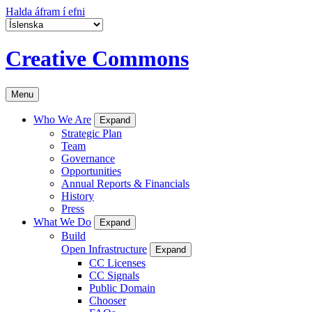
Halda áfram í efni
Creative Commons
Menu
Who We Are
Expand
Strategic Plan
Team
Governance
Opportunities
Annual Reports & Financials
History
Press
What We Do
Expand
Build
Open Infrastructure
Expand
CC Licenses
CC Signals
Public Domain
Chooser