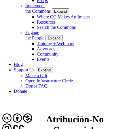
FAQs
Implement
the Commons
Expand
Where CC Makes An Impact
Resources
Search the Commons
Engage
the People
Expand
Training + Webinars
Advocacy
Community
Events
Blog
Support Us
Expand
Make a Gift
Open Infrastructure Circle
Donor FAQ
Donate
Atribución-No
CC