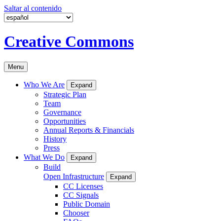
Saltar al contenido
Creative Commons
Menu
Who We Are
Expand
Strategic Plan
Team
Governance
Opportunities
Annual Reports & Financials
History
Press
What We Do
Expand
Build
Open Infrastructure
Expand
CC Licenses
CC Signals
Public Domain
Chooser