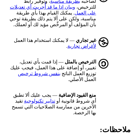
لصاحبه
بطريقة مناسبة
، وتوفير رابط
للترخيص،
وبيان إذا ما قد أُجريت أي تعديلات
على العمل
. يمكنك القيام بهذا بأي طريقة
مناسبة، ولكن على ألا يتم ذلك بطريقة توحي
بأن المؤلف أو المرخِّص مؤيد لك أو لعملك.
غير تجاري
— لا يمكنك استخدام هذا العمل
لأغراض تجارية
.
الترخيص بالمثل
— إذا قمت بأي تعديل،
تغيير، أو إضافة على هذا العمل، فيجب عليك
توزيع العمل الناتج
بنفس شروط ترخيص
العمل الأصلي.
منع القيود الإضافية
— يجب عليك ألا تطبق
أي شروط قانونية أو
تدابير تكنولوجية
تقيد
الآخرين من ممارسة الصلاحيات التي تسمح
بها الرخصة.
ملاحظات: