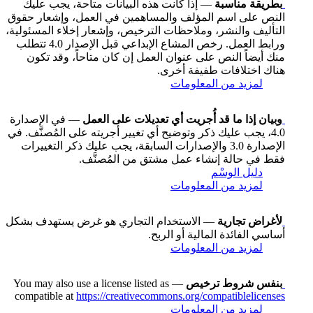
بطريقة مناسبة
— إذا كانت هذه البيانات متاحة، يجب عليك
النص على اسم المؤلف والمساهمين في العمل، وإشعار حقوق
التأليف والنشر، وملاحظات الترخيص، وإشعار إخلاء المسئولية،
ورابط العمل. رخص المشاع الإبداعي قبل الإصدار 4.0 تتطلب
منك أيضاً النص على عنوان العمل إن كان متاحاً، وقد تكون
هناك اختلافات طفيفة أخرى.
لمزيد من المعلومات
وبيان إذا ما قد أُجريت أي تعديلات على العمل
— في الإصدارة
4.0، يجب عليك ذكر وتوضيح أي تغيير أجريته على المُصنَّف. في
الإصدارة 3.0 والإصدارات السابقة، يجب عليك ذكر التغييرات
فقط في حالة إنشاء عمل مشتق من المُصنَّف.
دليل الوسْم
لمزيد من المعلومات
لأغراض تجارية
— الاستخدام التجاري هو غرض يستهدف بشكل
أساسي الفائدة المالية أو الربح.
لمزيد من المعلومات
بنفس شروط ترخيص
— You may also use a license listed as
compatible at
https://creativecommons.org/compatiblelicenses
لمزيد من المعلومات