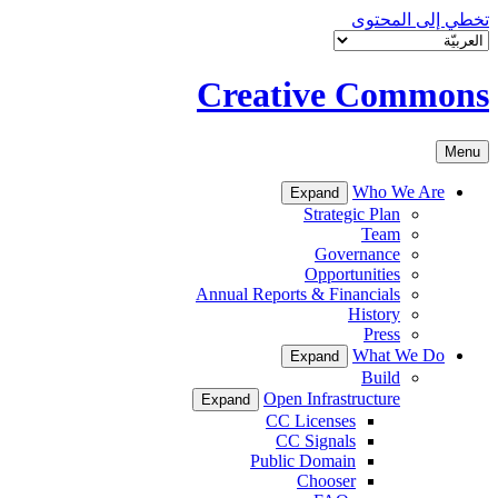
تخطي إلى المحتوى
Creative Commons
Menu
Who We Are
Expand
Strategic Plan
Team
Governance
Opportunities
Annual Reports & Financials
History
Press
What We Do
Expand
Build
Open Infrastructure
Expand
CC Licenses
CC Signals
Public Domain
Chooser