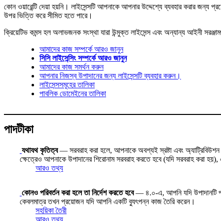
কোন ওয়ারেন্টি দেয়া হয়নি। লাইসেন্সটি আপনাকে আপনার উদ্দেশ্যে ব্যবহার করার জন্য 
উপর ভিত্তি করে সীমিত হতে পারে।
ক্রিয়েটিভ কমন্স হল অলাভজনক সংস্থা যারা উন্মুক্ত লাইসেন্স এবং অন্যান্য আইনী সরঞ্জা
আমাদের কাজ সম্পর্কে আরও জানুন
সিসি লাইসেন্সিং সম্পর্কে আরও জানুন
আমাদের কাজ সমর্থন করুন
আপনার নিজস্ব উপাদানের জন্য লাইসেন্সটি ব্যবহার করুন।
লাইসেন্সসমূহের তালিকা
পাবলিক ডোমেইনের তালিকা
পাদটীকা
যথাযথ কৃতিত্ব
— সরবরাহ করা হলে, আপনাকে অবশ্যই স্রষ্টা এবং অ্যাট্রিবিউশন পার
ক্ষেত্রেও আপনাকে উপাদানের শিরোনাম সরবরাহ করতে হবে (যদি সরবরাহ করা হয়), এব
আরও তথ্য
কোনও পরিবর্তন করা হলে তা নির্দেশ করতে হবে
— ৪.০-এ, আপনি যদি উপাদানটি পরিবর্
কেবলমাত্র তখন প্রয়োজন যদি আপনি একটি ব্যুৎপন্ন কাজ তৈরি করেন।
সহয়িকা তৈরী
আরও তথ্য