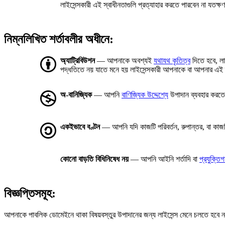
লাইসেন্সকারী এই স্বাধীনতাগুলি প্রত্যাহার করতে পারবেন না যতক্
নিম্নলিখিত শর্তাবলীর অধীনে:
অ্যাট্রিবিউশন
— আপনাকে অবশ্যই
যথাযথ কৃতিত্ব
দিতে হবে, লা
পদ্ধতিতে নয় যাতে মনে হয় লাইসেন্সকারী আপনাকে বা আপনার এই 
অ-বানিজ্যিক
— আপনি
বাণিজ্যিক উদ্দেশ্যে
উপাদান ব্যবহার করত
একইভাবে বণ্টন
— আপনি যদি কাজটি পরিবর্তন, রুপান্তর, বা কা
কোনো বাড়তি বিধিনিষেধ নয়
— আপনি আইনি শর্তাদি বা
প্রযুক্তি
বিজ্ঞপ্তিসমূহ:
আপনাকে পাবলিক ডোমেইনে থাকা বিষয়বস্তুর উপাদানের জন্য লাইসেন্স মেনে চলতে হবে না