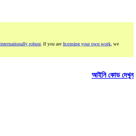
internationally robust
. If you are
licensing your own work
, we
আইনি কোড দেখুন