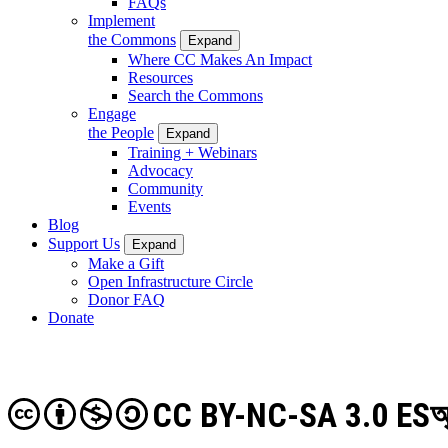
FAQs
Implement
the Commons
Expand
Where CC Makes An Impact
Resources
Search the Commons
Engage
the People
Expand
Training + Webinars
Advocacy
Community
Events
Blog
Support Us
Expand
Make a Gift
Open Infrastructure Circle
Donor FAQ
Donate
CC BY-NC-SA 3.0 ES
অ