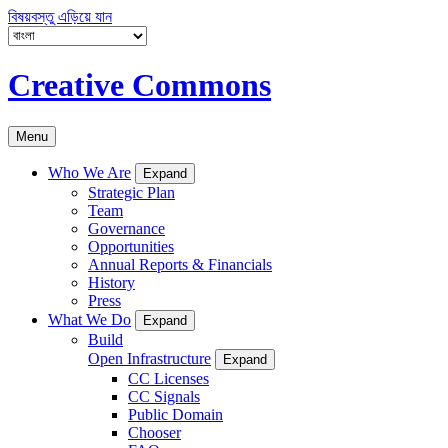
বিষয়বস্তু এড়িয়ে যান
Creative Commons
Menu
Who We Are
Expand
Strategic Plan
Team
Governance
Opportunities
Annual Reports & Financials
History
Press
What We Do
Expand
Build
Open Infrastructure
Expand
CC Licenses
CC Signals
Public Domain
Chooser