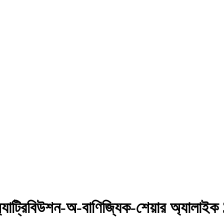
্যাট্রিবিউশন-অ-বাণিজ্যিক-শেয়ার অ্যালাইক 