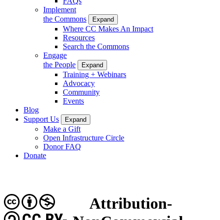
FAQs
Implement
the Commons
Expand
Where CC Makes An Impact
Resources
Search the Commons
Engage
the People
Expand
Training + Webinars
Advocacy
Community
Events
Blog
Support Us
Expand
Make a Gift
Open Infrastructure Circle
Donor FAQ
Donate
Attribution-
CC BY-