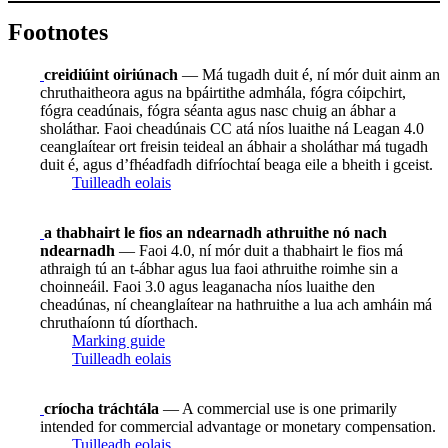
Footnotes
creidiúint oiriúnach
— Má tugadh duit é, ní mór duit ainm an
chruthaitheora agus na bpáirtithe admhála, fógra cóipchirt,
fógra ceadúnais, fógra séanta agus nasc chuig an ábhar a
sholáthar. Faoi cheadúnais CC atá níos luaithe ná Leagan 4.0
ceanglaítear ort freisin teideal an ábhair a sholáthar má tugadh
duit é, agus d’fhéadfadh difríochtaí beaga eile a bheith i gceist.
Tuilleadh eolais
a thabhairt le fios an ndearnadh athruithe nó nach
ndearnadh
— Faoi 4.0, ní mór duit a thabhairt le fios má
athraigh tú an t-ábhar agus lua faoi athruithe roimhe sin a
choinneáil. Faoi 3.0 agus leaganacha níos luaithe den
cheadúnas, ní cheanglaítear na hathruithe a lua ach amháin má
chruthaíonn tú díorthach.
Marking guide
Tuilleadh eolais
críocha tráchtála
— A commercial use is one primarily
intended for commercial advantage or monetary compensation.
Tuilleadh eolais