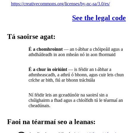
https://creativecommons.org/licenses/by-nc-sa/3.0/es/
See the legal code
Tá saoirse agat:
É a chomhroinnt
— an t-ábhar a chóipeáil agus a
athdháileadh in aon mheán nó in aon fhormaid
É a chur in oiriúint
— is féidir an t-ábhar a
athmheascadh, a athrú ó bhonn, agus cuir leis chun
críche ar bith, fiú ar bhonn tráchtála
Ní féidir leis an gceadúnóir na saoirsí sin a
chúlghairm a fhad agus a chloífidh tú le téarmaí an
cheadúnais.
Faoi na téarmaí seo a leanas: