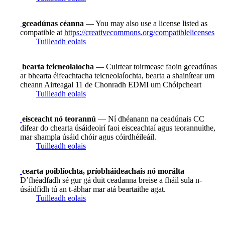
gceadúnas céanna
— You may also use a license listed as
compatible at
https://creativecommons.org/compatiblelicenses
Tuilleadh eolais
bearta teicneolaíocha
— Cuirtear toirmeasc faoin gceadúnas
ar bhearta éifeachtacha teicneolaíochta, bearta a shainítear um
cheann Airteagal 11 de Chonradh EDMI um Chóipcheart
Tuilleadh eolais
eisceacht nó teorannú
— Ní dhéanann na ceadúnais CC
difear do chearta úsáideoirí faoi eisceachtaí agus teorannuithe,
mar shampla úsáid chóir agus cóirdhéileáil.
Tuilleadh eolais
cearta poiblíochta, príobháideachais nó morálta
—
D’fhéadfadh sé gur gá duit ceadanna breise a fháil sula n-
úsáidfidh tú an t-ábhar mar atá beartaithe agat.
Tuilleadh eolais