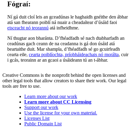
Fógraí:
Ní gá duit cloí leis an gceadúnas le haghaidh gnéithe den ábhar
atá san fhearann poiblí ná nuair a cheadaítear d’úsáid faoi
eisceacht nó teorannú
atá infheidhme.
Ní thugtar aon bharánta. D’fhéadfadh sé nach dtabharfadh an
ceadúnas gach ceann de na ceadanna is gá don úsáid atá
beartaithe duit. Mar shampla, d’fhéadfadh sé go gcuirfeadh
cearta eile,
cearta poiblíochta, príobháideachais nó morálta
, cuir
i gcás, teorainn ar an gcaoi a úsáideann tú an t-ábhar.
Creative Commons is the nonprofit behind the open licenses and
other legal tools that allow creators to share their work. Our legal
tools are free to use.
Learn more about our work
Learn more about CC Licensing
Support our work
Use the license for your own material.
Licenses List
Public Domain List