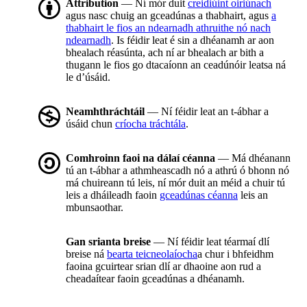
Attribution
— Ní mór duit
creidiúint oiriúnach
agus nasc chuig an gceadúnas a thabhairt, agus
a
thabhairt le fios an ndearnadh athruithe nó nach
ndearnadh
. Is féidir leat é sin a dhéanamh ar aon
bhealach réasúnta, ach ní ar bhealach ar bith a
thugann le fios go dtacaíonn an ceadúnóir leatsa ná
le d’úsáid.
Neamhthráchtáil
— Ní féidir leat an t-ábhar a
úsáid chun
críocha tráchtála
.
Comhroinn faoi na dálaí céanna
— Má dhéanann
tú an t-ábhar a athmheascadh nó a athrú ó bhonn nó
má chuireann tú leis, ní mór duit an méid a chuir tú
leis a dháileadh faoin
gceadúnas céanna
leis an
mbunsaothar.
Gan srianta breise
— Ní féidir leat téarmaí dlí
breise ná
bearta teicneolaíocha
a chur i bhfeidhm
faoina gcuirtear srian dlí ar dhaoine aon rud a
cheadaítear faoin gceadúnas a dhéanamh.