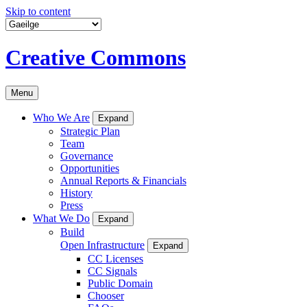
Skip to content
Creative Commons
Menu
Who We Are
Expand
Strategic Plan
Team
Governance
Opportunities
Annual Reports & Financials
History
Press
What We Do
Expand
Build
Open Infrastructure
Expand
CC Licenses
CC Signals
Public Domain
Chooser