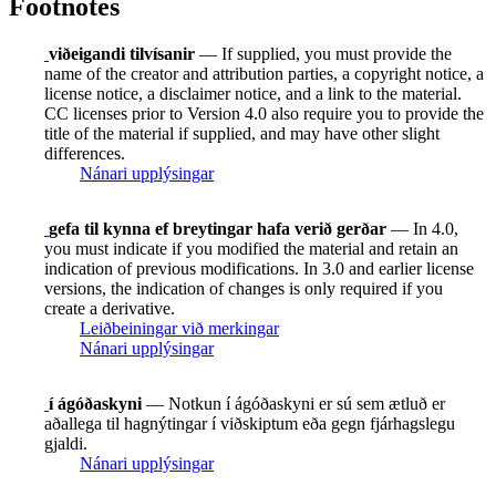
Footnotes
viðeigandi tilvísanir
— If supplied, you must provide the
name of the creator and attribution parties, a copyright notice, a
license notice, a disclaimer notice, and a link to the material.
CC licenses prior to Version 4.0 also require you to provide the
title of the material if supplied, and may have other slight
differences.
Nánari upplýsingar
gefa til kynna ef breytingar hafa verið gerðar
— In 4.0,
you must indicate if you modified the material and retain an
indication of previous modifications. In 3.0 and earlier license
versions, the indication of changes is only required if you
create a derivative.
Leiðbeiningar við merkingar
Nánari upplýsingar
í ágóðaskyni
— Notkun í ágóðaskyni er sú sem ætluð er
aðallega til hagnýtingar í viðskiptum eða gegn fjárhagslegu
gjaldi.
Nánari upplýsingar