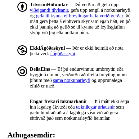
TilvísunHöfundar
— Þú verður að gefa upp
viðeigandi tilvísanir
, gefa upp tengil á notkunarleyfi,
og
gefa til kynna ef breytingar hafa verið gerðar
. Þú
mátt gera þetta á einhvern skynsamlegan hátt, en þó
ekki þannig að gefið sé til kynna að leyfisgjafinn
styðji við þig eða notkun þína.
EkkiÁgóðaskyni
— Þér er ekki heimilt að nota
þetta verk
í ágóðaskyni
.
DeilaEins
— Ef þú endurvinnur, umbreytir, eða
byggir á efninu, verðurðu að dreifa breytingunum
þínum með
sama notkunarleyfi
og upprunalega
efnið er með.
Engar frekari takmarkanir
— Þú mátt ekki setja
inn lagaleg ákvæði eða
tæknilegar úrlausnir
sem
gætu hindrað aðra á lagalega vísu við að gera
eitthvað það sem notkunarleyfið heimilar.
Athugasemdir: