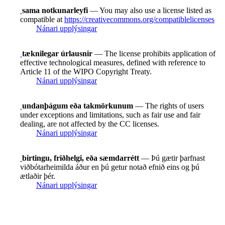
sama notkunarleyfi
— You may also use a license listed as
compatible at
https://creativecommons.org/compatiblelicenses
Nánari upplýsingar
tæknilegar úrlausnir
— The license prohibits application of
effective technological measures, defined with reference to
Article 11 of the WIPO Copyright Treaty.
Nánari upplýsingar
undanþágum eða takmörkunum
— The rights of users
under exceptions and limitations, such as fair use and fair
dealing, are not affected by the CC licenses.
Nánari upplýsingar
birtingu, friðhelgi, eða sæmdarrétt
— Þú gætir þarfnast
viðbótarheimilda áður en þú getur notað efnið eins og þú
ætlaðir þér.
Nánari upplýsingar