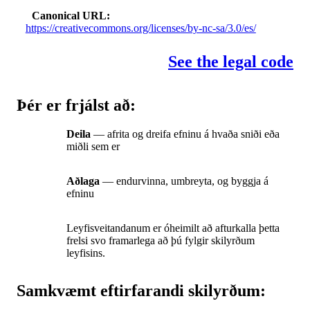
Canonical URL
https://creativecommons.org/licenses/by-nc-sa/3.0/es/
See the legal code
Þér er frjálst að:
Deila
— afrita og dreifa efninu á hvaða sniði eða
miðli sem er
Aðlaga
— endurvinna, umbreyta, og byggja á
efninu
Leyfisveitandanum er óheimilt að afturkalla þetta
frelsi svo framarlega að þú fylgir skilyrðum
leyfisins.
Samkvæmt eftirfarandi skilyrðum: