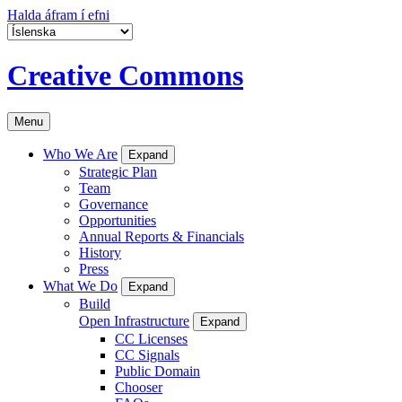
Halda áfram í efni
Creative Commons
Menu
Who We Are
Expand
Strategic Plan
Team
Governance
Opportunities
Annual Reports & Financials
History
Press
What We Do
Expand
Build
Open Infrastructure
Expand
CC Licenses
CC Signals
Public Domain
Chooser