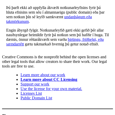
Þú þarft ekki að uppfylla ákvæði notkunarleyfisins fyrir þá
hluta efnisins sem séu í almannaeigu (public domain) eða þar
sem notkun þín sé leyfð samkvæmt
undanþágum eða
takmörkunum
.
Engin ábyrgð fylgir. Notkunarleyfið gæti ekki gefið þér allar
nauðsynlegar heimildir fyrir þá notkun sem þú hafðir í huga. Til
dæmis, önnur réttarákvæði sem varða
birtingu, friðhelgi, eða
sæmdarrétt
gætu takmarkað hvernig þú getur notað efnið.
Creative Commons is the nonprofit behind the open licenses and
other legal tools that allow creators to share their work. Our legal
tools are free to use.
Learn more about our work
Learn more about CC Licensing
Support our work
Use the license for your own material.
Licenses List
Public Domain List