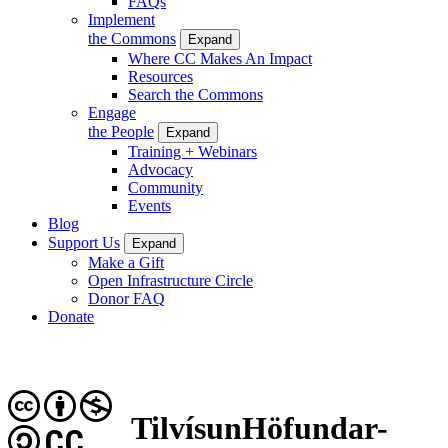
FAQs
Implement
the Commons
Expand
Where CC Makes An Impact
Resources
Search the Commons
Engage
the People
Expand
Training + Webinars
Advocacy
Community
Events
Blog
Support Us
Expand
Make a Gift
Open Infrastructure Circle
Donor FAQ
Donate
TilvísunHöfundar-
CC