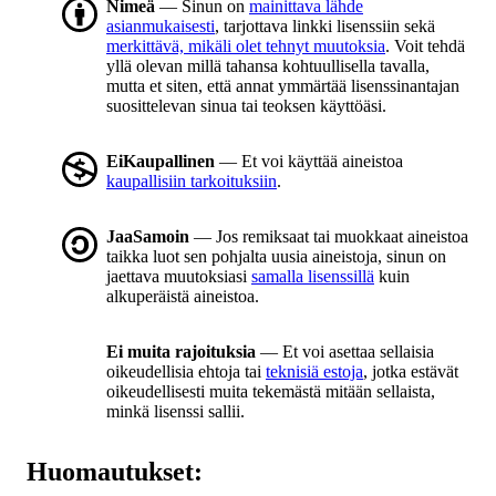
Nimeä
— Sinun on
mainittava lähde
asianmukaisesti
, tarjottava linkki lisenssiin sekä
merkittävä, mikäli olet tehnyt muutoksia
. Voit tehdä
yllä olevan millä tahansa kohtuullisella tavalla,
mutta et siten, että annat ymmärtää lisenssinantajan
suosittelevan sinua tai teoksen käyttöäsi.
EiKaupallinen
— Et voi käyttää aineistoa
kaupallisiin tarkoituksiin
.
JaaSamoin
— Jos remiksaat tai muokkaat aineistoa
taikka luot sen pohjalta uusia aineistoja, sinun on
jaettava muutoksiasi
samalla lisenssillä
kuin
alkuperäistä aineistoa.
Ei muita rajoituksia
— Et voi asettaa sellaisia
oikeudellisia ehtoja tai
teknisiä estoja
, jotka estävät
oikeudellisesti muita tekemästä mitään sellaista,
minkä lisenssi sallii.
Huomautukset: