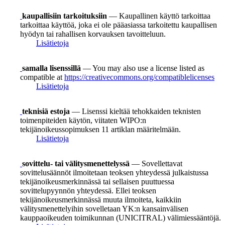
kaupallisiin tarkoituksiin
— Kaupallinen käyttö tarkoittaa
tarkoittaa käyttöä, joka ei ole pääasiassa tarkoitettu kaupallisen
hyödyn tai rahallisen korvauksen tavoitteluun.
Lisätietoja
samalla lisenssillä
— You may also use a license listed as
compatible at
https://creativecommons.org/compatiblelicenses
Lisätietoja
teknisiä estoja
— Lisenssi kieltää tehokkaiden teknisten
toimenpiteiden käytön, viitaten WIPO:n
tekijänoikeussopimuksen 11 artiklan määritelmään.
Lisätietoja
sovittelu- tai välitysmenettelyssä
— Sovellettavat
sovittelusäännöt ilmoitetaan teoksen yhteydessä julkaistussa
tekijänoikeusmerkinnässä tai sellaisen puuttuessa
sovittelupyynnön yhteydessä. Ellei teoksen
tekijänoikeusmerkinnässä muuta ilmoiteta, kaikkiin
välitysmenettelyihin sovelletaan YK:n kansainvälisen
kauppaoikeuden toimikunnan (UNICITRAL) välimiessääntöjä.