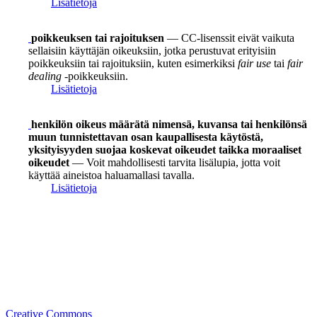
Lisätietoja
poikkeuksen tai rajoituksen
— CC-lisenssit eivät vaikuta
sellaisiin käyttäjän oikeuksiin, jotka perustuvat erityisiin
poikkeuksiin tai rajoituksiin, kuten esimerkiksi
fair use
tai
fair
dealing
-poikkeuksiin.
Lisätietoja
henkilön oikeus määrätä nimensä, kuvansa tai henkilönsä
muun tunnistettavan osan kaupallisesta käytöstä,
yksityisyyden suojaa koskevat oikeudet taikka moraaliset
oikeudet
— Voit mahdollisesti tarvita lisälupia, jotta voit
käyttää aineistoa haluamallasi tavalla.
Lisätietoja
Creative Commons