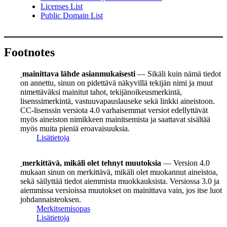
Licenses List
Public Domain List
Footnotes
mainittava lähde asianmukaisesti
— Sikäli kuin nämä tiedot
on annettu, sinun on pidettävä näkyvillä tekijän nimi ja muut
nimettäväksi mainitut tahot, tekijänoikeusmerkintä,
lisenssimerkintä, vastuuvapauslauseke sekä linkki aineistoon.
CC-lisenssin versiota 4.0 varhaisemmat versiot edellyttävät
myös aineiston nimikkeen mainitsemista ja saattavat sisältää
myös muita pieniä eroavaisuuksia.
Lisätietoja
merkittävä, mikäli olet tehnyt muutoksia
— Version 4.0
mukaan sinun on merkittävä, mikäli olet muokannut aineistoa,
sekä säilyttää tiedot aiemmista muokkauksista. Versiossa 3.0 ja
aiemmissa versioissa muutokset on mainittava vain, jos itse luot
johdannaisteoksen.
Merkitsemisopas
Lisätietoja