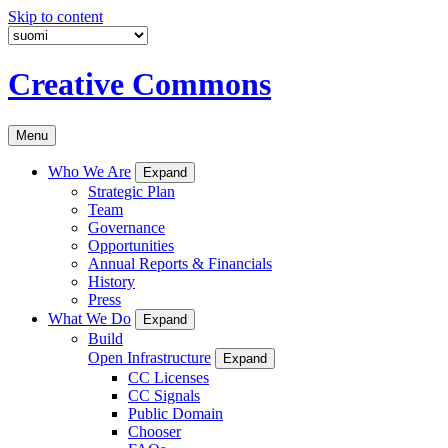
Skip to content
Creative Commons
Menu
Who We Are
Expand
Strategic Plan
Team
Governance
Opportunities
Annual Reports & Financials
History
Press
What We Do
Expand
Build
Open Infrastructure
Expand
CC Licenses
CC Signals
Public Domain
Chooser