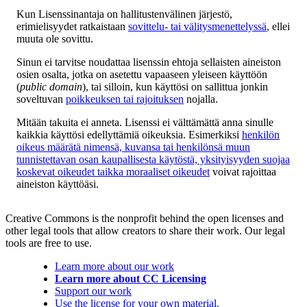
Kun Lisenssinantaja on hallitustenvälinen järjestö,
erimielisyydet ratkaistaan
sovittelu- tai välitysmenettelyssä
, ellei
muuta ole sovittu.
Sinun ei tarvitse noudattaa lisenssin ehtoja sellaisten aineiston
osien osalta, jotka on asetettu vapaaseen yleiseen käyttöön
(
public domain
), tai silloin, kun käyttösi on sallittua jonkin
soveltuvan
poikkeuksen tai rajoituksen
nojalla.
Mitään takuita ei anneta. Lisenssi ei välttämättä anna sinulle
kaikkia käyttösi edellyttämiä oikeuksia. Esimerkiksi
henkilön
oikeus määrätä nimensä, kuvansa tai henkilönsä muun
tunnistettavan osan kaupallisesta käytöstä, yksityisyyden suojaa
koskevat oikeudet taikka moraaliset oikeudet
voivat rajoittaa
aineiston käyttöäsi.
Creative Commons is the nonprofit behind the open licenses and
other legal tools that allow creators to share their work. Our legal
tools are free to use.
Learn more about our work
Learn more about CC Licensing
Support our work
Use the license for your own material.