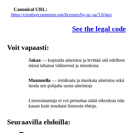
Canonical URL
https://creativecommons.org/licenses/by-nc-sa/3.0/igo/
See the legal code
Voit vapaasti:
Jakaa
— kopioida aineistoa ja levittää sitä edelleen
missä tahansa välineessä ja muodossa
Muunnella
— remiksata ja muokata aineistoa sekä
luoda sen pohjalta uusia aineistoja
Lisenssinantaja ei voi peruuttaa näitä oikeuksia niin
kauan kuin noudatat lisenssin ehtoja.
Seuraavilla ehdoilla: