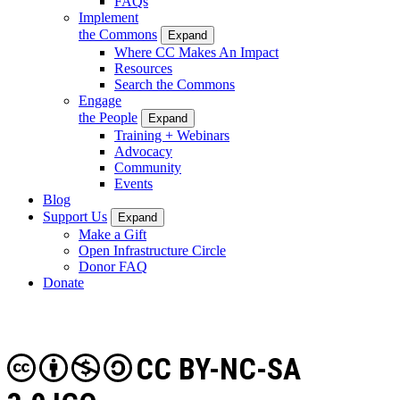
FAQs
Implement
the Commons
Expand
Where CC Makes An Impact
Resources
Search the Commons
Engage
the People
Expand
Training + Webinars
Advocacy
Community
Events
Blog
Support Us
Expand
Make a Gift
Open Infrastructure Circle
Donor FAQ
Donate
CC BY-NC-SA