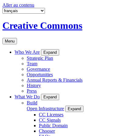
Aller au contenu
Creative Commons
Menu
Who We Are
Expand
Strategic Plan
Team
Governance
Opportunities
Annual Reports & Financials
History
Press
What We Do
Expand
Build
Open Infrastructure
Expand
CC Licenses
CC Signals
Public Domain
Chooser