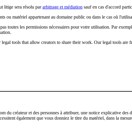
t litige sera résolu par
arbitrage et médiation
sauf en cas d'accord partic
ents ou matériel appartenant au domaine public ou dans le cas où l'utili
pas toutes les permissions nécessaires pour votre utilisation. Par exem
sation.
gal tools that allow creators to share their work. Our legal tools are fr
u créateur et des personnes à attribuer, une notice explicative des droi
écessitent également que vous donniez le titre du matériel, dans la mesure