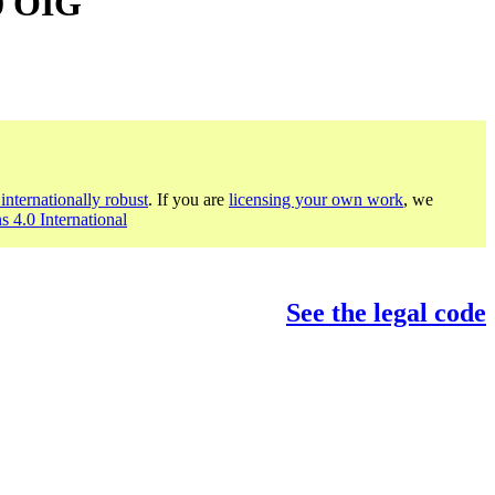
.0 OIG
internationally robust
. If you are
licensing your own work
, we
s 4.0 International
See the legal code