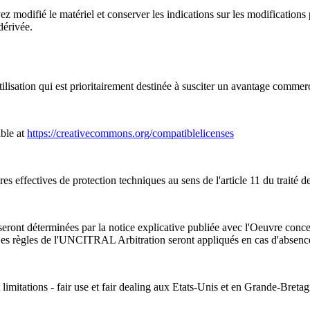
modifié le matériel et conserver les indications sur les modifications p
dérivée.
lisation qui est prioritairement destinée à susciter un avantage commer
ble at
https://creativecommons.org/compatiblelicenses
s effectives de protection techniques au sens de l'article 11 du traité d
ront déterminées par la notice explicative publiée avec l'Oeuvre concern
Les règles de l'UNCITRAL Arbitration seront appliqués en cas d'absenc
 limitations - fair use et fair dealing aux Etats-Unis et en Grande-Bretag