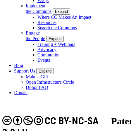
FAQs
Implement
the Commons
Expand
Where CC Makes An Impact
Resources
Search the Commons
Engage
the People
Expand
Training + Webinars
Advocacy
Community
Events
Blog
Support Us
Expand
Make a Gift
Open Infrastructure Circle
Donor FAQ
Donate
CC BY-NC-SA
Pater