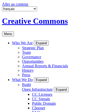
Aller au contenu
Creative Commons
Menu
Who We Are
Expand
Strategic Plan
Team
Governance
Opportunities
Annual Reports & Financials
History
Press
What We Do
Expand
Build
Open Infrastructure
Expand
CC Licenses
CC Signals
Public Domain
Chooser