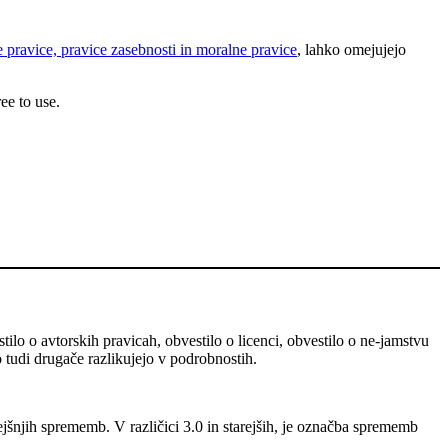
 pravice, pravice zasebnosti in moralne pravice
, lahko omejujejo
ee to use.
stilo o avtorskih pravicah, obvestilo o licenci, obvestilo o ne-jamstvu
o tudi drugače razlikujejo v podrobnostih.
ejšnjih sprememb. V različici 3.0 in starejših, je označba sprememb