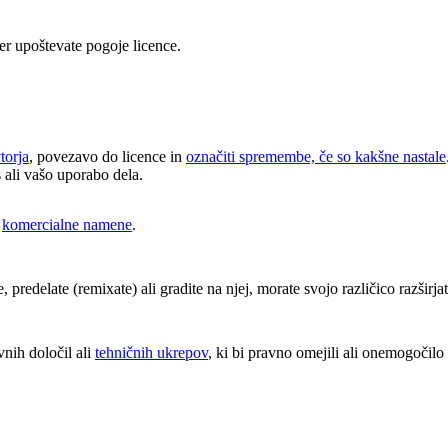
er upoštevate pogoje licence.
torja
, povezavo do licence in
označiti spremembe, če so kakšne nastale
s ali vašo uporabo dela.
v
komercialne namene
.
predelate (remixate) ali gradite na njej, morate svojo različico razširja
nih določil ali
tehničnih ukrepov
, ki bi pravno omejili ali onemogočilo d