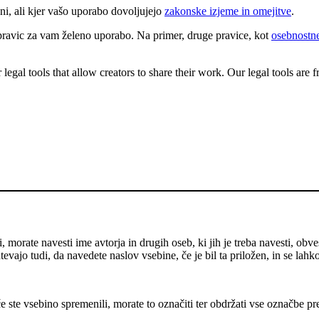
ni, ali kjer vašo uporabo dovoljujejo
zakonske izjeme in omejitve
.
pravic za vam želeno uporabo. Na primer, druge pravice, kot
osebnostne
gal tools that allow creators to share their work. Our legal tools are fr
 morate navesti ime avtorja in drugih oseb, ki jih je treba navesti, obve
evajo tudi, da navedete naslov vsebine, če je bil ta priložen, in se lahk
e ste vsebino spremenili, morate to označiti ter obdržati vse označbe pr