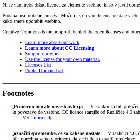
Ni se vam treba držati licence za elemente vsebine, ki so v javni dome
Podana niso nobene jamstva. Možno je, da vam licenca ne daje vseh 
kako smete uporabiti vsebino.
Creative Commons is the nonprofit behind the open licenses and other le
Learn more about our work
Learn more about CC Licensing
Support our work
Use the license for your own material.
Licenses List
Public Domain List
Footnotes
Primerno morate navesti avtorja
— V kolikor so bili priloženi,
in povezavo do vsebine. CC licence starejše od Različice 4.0 zaht
Več informacij
označiti spremembe, če so kakšne nastale
— V različici 4.0, č
bila potrebna samo v primeru, da ste iz dela ustvarili predelavo.