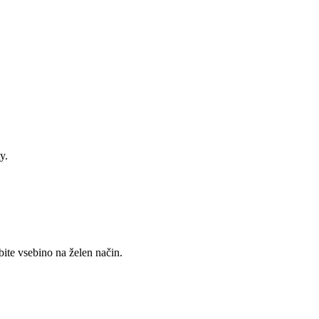
y.
ite vsebino na želen način.