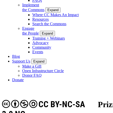
FAQs
Implement
the Commons
Expand
Where CC Makes An Impact
Resources
Search the Commons
Engage
the People
Expand
Training + Webinars
Advocacy
Community
Events
Blog
Support Us
Expand
Make a Gift
Open Infrastructure Circle
Donor FAQ
Donate
CC BY-NC-SA
Priz