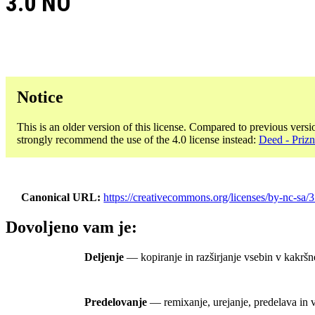
3.0 NO
Notice
This is an older version of this license. Compared to previous versi
strongly recommend the use of the 4.0 license instead:
Deed - Priz
Canonical URL
https://creativecommons.org/licenses/by-nc-sa/3
Dovoljeno vam je:
Deljenje
— kopiranje in razširjanje vsebin v kakršn
Predelovanje
— remixanje, urejanje, predelava in v