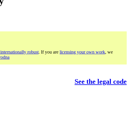
y
internationally robust
. If you are
licensing your own work
, we
rodna
See the legal code