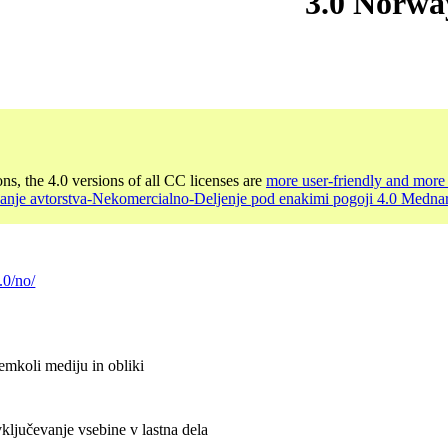
3.0 Norwa
ons, the 4.0 versions of all CC licenses are
more user-friendly and more 
nanje avtorstva-Nekomercialno-Deljenje pod enakimi pogoji 4.0 Medna
.0/no/
emkoli mediju in obliki
ključevanje vsebine v lastna dela