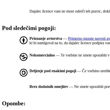
Dajalec licence vam ne more odreči teh pravic, dokl
Pod sledečimi pogoji:
Priznanje avtorstva
—
Primerno morate navesti av
ki bi namigoval na to, da dajalec licence podpira va
Nekomercialno
— Te vsebine ne smete uporabiti 
Deljenje pod enakimi pogoji
— Če vsebino uredite, 
Brez dodatnih omejitev
— Ne smete uporabiti prav
Opombe: