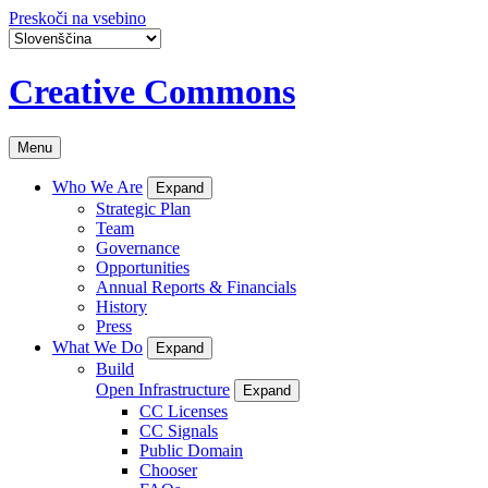
Preskoči na vsebino
Creative Commons
Menu
Who We Are
Expand
Strategic Plan
Team
Governance
Opportunities
Annual Reports & Financials
History
Press
What We Do
Expand
Build
Open Infrastructure
Expand
CC Licenses
CC Signals
Public Domain
Chooser