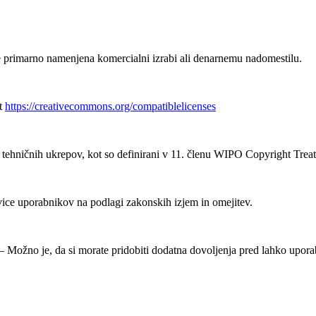
 primarno namenjena komercialni izrabi ali denarnemu nadomestilu.
at
https://creativecommons.org/compatiblelicenses
ehničnih ukrepov, kot so definirani v 11. členu WIPO Copyright Treat
ice uporabnikov na podlagi zakonskih izjem in omejitev.
Možno je, da si morate pridobiti dodatna dovoljenja pred lahko uporab