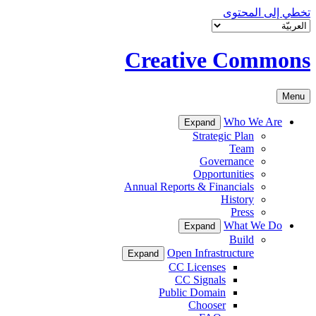
تخطي إلى المحتوى
Creative Commons
Menu
Who We Are
Expand
Strategic Plan
Team
Governance
Opportunities
Annual Reports & Financials
History
Press
What We Do
Expand
Build
Open Infrastructure
Expand
CC Licenses
CC Signals
Public Domain
Chooser