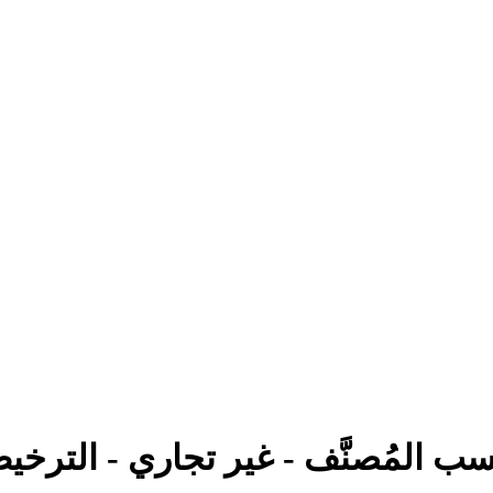
سب المُصنَّف - غير تجاري - الترخيص بالمثل 0