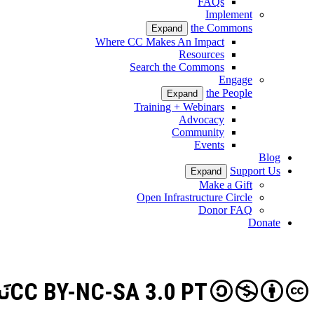
FAQs
Implement
the Commons
Expand
Where CC Makes An Impact
Resources
Search the Commons
Engage
the People
Expand
Training + Webinars
Advocacy
Community
Events
Blog
Support Us
Expand
Make a Gift
Open Infrastructure Circle
Donor FAQ
Donate
CC BY-NC-SA 3.0 PT
نَ