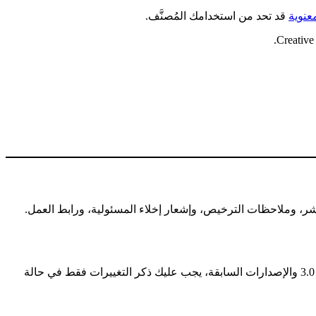
عنوية
قد تحد من استخدامك المُصنَّف.
Creative 
ر، وملاحظات الترخيص، وإشعار إخلاء المسئولية، ورابط العمل.
— في الإصدارة 4.0، يجب عليك ذكر وتوضيح أي تغيير أجريته على المُصنَّف. في الإصدارة 3.0 والإصدارات السابقة، يجب عليك ذكر التغييرات فقط في حالة