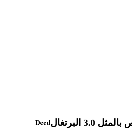
3. البرتغال
Deed