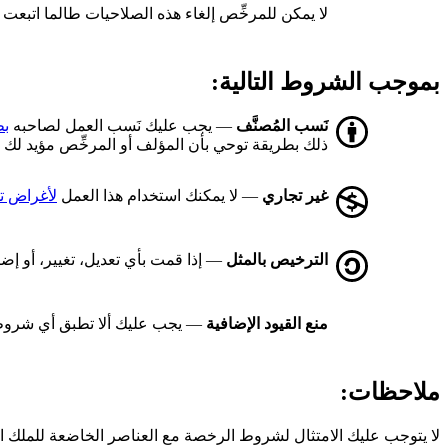
لا يمكن للمرخِّص إلغاء هذه الصلاحيات طالما اتبع
بموجب الشروط التالية:
نَسب المُصنَّف
— يجب عليك نَسب العمل لصاحبه
بط
ذلك بطريقة توحي بأن المؤلف أو المرخِّص مؤيد لك أ
غير تجاري
— لا يمكنك استخدام هذا العمل
لأغراض ت
الترخيص بالمثل
— إذا قمت بأي تعديل، تغيير، أو إض
منع القيود الإضافية
— يجب عليك ألا تطبق أي شروط 
ملاحظات:
لا يتوجب عليك الامتثال لشروط الرخصة مع العناصر الخاضعة للملك 