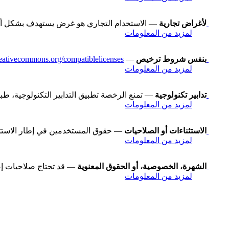
لأغراض تجارية
— الاستخدام التجاري هو غرض يستهدف بشكل أساسي
لمزيد من المعلومات
بنفس شروط ترخيص
— You may also use a license listed as compatible at
creativecommons.org/compatiblelicenses
لمزيد من المعلومات
تدابير تكنولوجية
— تمنع الرخصة تطبيق التدابير التكنولوجية، طبقاً للبند رقم 11 في معاهدة WIPO لح
لمزيد من المعلومات
الاستثناءات أو الصلاحيات
— حقوق المستخدمين في إطار الاستثناءا
لمزيد من المعلومات
الشهرة، الخصوصية، أو الحقوق المعنوية
— قد تحتاج صلاحيات إض
لمزيد من المعلومات