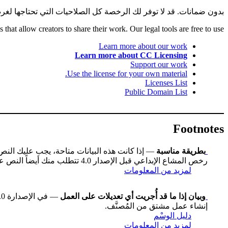
بدون ضمانات. قد لا توفر لك الرخصة كل الصلاحيات التي تحتاجها لغر
hat allow creators to share their work. Our legal tools are free to use.
Learn more about our work
Learn more about CC Licensing
Support our work
Use the license for your own material.
Licenses List
Public Domain List
Footnotes
بطريقة مناسبة
— إذا كانت هذه البيانات متاحة، يجب عليك الن
رخص المشاع الإبداعي قبل الإصدار 4.0 تتطلب منك أيضاً النص على عنوان العمل إن كان متاحاً، وقد تكون هناك اختلافات طفيفة أخرى.
لمزيد من المعلومات
وبيان إذا ما قد أُجريت أي تعديلات على العمل
إنشاء عمل مشتق من المُصنَّف.
دليل الوسْم
لمزيد من المعلومات