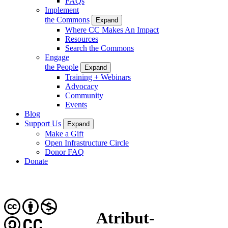
FAQs
Implement
the Commons
Expand
Where CC Makes An Impact
Resources
Search the Commons
Engage
the People
Expand
Training + Webinars
Advocacy
Community
Events
Blog
Support Us
Expand
Make a Gift
Open Infrastructure Circle
Donor FAQ
Donate
Atribut-
CC