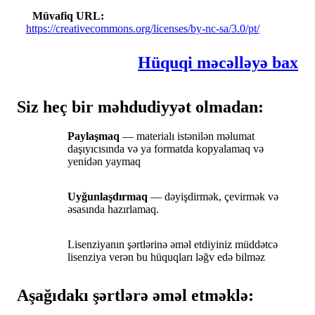
Müvafiq URL
https://creativecommons.org/licenses/by-nc-sa/3.0/pt/
Hüquqi məcəlləyə bax
Siz heç bir məhdudiyyət olmadan:
Paylaşmaq
— materialı istənilən məlumat
daşıyıcısında və ya formatda kopyalamaq və
yenidən yaymaq
Uyğunlaşdırmaq
— dəyişdirmək, çevirmək və
əsasında hazırlamaq.
Lisenziyanın şərtlərinə əməl etdiyiniz müddətcə
lisenziya verən bu hüquqları ləğv edə bilməz
Aşağıdakı şərtlərə əməl etməklə: