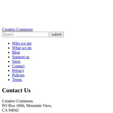
Creative Commons
submit
Who we are
What we do
Blog
Support us
Store
Contact
Privacy
Policies
Terms
Contact Us
Creative Commons
PO Box 1866, Mountain View,
CA 94042