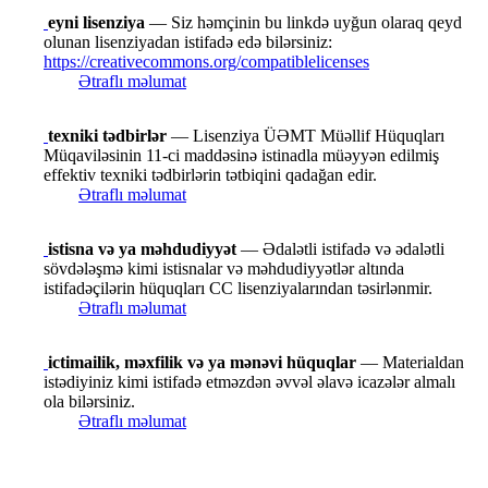
eyni lisenziya
— Siz həmçinin bu linkdə uyğun olaraq qeyd
olunan lisenziyadan istifadə edə bilərsiniz:
https://creativecommons.org/compatiblelicenses
Ətraflı məlumat
texniki tədbirlər
— Lisenziya ÜƏMT Müəllif Hüquqları
Müqaviləsinin 11-ci maddəsinə istinadla müəyyən edilmiş
effektiv texniki tədbirlərin tətbiqini qadağan edir.
Ətraflı məlumat
istisna və ya məhdudiyyət
— Ədalətli istifadə və ədalətli
sövdələşmə kimi istisnalar və məhdudiyyətlər altında
istifadəçilərin hüquqları CC lisenziyalarından təsirlənmir.
Ətraflı məlumat
ictimailik, məxfilik və ya mənəvi hüquqlar
— Materialdan
istədiyiniz kimi istifadə etməzdən əvvəl əlavə icazələr almalı
ola bilərsiniz.
Ətraflı məlumat