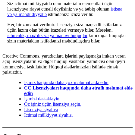
Siz ictimai mülkiyyətdə olan materialın elementləri üçün
lisenziyaya riayət etməli deyilsiniz və ya tətbiq olunan
istisna
və ya məhdudiyyətlə
istifadənizə icazə verilir.
Heç bir zəmanət verilmir. Lisenziya sizə məqsədli istifadəniz
üçün lazım olan bütün icazələri verməyə bilər. Məsələn,
ictimailik, məxfilik və ya mənəvi hüquqlar
kimi digər hüquqlar
sizin materialdan istifadənizi məhdudlaşdıra bilər.
Creative Commons, yaradıcılara işlərini paylaşmağa imkan verən
açıq lisenziyaların və digər hüquqi vasitələri yaradıcısı olan qeyri-
kommersiya təşkilatıdır. Hüquqi alətlərimizdən istifadə etmək
pulsuzdur.
İşimiz haqqında daha çox məlumat əldə edin
CC Lisenziyaları haqqında daha ətraflı məlumat əldə
edin
İşimizi dəstəkləyin
Öz işiniz üçün lisenziya seçin.
Lisenziya siyahısı
İctimai mülkiyyət siyahısı