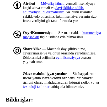
Atribut
—
Müvafiq istinad
verməli, lisenziyaya
keçid əlavə etməli və
dəyişikliklər edilib-
edilmədiyini bildirməlisiniz
. Siz bunu istənilən
şəkildə edə bilərsiniz, lakin lisenziya verənin sizə
icazə verdiyini göstərən formada yox.
QeyriKommersiya
— Siz materialdan
kommersiya
məqsədləri
üçün istifadə edə bilməzsiniz.
ShareAlike
— Materialı dəyişdirirsinizsə,
çevirirsinizsə və ya onun əsasında yaradırsınızsa,
töhfələrinizi orijinalla
eyni lisenziyaya
əsasən
yaymalısınız.
Əlavə məhdudiyyət yoxdur
— Siz başqalarının
lisenziyanın icazə verdiyi hər hansı bir hərəkəti
qanuni olaraq məhdudlaşdıran hüquqi şərtlər və ya
texnoloji tədbirlər
tətbiq edə bilməzsiniz.
Bildirişlər: