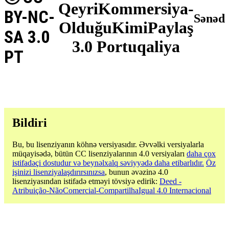
QeyriKommersiya-
BY-NC-
Sənəd
OlduğuKimiPaylaş
SA 3.0
3.0 Portuqaliya
PT
Bildiri
Bu, bu lisenziyanın köhnə versiyasıdır. Əvvəlki versiyalarla
müqayisədə, bütün CC lisenziyalarının 4.0 versiyaları
daha çox
istifadəçi dostudur və beynəlxalq səviyyədə daha etibarlıdır.
Öz
işinizi lisenziyalaşdırırsınızsa
, bunun əvəzinə 4.0
lisenziyasından istifadə etməyi tövsiyə edirik:
Deed -
Atribuição-NãoComercial-CompartilhaIgual 4.0 Internacional