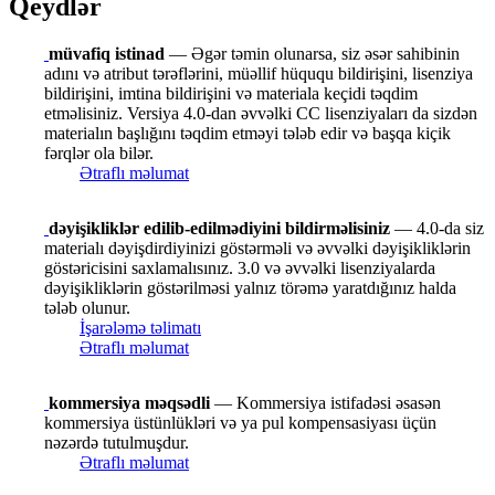
Qeydlər
müvafiq istinad
— Əgər təmin olunarsa, siz əsər sahibinin
adını və atribut tərəflərini, müəllif hüququ bildirişini, lisenziya
bildirişini, imtina bildirişini və materiala keçidi təqdim
etməlisiniz. Versiya 4.0-dan əvvəlki CC lisenziyaları da sizdən
materialın başlığını təqdim etməyi tələb edir və başqa kiçik
fərqlər ola bilər.
Ətraflı məlumat
dəyişikliklər edilib-edilmədiyini bildirməlisiniz
— 4.0-da siz
materialı dəyişdirdiyinizi göstərməli və əvvəlki dəyişikliklərin
göstəricisini saxlamalısınız. 3.0 və əvvəlki lisenziyalarda
dəyişikliklərin göstərilməsi yalnız törəmə yaratdığınız halda
tələb olunur.
İşarələmə təlimatı
Ətraflı məlumat
kommersiya məqsədli
— Kommersiya istifadəsi əsasən
kommersiya üstünlükləri və ya pul kompensasiyası üçün
nəzərdə tutulmuşdur.
Ətraflı məlumat