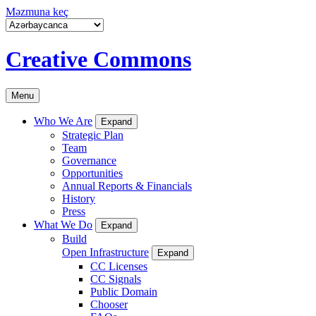
Məzmuna keç
Creative Commons
Menu
Who We Are
Expand
Strategic Plan
Team
Governance
Opportunities
Annual Reports & Financials
History
Press
What We Do
Expand
Build
Open Infrastructure
Expand
CC Licenses
CC Signals
Public Domain
Chooser