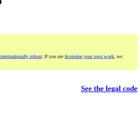
o
internationally robust
. If you are
licensing your own work
, we
See the legal code