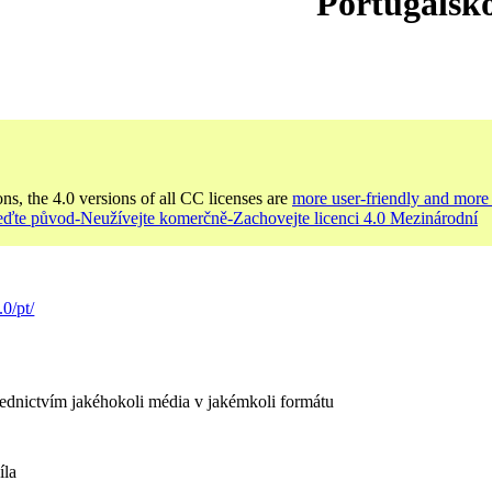
Portugalsk
ons, the 4.0 versions of all CC licenses are
more user-friendly and more 
veďte původ-Neužívejte komerčně-Zachovejte licenci 4.0 Mezinárodní
.0/pt/
řednictvím jakéhokoli média v jakémkoli formátu
íla