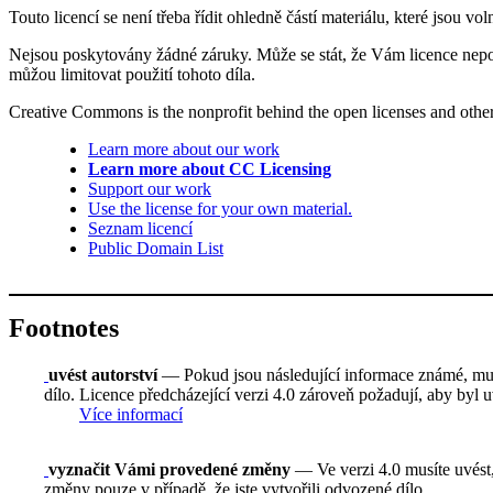
Touto licencí se není třeba řídit ohledně částí materiálu, které jsou vo
Nejsou poskytovány žádné záruky. Může se stát, že Vám licence nepo
můžou limitovat použití tohoto díla.
Creative Commons is the nonprofit behind the open licenses and other le
Learn more about our work
Learn more about CC Licensing
Support our work
Use the license for your own material.
Seznam licencí
Public Domain List
Footnotes
uvést autorství
— Pokud jsou následující informace známé, musí
dílo. Licence předcházející verzi 4.0 zároveň požadují, aby byl
Více informací
vyznačit Vámi provedené změny
— Ve verzi 4.0 musíte uvést,
změny pouze v případě, že jste vytvořili odvozené dílo.