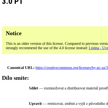
3.0 PT
Notice
This is an older version of this license. Compared to previous versi
strongly recommend the use of the 4.0 license instead:
Listina - U
Canonical URL
https://creativecommons.org/licenses/by-nc-sa/3
Dílo smíte:
Sdílet
— rozmnožovat a distribuovat materiál prost
Upravit
— remixovat, změnit a vyjít z původního d