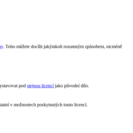
ny
. Toho můžete docílit jakýmkoli rozumným způsobem, nicméně
vystavovat pod
stejnou licencí
jako původní dílo.
statní v možnostech poskytnutých touto licencí.