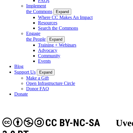
FAQs
Implement
the Commons
Expand
Where CC Makes An Impact
Resources
Search the Commons
Engage
the People
Expand
Training + Webinars
Advocacy
Community
Events
Blog
Support Us
Expand
Make a Gift
Open Infrastructure Circle
Donor FAQ
Donate
CC BY-NC-SA
Uveď