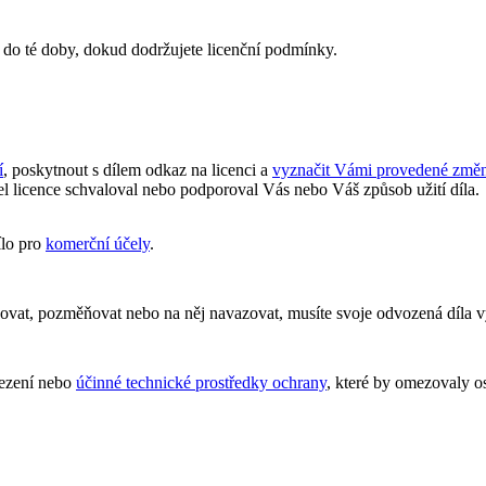
 do té doby, dokud dodržujete licenční podmínky.
í
, poskytnout s dílem odkaz na licenci a
vyznačit Vámi provedené změ
l licence schvaloval nebo podporoval Vás nebo Váš způsob užití díla.
ílo pro
komerční účely
.
ovat, pozměňovat nebo na něj navazovat, musíte svoje odvozená díla 
ezení nebo
účinné technické prostředky ochrany
, které by omezovaly o