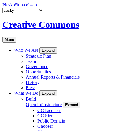
Přeskočit na obsah
Creative Commons
Menu
Who We Are
Expand
Strategic Plan
Team
Governance
Opportunities
Annual Reports & Financials
History
Press
What We Do
Expand
Build
Open Infrastructure
Expand
CC Licenses
CC Signals
Public Domain
Chooser