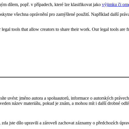
lným dílem, popř. v případech, které lze klasifikovat jako
výjimku či om
skytne všechna oprávnění pro zamýšlené použití. Například další práv
gal tools that allow creators to share their work. Our legal tools are fr
te uvést: jméno autora a spoluautorů, informace o autorských právech,
 uveden název materiálu, pokud je znám, a mohou mít i další drobné odl
 zda jste dílo upravili a zároveň zachovat záznamy o předchozích úprav