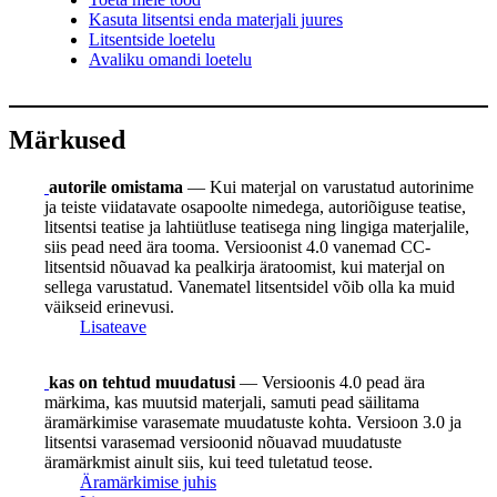
Kasuta litsentsi enda materjali juures
Litsentside loetelu
Avaliku omandi loetelu
Märkused
autorile omistama
— Kui materjal on varustatud autorinime
ja teiste viidatavate osapoolte nimedega, autoriõiguse teatise,
litsentsi teatise ja lahtiütluse teatisega ning lingiga materjalile,
siis pead need ära tooma. Versioonist 4.0 vanemad CC-
litsentsid nõuavad ka pealkirja äratoomist, kui materjal on
sellega varustatud. Vanematel litsentsidel võib olla ka muid
väikseid erinevusi.
Lisateave
kas on tehtud muudatusi
— Versioonis 4.0 pead ära
märkima, kas muutsid materjali, samuti pead säilitama
äramärkimise varasemate muudatuste kohta. Versioon 3.0 ja
litsentsi varasemad versioonid nõuavad muudatuste
äramärkmist ainult siis, kui teed tuletatud teose.
Äramärkimise juhis