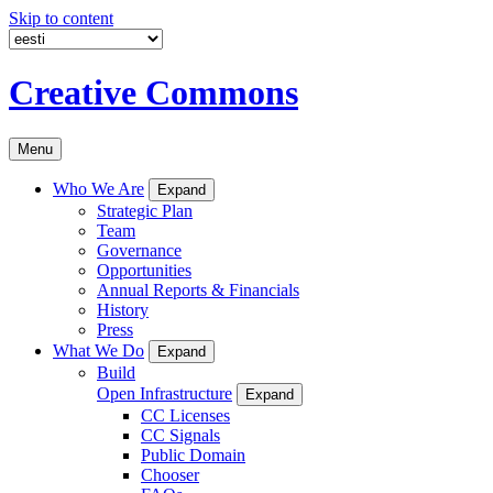
Skip to content
Creative Commons
Menu
Who We Are
Expand
Strategic Plan
Team
Governance
Opportunities
Annual Reports & Financials
History
Press
What We Do
Expand
Build
Open Infrastructure
Expand
CC Licenses
CC Signals
Public Domain
Chooser