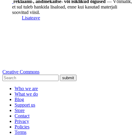
reklaami-, andmekaitse- või isiklikud õigused
— Võimalik,
et sul tuleb hankida lisaload, enne kui kasutad materjali
soovitud viisil.
Lisateave
Creative Commons
submit
Who we are
What we do
Blog
Support us
Store
Contact
Privacy
Policies
Terms