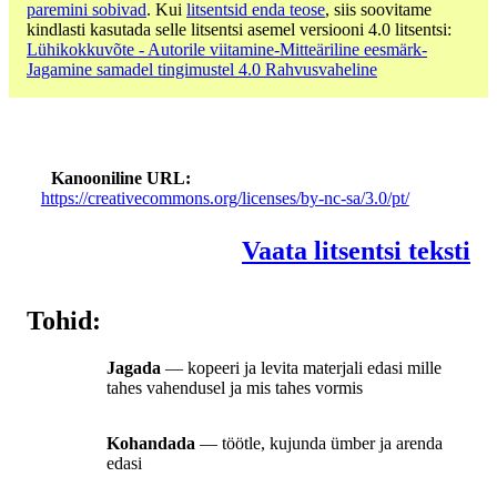
paremini sobivad
. Kui
litsentsid enda teose
, siis soovitame
kindlasti kasutada selle litsentsi asemel versiooni 4.0 litsentsi:
Lühikokkuvõte - Autorile viitamine-Mitteäriline eesmärk-
Jagamine samadel tingimustel 4.0 Rahvusvaheline
Kanooniline URL
https://creativecommons.org/licenses/by-nc-sa/3.0/pt/
Vaata litsentsi teksti
Tohid:
Jagada
— kopeeri ja levita materjali edasi mille
tahes vahendusel ja mis tahes vormis
Kohandada
— töötle, kujunda ümber ja arenda
edasi