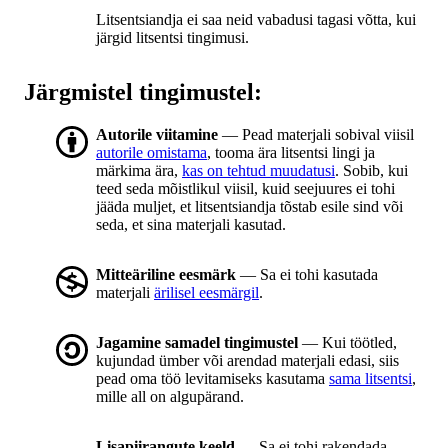
Litsentsiandja ei saa neid vabadusi tagasi võtta, kui
järgid litsentsi tingimusi.
Järgmistel tingimustel:
Autorile viitamine
— Pead materjali sobival viisil
autorile omistama
, tooma ära litsentsi lingi ja
märkima ära,
kas on tehtud muudatusi
. Sobib, kui
teed seda mõistlikul viisil, kuid seejuures ei tohi
jääda muljet, et litsentsiandja tõstab esile sind või
seda, et sina materjali kasutad.
Mitteäriline eesmärk
— Sa ei tohi kasutada
materjali
ärilisel eesmärgil
.
Jagamine samadel tingimustel
— Kui töötled,
kujundad ümber või arendad materjali edasi, siis
pead oma töö levitamiseks kasutama
sama litsentsi
,
mille all on algupärand.
Lisapiirangute keeld
— Sa ei tohi rakendada