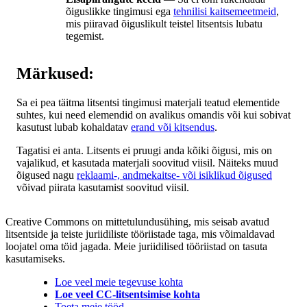
õiguslikke tingimusi ega
tehnilisi kaitsemeetmeid
,
mis piiravad õiguslikult teistel litsentsis lubatu
tegemist.
Märkused:
Sa ei pea täitma litsentsi tingimusi materjali teatud elementide
suhtes, kui need elemendid on avalikus omandis või kui sobivat
kasutust lubab kohaldatav
erand või kitsendus
.
Tagatisi ei anta. Litsents ei pruugi anda kõiki õigusi, mis on
vajalikud, et kasutada materjali soovitud viisil. Näiteks muud
õigused nagu
reklaami-, andmekaitse- või isiklikud õigused
võivad piirata kasutamist soovitud viisil.
Creative Commons on mittetulundusühing, mis seisab avatud
litsentside ja teiste juriidiliste tööriistade taga, mis võimaldavad
loojatel oma töid jagada. Meie juriidilised tööriistad on tasuta
kasutamiseks.
Loe veel meie tegevuse kohta
Loe veel CC-litsentsimise kohta
Toeta meie tööd