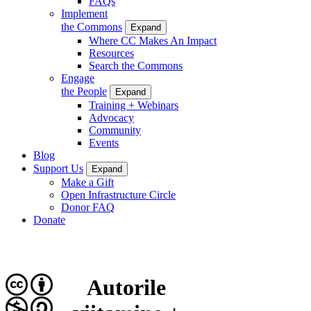
FAQs
Implement
the Commons
Expand
Where CC Makes An Impact
Resources
Search the Commons
Engage
the People
Expand
Training + Webinars
Advocacy
Community
Events
Blog
Support Us
Expand
Make a Gift
Open Infrastructure Circle
Donor FAQ
Donate
Autorile