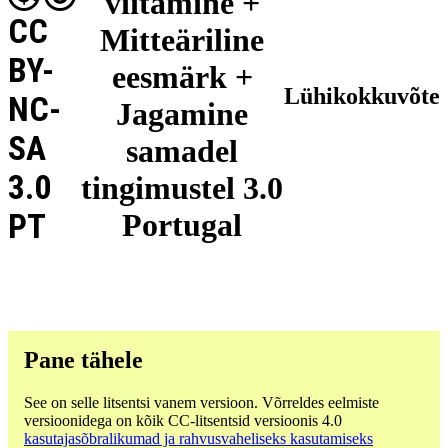
viitamine +
CC
Mitteäriline
BY-
eesmärk +
Lühikokkuvõte
NC-
Jagamine
SA
samadel
3.0
tingimustel 3.0
PT
Portugal
Pane tähele
See on selle litsentsi vanem versioon. Võrreldes eelmiste
versioonidega on kõik CC-litsentsid versioonis 4.0
kasutajasõbralikumad ja rahvusvaheliseks kasutamiseks