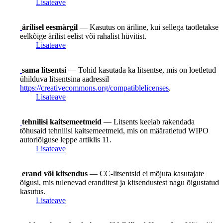
Lisateave
ärilisel eesmärgil
— Kasutus on äriline, kui sellega taotletakse
eelkõige ärilist eelist või rahalist hüvitist.
Lisateave
sama litsentsi
— Tohid kasutada ka litsentse, mis on loetletud
ühilduva litsentsina aadressil
https://creativecommons.org/compatiblelicenses
.
Lisateave
tehnilisi kaitsemeetmeid
— Litsents keelab rakendada
tõhusaid tehnilisi kaitsemeetmeid, mis on määratletud WIPO
autoriõiguse leppe artiklis 11.
Lisateave
erand või kitsendus
— CC-litsentsid ei mõjuta kasutajate
õigusi, mis tulenevad eranditest ja kitsendustest nagu õigustatud
kasutus.
Lisateave