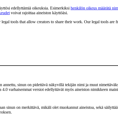
käyttösi edellyttämiä oikeuksia. Esimerkiksi
henkilön oikeus määrätä nim
keudet
voivat rajoittaa aineiston käyttöäsi.
gal tools that allow creators to share their work. Our legal tools are fr
 annettu, sinun on pidettävä näkyvillä tekijän nimi ja muut nimettäväksi
a 4.0 varhaisemmat versiot edellyttävät myös aineiston nimikkeen mainit
 sinun on merkittävä, mikäli olet muokannut aineistoa, sekä säilyttää
teoksen.