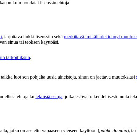
 kauan kuin noudatat lisenssin ehtoja.
i
, tarjottava linkki lisenssiin sekä
merkittävä, mikäli olet tehnyt muutok
van sinua tai teoksen käyttöäsi.
iin tarkoituksiin
.
aikka luot sen pohjalta uusia aineistoja, sinun on jaettava muutoksiasi
udellisia ehtoja tai
teknisiä estoja
, jotka estävät oikeudellisesti muita tek
salta, jotka on asetettu vapaaseen yleiseen käyttöön (
public domain
), ta