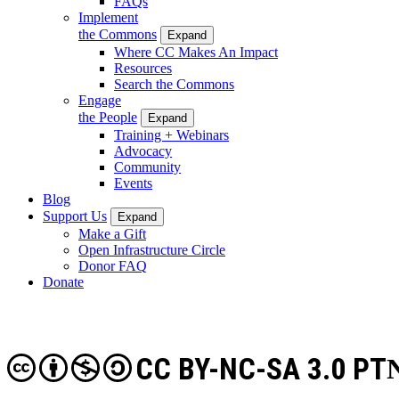
FAQs
Implement
the Commons
Expand
Where CC Makes An Impact
Resources
Search the Commons
Engage
the People
Expand
Training + Webinars
Advocacy
Community
Events
Blog
Support Us
Expand
Make a Gift
Open Infrastructure Circle
Donor FAQ
Donate
CC BY-NC-SA 3.0 PT