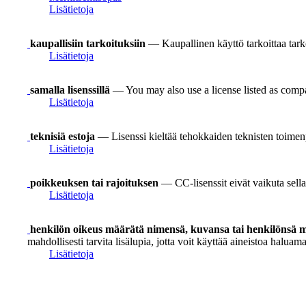
Lisätietoja
kaupallisiin tarkoituksiin
— Kaupallinen käyttö tarkoittaa tarkoi
Lisätietoja
samalla lisenssillä
— You may also use a license listed as compa
Lisätietoja
teknisiä estoja
— Lisenssi kieltää tehokkaiden teknisten toimen
Lisätietoja
poikkeuksen tai rajoituksen
— CC-lisenssit eivät vaikuta sellai
Lisätietoja
henkilön oikeus määrätä nimensä, kuvansa tai henkilönsä mu
mahdollisesti tarvita lisälupia, jotta voit käyttää aineistoa haluamal
Lisätietoja