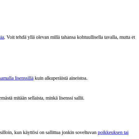
sia
. Voit tehdä yllä olevan millä tahansa kohtuullisella tavalla, mutta et
samalla lisenssillä
kuin alkuperäistä aineistoa.
emästä mitään sellaista, minkä lisenssi sallii.
i silloin, kun käyttösi on sallittua jonkin soveltuvan
poikkeuksen tai