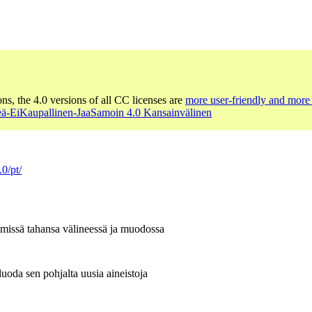
ons, the 4.0 versions of all CC licenses are
more user-friendly and more 
ä-EiKaupallinen-JaaSamoin 4.0 Kansainvälinen
.0/pt/
n missä tahansa välineessä ja muodossa
uoda sen pohjalta uusia aineistoja