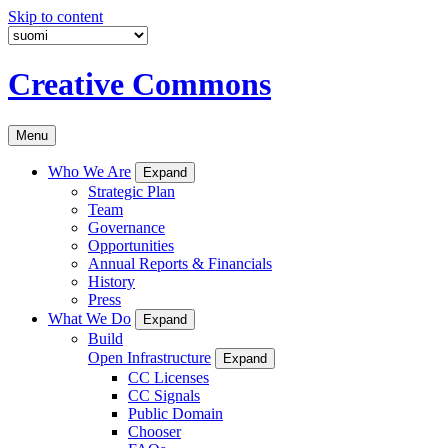
Skip to content
Creative Commons
Menu
Who We Are
Expand
Strategic Plan
Team
Governance
Opportunities
Annual Reports & Financials
History
Press
What We Do
Expand
Build
Open Infrastructure
Expand
CC Licenses
CC Signals
Public Domain
Chooser