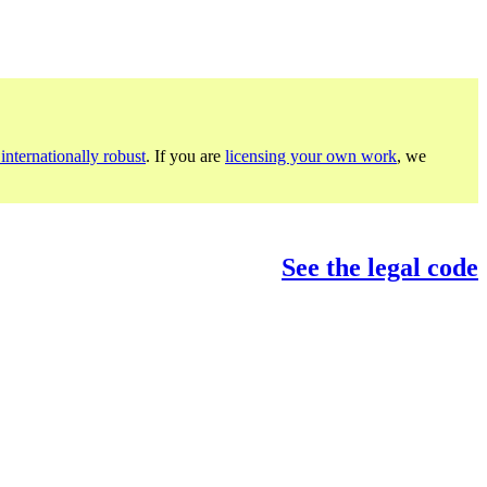
internationally robust
. If you are
licensing your own work
, we
See the legal code