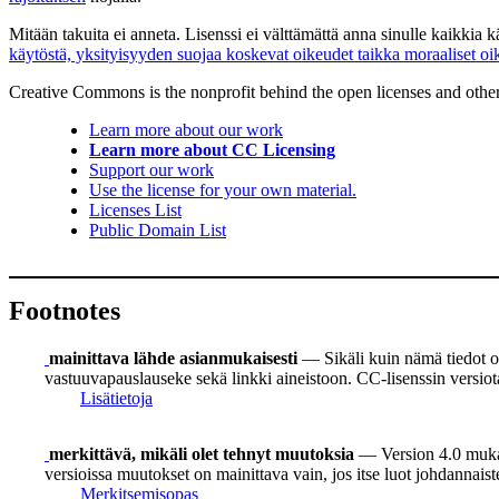
Mitään takuita ei anneta. Lisenssi ei välttämättä anna sinulle kaikkia 
käytöstä, yksityisyyden suojaa koskevat oikeudet taikka moraaliset oi
Creative Commons is the nonprofit behind the open licenses and other le
Learn more about our work
Learn more about CC Licensing
Support our work
Use the license for your own material.
Licenses List
Public Domain List
Footnotes
mainittava lähde asianmukaisesti
— Sikäli kuin nämä tiedot on
vastuuvapauslauseke sekä linkki aineistoon. CC-lisenssin versiot
Lisätietoja
merkittävä, mikäli olet tehnyt muutoksia
— Version 4.0 mukaan
versioissa muutokset on mainittava vain, jos itse luot johdannais
Merkitsemisopas