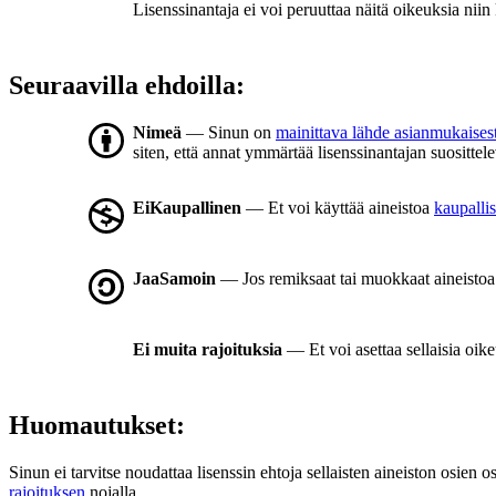
Lisenssinantaja ei voi peruuttaa näitä oikeuksia niin
Seuraavilla ehdoilla:
Nimeä
— Sinun on
mainittava lähde asianmukaisest
siten, että annat ymmärtää lisenssinantajan suosittele
EiKaupallinen
— Et voi käyttää aineistoa
kaupallis
JaaSamoin
— Jos remiksaat tai muokkaat aineistoa t
Ei muita rajoituksia
— Et voi asettaa sellaisia oike
Huomautukset:
Sinun ei tarvitse noudattaa lisenssin ehtoja sellaisten aineiston osien o
rajoituksen
nojalla.