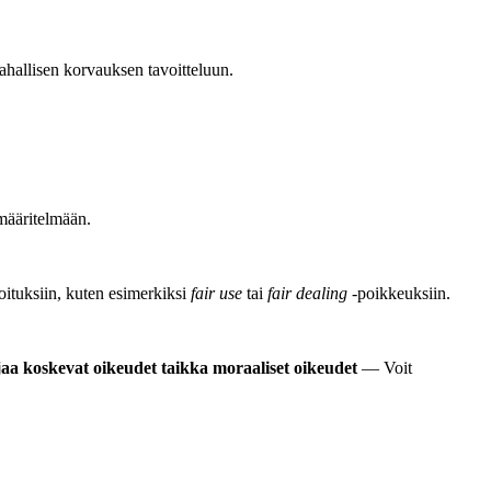
rahallisen korvauksen tavoitteluun.
määritelmään.
joituksiin, kuten esimerkiksi
fair use
tai
fair dealing
-poikkeuksiin.
jaa koskevat oikeudet taikka moraaliset oikeudet
— Voit