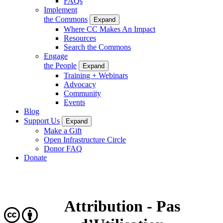
FAQs
Implement
the Commons
Expand
Where CC Makes An Impact
Resources
Search the Commons
Engage
the People
Expand
Training + Webinars
Advocacy
Community
Events
Blog
Support Us
Expand
Make a Gift
Open Infrastructure Circle
Donor FAQ
Donate
Attribution - Pas