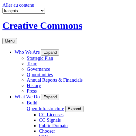
Aller au contenu
Creative Commons
Menu
Who We Are
Expand
Strategic Plan
Team
Governance
Opportunities
Annual Reports & Financials
History
Press
What We Do
Expand
Build
Open Infrastructure
Expand
CC Licenses
CC Signals
Public Domain
Chooser