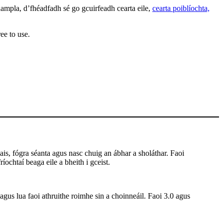
ampla, d’fhéadfadh sé go gcuirfeadh cearta eile,
cearta poiblíochta,
ee to use.
is, fógra séanta agus nasc chuig an ábhar a sholáthar. Faoi
íochtaí beaga eile a bheith i gceist.
 agus lua faoi athruithe roimhe sin a choinneáil. Faoi 3.0 agus