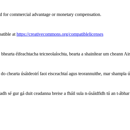
d for commercial advantage or monetary compensation.
atible at
https://creativecommons.org/compatiblelicenses
 bhearta éifeachtacha teicneolaíochta, bearta a shainítear um cheann
chearta úsáideoirí faoi eisceachtaí agus teorannuithe, mar shampla úsá
h sé gur gá duit ceadanna breise a fháil sula n-úsáidfidh tú an t-ábhar 