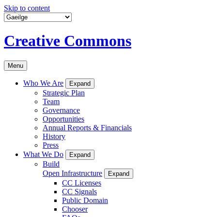
Skip to content
Creative Commons
Menu
Who We Are
Expand
Strategic Plan
Team
Governance
Opportunities
Annual Reports & Financials
History
Press
What We Do
Expand
Build
Open Infrastructure
Expand
CC Licenses
CC Signals
Public Domain
Chooser