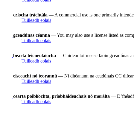
críocha tráchtála
— A commercial use is one primarily intende
Tuilleadh eolais
gceadúnas céanna
— You may also use a license listed as comp
Tuilleadh eolais
bearta teicneolaíocha
— Cuirtear toirmeasc faoin gceadúnas ar
Tuilleadh eolais
eisceacht nó teorannú
— Ní dhéanann na ceadúnais CC difear do 
Tuilleadh eolais
cearta poiblíochta, príobháideachais nó morálta
— D’fhéadfad
Tuilleadh eolais