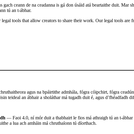
 gach ceann de na ceadanna is gá don úsáid atá beartaithe duit. Mar sh
ann tú an t-ábhar.
gal tools that allow creators to share their work. Our legal tools are fr
ruthaitheora agus na bpáirtithe admhála, fógra cóipchirt, fógra ceadúna
sin teideal an ábhair a sholáthar má tugadh duit é, agus d’fhéadfadh difr
adh
— Faoi 4.0, ní mór duit a thabhairt le fios má athraigh tú an t-ábhar
uithe a lua ach amháin má chruthaíonn tú díorthach.