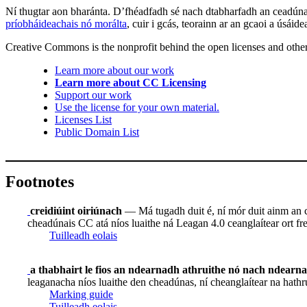
Ní thugtar aon bharánta. D’fhéadfadh sé nach dtabharfadh an ceadúnas
príobháideachais nó morálta
, cuir i gcás, teorainn ar an gcaoi a úsáide
Creative Commons is the nonprofit behind the open licenses and other le
Learn more about our work
Learn more about CC Licensing
Support our work
Use the license for your own material.
Licenses List
Public Domain List
Footnotes
creidiúint oiriúnach
— Má tugadh duit é, ní mór duit ainm an ch
cheadúnais CC atá níos luaithe ná Leagan 4.0 ceanglaítear ort frei
Tuilleadh eolais
a thabhairt le fios an ndearnadh athruithe nó nach ndearn
leaganacha níos luaithe den cheadúnas, ní cheanglaítear na hathr
Marking guide
Tuilleadh eolais