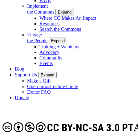
FAQs
Implement
the Commons
Expand
Where CC Makes An Impact
Resources
Search the Commons
Engage
the People
Expand
Training + Webinars
Advocacy
Community
Events
Blog
Support Us
Expand
Make a Gift
Open Infrastructure Circle
Donor FAQ
Donate
CC BY-NC-SA 3.0 PT