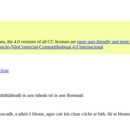
ons, the 4.0 versions of all CC licenses are
more user-friendly and more 
buição-NãoComercial-CompartilhaIgual 4.0 Internacional
.0/pt/
athdháileadh in aon mheán nó in aon fhormaid
scadh, a athrú ó bhonn, agus cuir leis chun críche ar bith, fiú ar bhonn