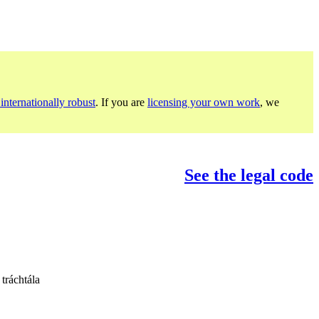
internationally robust
. If you are
licensing your own work
, we
See the legal code
 tráchtála