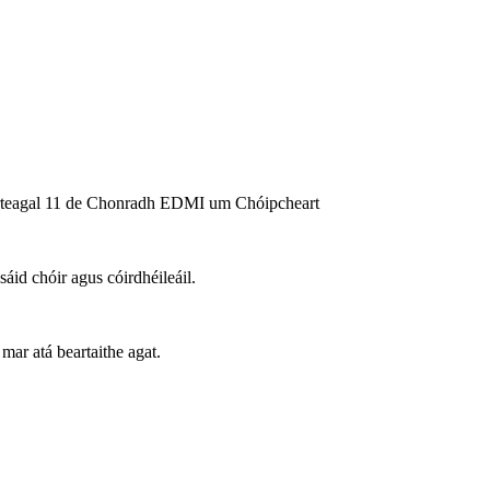
 Airteagal 11 de Chonradh EDMI um Chóipcheart
id chóir agus cóirdhéileáil.
mar atá beartaithe agat.