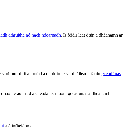
rnadh athruithe nó nach ndearnadh
. Is féidir leat é sin a dhéanamh ar
 ní mór duit an méid a chuir tú leis a dháileadh faoin
gceadúnas
 ar dhaoine aon rud a cheadaítear faoin gceadúnas a dhéanamh.
nnú
atá infheidhme.