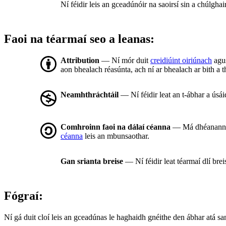
Ní féidir leis an gceadúnóir na saoirsí sin a chúlgha
Faoi na téarmaí seo a leanas:
Attribution
— Ní mór duit
creidiúint oiriúnach
agus
aon bhealach réasúnta, ach ní ar bhealach ar bith a t
Neamhthráchtáil
— Ní féidir leat an t-ábhar a úsá
Comhroinn faoi na dálaí céanna
— Má dhéanann tú 
céanna
leis an mbunsaothar.
Gan srianta breise
— Ní féidir leat téarmaí dlí bre
Fógraí:
Ní gá duit cloí leis an gceadúnas le haghaidh gnéithe den ábhar atá sa