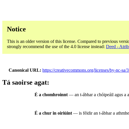
Notice
This is an older version of this license. Compared to previous versi
strongly recommend the use of the 4.0 license instead:
Deed - Atri
Canonical URL
https://creativecommons.org/licenses/by-nc-sa/3
Tá saoirse agat:
É a chomhroinnt
— an t-ábhar a chóipeáil agus a 
É a chur in oiriúint
— is féidir an t-ábhar a athmhea