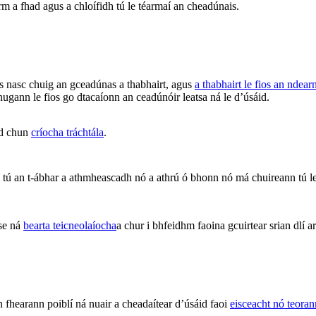
irm a fhad agus a chloífidh tú le téarmaí an cheadúnais.
 nasc chuig an gceadúnas a thabhairt, agus
a thabhairt le fios an ndea
hugann le fios go dtacaíonn an ceadúnóir leatsa ná le d’úsáid.
id chun
críocha tráchtála
.
an t-ábhar a athmheascadh nó a athrú ó bhonn nó má chuireann tú leis,
ise ná
bearta teicneolaíocha
a chur i bhfeidhm faoina gcuirtear srian dlí
n fhearann poiblí ná nuair a cheadaítear d’úsáid faoi
eisceacht nó teora