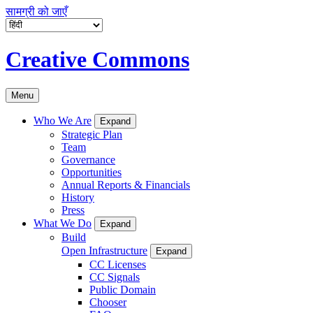
सामग्री को जाएँ
Creative Commons
Menu
Who We Are
Expand
Strategic Plan
Team
Governance
Opportunities
Annual Reports & Financials
History
Press
What We Do
Expand
Build
Open Infrastructure
Expand
CC Licenses
CC Signals
Public Domain
Chooser