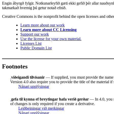
Engin ábyrgð fylgir. Notkunarleyfið gæti ekki gefið þér allar nauðsyn
takmarkað hvernig þú getur notað efnið.
Creative Commons is the nonprofit behind the open licenses and other le
Learn more about our work
Learn more about CC Licensing
Support our work
Use the license for your own material.
Licenses List
Public Domain List
Footnotes
viðeigandi tilvísanir
— If supplied, you must provide the name of 
Version 4.0 also require you to provide the title of the material i
Nánari upplýsingar
gefa til kynna ef breytingar hafa verið gerðar
— In 4.0, you mu
of changes is only required if you create a derivative.
Leiðbeiningar við merkingar
Nánari upplýsingar