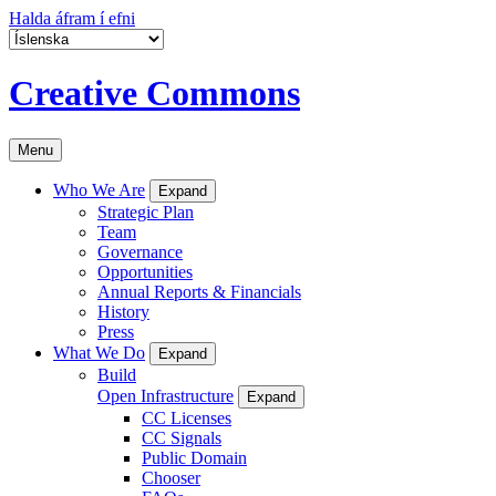
Halda áfram í efni
Creative Commons
Menu
Who We Are
Expand
Strategic Plan
Team
Governance
Opportunities
Annual Reports & Financials
History
Press
What We Do
Expand
Build
Open Infrastructure
Expand
CC Licenses
CC Signals
Public Domain
Chooser