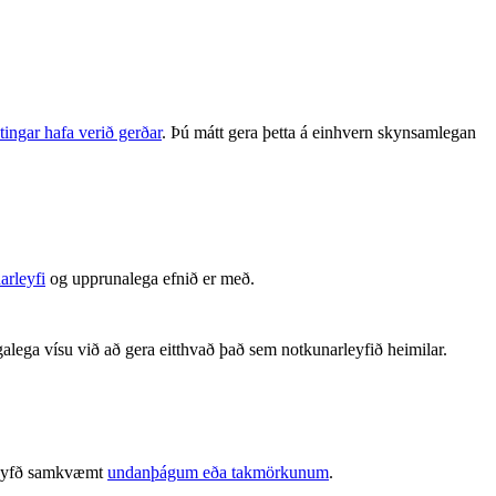
tingar hafa verið gerðar
. Þú mátt gera þetta á einhvern skynsamlegan
arleyfi
og upprunalega efnið er með.
alega vísu við að gera eitthvað það sem notkunarleyfið heimilar.
é leyfð samkvæmt
undanþágum eða takmörkunum
.