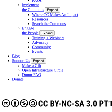
FAQs
Implement
the Commons
Expand
Where CC Makes An Impact
Resources
Search the Commons
Engage
the People
Expand
Training + Webinars
Advocacy
Community
Events
Blog
Support Us
Expand
Make a Gift
Open Infrastructure Circle
Donor FAQ
Donate
CC BY-NC-SA 3.0 PT