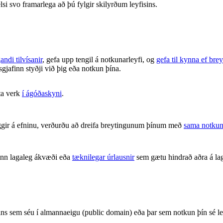
lsi svo framarlega að þú fylgir skilyrðum leyfisins.
andi tilvísanir
, gefa upp tengil á notkunarleyfi, og
gefa til kynna ef brey
isgjafinn styðji við þig eða notkun þína.
ta verk
í ágóðaskyni
.
gir á efninu, verðurðu að dreifa breytingunum þínum með
sama notkun
inn lagaleg ákvæði eða
tæknilegar úrlausnir
sem gætu hindrað aðra á lag
nisins sem séu í almannaeigu (public domain) eða þar sem notkun þín s