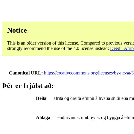
Notice
This is an older version of this license. Compared to previous versi
strongly recommend the use of the 4.0 license instead:
Deed - Atri
Canonical URL
https://creativecommons.org/licenses/by-nc-sa/3
Þér er frjálst að:
Deila
— afrita og dreifa efninu á hvaða sniði eða mi
Aðlaga
— endurvinna, umbreyta, og byggja á efni