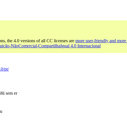
ons, the 4.0 versions of all CC licenses are
more user-friendly and more 
buição-NãoComercial-CompartilhaIgual 4.0 Internacional
.0/pt/
ðli sem er
nu