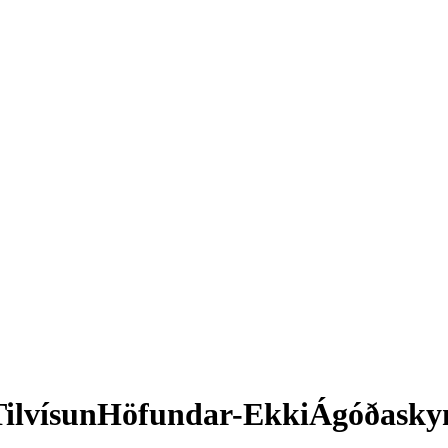
TilvísunHöfundar-EkkiÁgóðaskyni