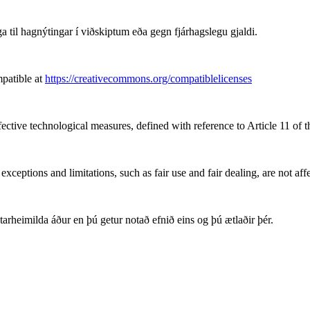
 til hagnýtingar í viðskiptum eða gegn fjárhagslegu gjaldi.
patible at
https://creativecommons.org/compatiblelicenses
fective technological measures, defined with reference to Article 11 of
xceptions and limitations, such as fair use and fair dealing, are not aff
arheimilda áður en þú getur notað efnið eins og þú ætlaðir þér.