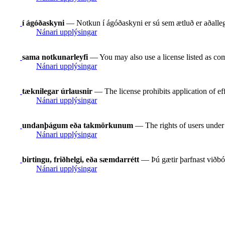
í ágóðaskyni
— Notkun í ágóðaskyni er sú sem ætluð er aðallega
Nánari upplýsingar
sama notkunarleyfi
— You may also use a license listed as com
Nánari upplýsingar
tæknilegar úrlausnir
— The license prohibits application of ef
Nánari upplýsingar
undanþágum eða takmörkunum
— The rights of users under e
Nánari upplýsingar
birtingu, friðhelgi, eða sæmdarrétt
— Þú gætir þarfnast viðbót
Nánari upplýsingar