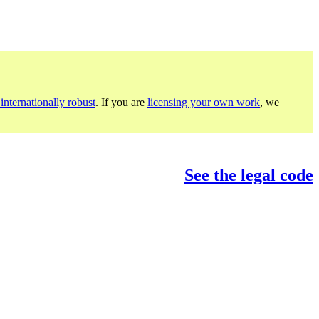
internationally robust
. If you are
licensing your own work
, we
See the legal code