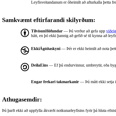
Leyfisveitandanum er óheimilt að afturkalla þetta fre
Samkvæmt eftirfarandi skilyrðum:
TilvísunHöfundar
— Þú verður að gefa upp
viðeig
hátt, en þó ekki þannig að gefið sé til kynna að leyf
EkkiÁgóðaskyni
— Þér er ekki heimilt að nota þet
DeilaEins
— Ef þú endurvinnur, umbreytir, eða byg
Engar frekari takmarkanir
— Þú mátt ekki setja 
Athugasemdir:
Þú þarft ekki að uppfylla ákvæði notkunarleyfisins fyrir þá hluta ef