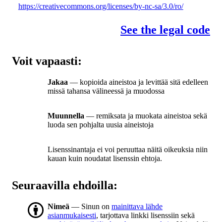
https://creativecommons.org/licenses/by-nc-sa/3.0/ro/
See the legal code
Voit vapaasti:
Jakaa
— kopioida aineistoa ja levittää sitä edelleen
missä tahansa välineessä ja muodossa
Muunnella
— remiksata ja muokata aineistoa sekä
luoda sen pohjalta uusia aineistoja
Lisenssinantaja ei voi peruuttaa näitä oikeuksia niin
kauan kuin noudatat lisenssin ehtoja.
Seuraavilla ehdoilla:
Nimeä
— Sinun on
mainittava lähde
asianmukaisesti
, tarjottava linkki lisenssiin sekä