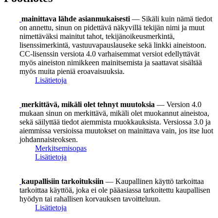
mainittava lähde asianmukaisesti
— Sikäli kuin nämä tiedot
on annettu, sinun on pidettävä näkyvillä tekijän nimi ja muut
nimettäväksi mainitut tahot, tekijänoikeusmerkintä,
lisenssimerkintä, vastuuvapauslauseke sekä linkki aineistoon.
CC-lisenssin versiota 4.0 varhaisemmat versiot edellyttävät
myös aineiston nimikkeen mainitsemista ja saattavat sisältää
myös muita pieniä eroavaisuuksia.
Lisätietoja
merkittävä, mikäli olet tehnyt muutoksia
— Version 4.0
mukaan sinun on merkittävä, mikäli olet muokannut aineistoa,
sekä säilyttää tiedot aiemmista muokkauksista. Versiossa 3.0 ja
aiemmissa versioissa muutokset on mainittava vain, jos itse luot
johdannaisteoksen.
Merkitsemisopas
Lisätietoja
kaupallisiin tarkoituksiin
— Kaupallinen käyttö tarkoittaa
tarkoittaa käyttöä, joka ei ole pääasiassa tarkoitettu kaupallisen
hyödyn tai rahallisen korvauksen tavoitteluun.
Lisätietoja