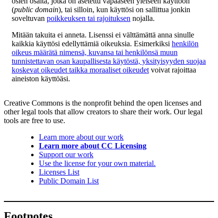
osien osalta, jotka on asetettu vapaaseen yleiseen käyttöön
(
public domain
), tai silloin, kun käyttösi on sallittua jonkin
soveltuvan
poikkeuksen tai rajoituksen
nojalla.
Mitään takuita ei anneta. Lisenssi ei välttämättä anna sinulle
kaikkia käyttösi edellyttämiä oikeuksia. Esimerkiksi
henkilön
oikeus määrätä nimensä, kuvansa tai henkilönsä muun
tunnistettavan osan kaupallisesta käytöstä, yksityisyyden suojaa
koskevat oikeudet taikka moraaliset oikeudet
voivat rajoittaa
aineiston käyttöäsi.
Creative Commons is the nonprofit behind the open licenses and
other legal tools that allow creators to share their work. Our legal
tools are free to use.
Learn more about our work
Learn more about CC Licensing
Support our work
Use the license for your own material.
Licenses List
Public Domain List
Footnotes