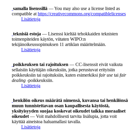
samalla lisenssillä
— You may also use a license listed as
compatible at
https://creativecommons.org/compatiblelicenses
Lisätietoja
teknisiä estoja
— Lisenssi kieltää tehokkaiden teknisten
toimenpiteiden käytön, viitaten WIPO:n
tekijänoikeussopimuksen 11 artiklan määritelmään.
Lisätietoja
poikkeuksen tai rajoituksen
— CC-lisenssit eivät vaikuta
sellaisiin käyttäjän oikeuksiin, jotka perustuvat erityisiin
poikkeuksiin tai rajoituksiin, kuten esimerkiksi
fair use
tai
fair
dealing
-poikkeuksiin.
Lisätietoja
henkilön oikeus määrätä nimensä, kuvansa tai henkilönsä
muun tunnistettavan osan kaupallisesta käytöstä,
yksityisyyden suojaa koskevat oikeudet taikka moraaliset
oikeudet
— Voit mahdollisesti tarvita lisälupia, jotta voit
käyttää aineistoa haluamallasi tavalla.
Lisätietoja