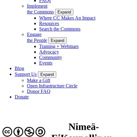
FAQs
Implement
the Commons
Expand
Where CC Makes An Impact
Resources
Search the Commons
Engage
the People
Expand
Training + Webinars
Advocacy
Community
Events
Blog
Support Us
Expand
Make a Gift
Open Infrastructure Circle
Donor FAQ
Donate
Nimeä-