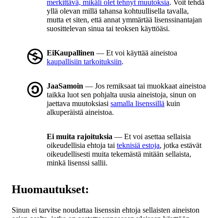
merkittävä, mikäli olet tehnyt muutoksia
. Voit tehdä
yllä olevan millä tahansa kohtuullisella tavalla,
mutta et siten, että annat ymmärtää lisenssinantajan
suosittelevan sinua tai teoksen käyttöäsi.
EiKaupallinen
— Et voi käyttää aineistoa
kaupallisiin tarkoituksiin
.
JaaSamoin
— Jos remiksaat tai muokkaat aineistoa
taikka luot sen pohjalta uusia aineistoja, sinun on
jaettava muutoksiasi
samalla lisenssillä
kuin
alkuperäistä aineistoa.
Ei muita rajoituksia
— Et voi asettaa sellaisia
oikeudellisia ehtoja tai
teknisiä estoja
, jotka estävät
oikeudellisesti muita tekemästä mitään sellaista,
minkä lisenssi sallii.
Huomautukset:
Sinun ei tarvitse noudattaa lisenssin ehtoja sellaisten aineiston