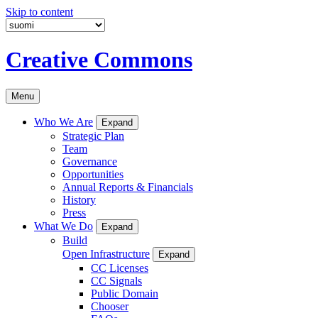
Skip to content
Creative Commons
Menu
Who We Are
Expand
Strategic Plan
Team
Governance
Opportunities
Annual Reports & Financials
History
Press
What We Do
Expand
Build
Open Infrastructure
Expand
CC Licenses
CC Signals
Public Domain
Chooser