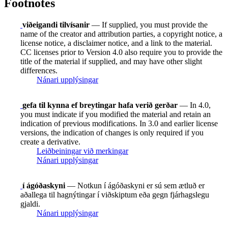
Footnotes
viðeigandi tilvísanir
— If supplied, you must provide the
name of the creator and attribution parties, a copyright notice, a
license notice, a disclaimer notice, and a link to the material.
CC licenses prior to Version 4.0 also require you to provide the
title of the material if supplied, and may have other slight
differences.
Nánari upplýsingar
gefa til kynna ef breytingar hafa verið gerðar
— In 4.0,
you must indicate if you modified the material and retain an
indication of previous modifications. In 3.0 and earlier license
versions, the indication of changes is only required if you
create a derivative.
Leiðbeiningar við merkingar
Nánari upplýsingar
í ágóðaskyni
— Notkun í ágóðaskyni er sú sem ætluð er
aðallega til hagnýtingar í viðskiptum eða gegn fjárhagslegu
gjaldi.
Nánari upplýsingar