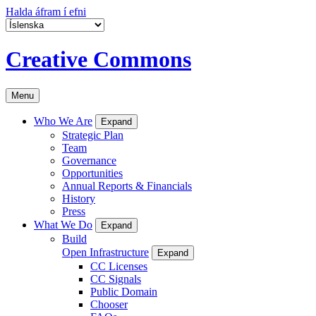
Halda áfram í efni
Creative Commons
Menu
Who We Are
Expand
Strategic Plan
Team
Governance
Opportunities
Annual Reports & Financials
History
Press
What We Do
Expand
Build
Open Infrastructure
Expand
CC Licenses
CC Signals
Public Domain
Chooser