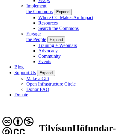
FAQs
Implement
the Commons
Expand
Where CC Makes An Impact
Resources
Search the Commons
Engage
the People
Expand
Training + Webinars
Advocacy
Community
Events
Blog
Support Us
Expand
Make a Gift
Open Infrastructure Circle
Donor FAQ
Donate
TilvísunHöfundar-
CC