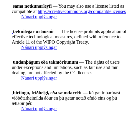
sama notkunarleyfi
— You may also use a license listed as
compatible at
https://creativecommons.org/compatiblelicenses
Nánari upplýsingar
tæknilegar úrlausnir
— The license prohibits application of
effective technological measures, defined with reference to
Article 11 of the WIPO Copyright Treaty.
Nánari upplýsingar
undanþágum eða takmörkunum
— The rights of users
under exceptions and limitations, such as fair use and fair
dealing, are not affected by the CC licenses.
Nánari upplýsingar
birtingu, friðhelgi, eða sæmdarrétt
— Þú gætir þarfnast
viðbótarheimilda áður en þú getur notað efnið eins og þú
ætlaðir þér.
Nánari upplýsingar