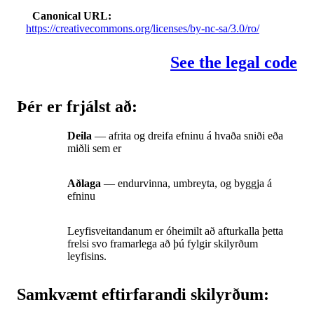
Canonical URL
https://creativecommons.org/licenses/by-nc-sa/3.0/ro/
See the legal code
Þér er frjálst að:
Deila
— afrita og dreifa efninu á hvaða sniði eða
miðli sem er
Aðlaga
— endurvinna, umbreyta, og byggja á
efninu
Leyfisveitandanum er óheimilt að afturkalla þetta
frelsi svo framarlega að þú fylgir skilyrðum
leyfisins.
Samkvæmt eftirfarandi skilyrðum: