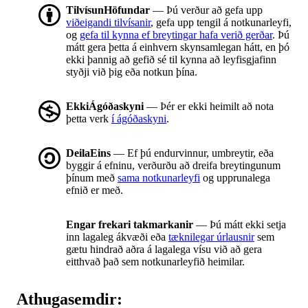
TilvísunHöfundar
— Þú verður að gefa upp
viðeigandi tilvísanir
, gefa upp tengil á notkunarleyfi,
og
gefa til kynna ef breytingar hafa verið gerðar
. Þú
mátt gera þetta á einhvern skynsamlegan hátt, en þó
ekki þannig að gefið sé til kynna að leyfisgjafinn
styðji við þig eða notkun þína.
EkkiÁgóðaskyni
— Þér er ekki heimilt að nota
þetta verk
í ágóðaskyni
.
DeilaEins
— Ef þú endurvinnur, umbreytir, eða
byggir á efninu, verðurðu að dreifa breytingunum
þínum með
sama notkunarleyfi
og upprunalega
efnið er með.
Engar frekari takmarkanir
— Þú mátt ekki setja
inn lagaleg ákvæði eða
tæknilegar úrlausnir
sem
gætu hindrað aðra á lagalega vísu við að gera
eitthvað það sem notkunarleyfið heimilar.
Athugasemdir: