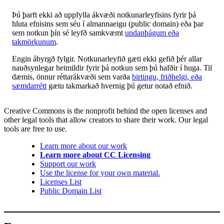
Þú þarft ekki að uppfylla ákvæði notkunarleyfisins fyrir þá
hluta efnisins sem séu í almannaeigu (public domain) eða þar
sem notkun þín sé leyfð samkvæmt
undanþágum eða
takmörkunum
.
Engin ábyrgð fylgir. Notkunarleyfið gæti ekki gefið þér allar
nauðsynlegar heimildir fyrir þá notkun sem þú hafðir í huga. Til
dæmis, önnur réttarákvæði sem varða
birtingu, friðhelgi, eða
sæmdarrétt
gætu takmarkað hvernig þú getur notað efnið.
Creative Commons is the nonprofit behind the open licenses and
other legal tools that allow creators to share their work. Our legal
tools are free to use.
Learn more about our work
Learn more about CC Licensing
Support our work
Use the license for your own material.
Licenses List
Public Domain List