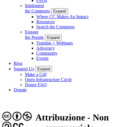
FAQs
Implement
the Commons
Expand
Where CC Makes An Impact
Resources
Search the Commons
Engage
the People
Expand
Training + Webinars
Advocacy
Community
Events
Blog
Support Us
Expand
Make a Gift
Open Infrastructure Circle
Donor FAQ
Donate
Attribuzione - Non
CC