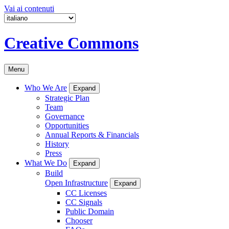
Vai ai contenuti
Creative Commons
Menu
Who We Are
Expand
Strategic Plan
Team
Governance
Opportunities
Annual Reports & Financials
History
Press
What We Do
Expand
Build
Open Infrastructure
Expand
CC Licenses
CC Signals
Public Domain
Chooser