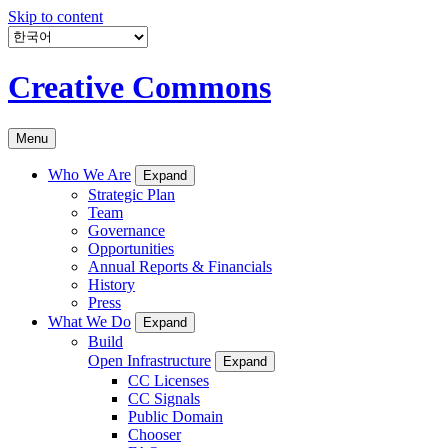
Skip to content
Creative Commons
Menu
Who We Are
Expand
Strategic Plan
Team
Governance
Opportunities
Annual Reports & Financials
History
Press
What We Do
Expand
Build
Open Infrastructure
Expand
CC Licenses
CC Signals
Public Domain
Chooser