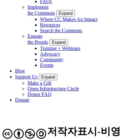
FAQs
Implement
the Commons
Expand
Where CC Makes An Impact
Resources
Search the Commons
Engage
the People
Expand
Training + Webinars
Advocacy
Community
Events
Blog
Support Us
Expand
Make a Gift
Open Infrastructure Circle
Donor FAQ
Donate
저작자표시-비영