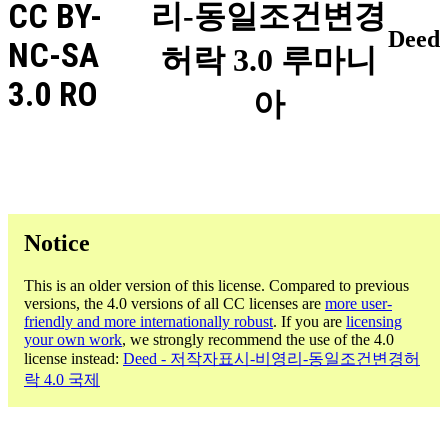
CC BY-
리-동일조건변경
Deed
NC-SA
허락 3.0 루마니
3.0 RO
아
Notice
This is an older version of this license. Compared to previous
versions, the 4.0 versions of all CC licenses are
more user-
friendly and more internationally robust
. If you are
licensing
your own work
, we strongly recommend the use of the 4.0
license instead:
Deed - 저작자표시-비영리-동일조건변경허
락 4.0 국제