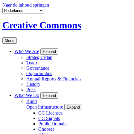
Naar de inhoud springen
Creative Commons
Menu
Who We Are
Expand
Strategic Plan
Team
Governance
Opportunities
Annual Reports & Financials
History
Press
What We Do
Expand
Build
Open Infrastructure
Expand
CC Licenses
CC Signals
Public Domain
Chooser