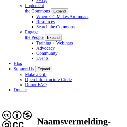
FAQs
Implement
the Commons
Expand
Where CC Makes An Impact
Resources
Search the Commons
Engage
the People
Expand
Training + Webinars
Advocacy
Community
Events
Blog
Support Us
Expand
Make a Gift
Open Infrastructure Circle
Donor FAQ
Donate
Naamsvermelding-
CC