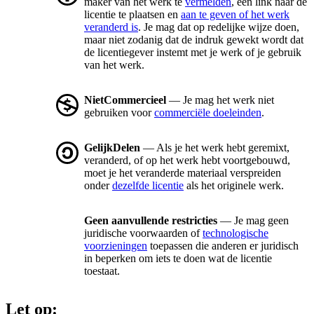
maker van het werk te
vermelden
, een link naar de
licentie te plaatsen en
aan te geven of het werk
veranderd is
. Je mag dat op redelijke wijze doen,
maar niet zodanig dat de indruk gewekt wordt dat
de licentiegever instemt met je werk of je gebruik
van het werk.
NietCommercieel
— Je mag het werk niet
gebruiken voor
commerciële doeleinden
.
GelijkDelen
— Als je het werk hebt geremixt,
veranderd, of op het werk hebt voortgebouwd,
moet je het veranderde materiaal verspreiden
onder
dezelfde licentie
als het originele werk.
Geen aanvullende restricties
— Je mag geen
juridische voorwaarden of
technologische
voorzieningen
toepassen die anderen er juridisch
in beperken om iets te doen wat de licentie
toestaat.
Let op: