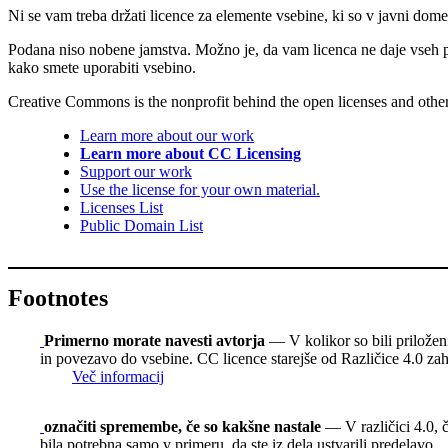
Ni se vam treba držati licence za elemente vsebine, ki so v javni dome
Podana niso nobene jamstva. Možno je, da vam licenca ne daje vseh 
kako smete uporabiti vsebino.
Creative Commons is the nonprofit behind the open licenses and other le
Learn more about our work
Learn more about CC Licensing
Support our work
Use the license for your own material.
Licenses List
Public Domain List
Footnotes
Primerno morate navesti avtorja
— V kolikor so bili priloženi,
in povezavo do vsebine. CC licence starejše od Različice 4.0 zaht
Več informacij
označiti spremembe, če so kakšne nastale
— V različici 4.0, č
bila potrebna samo v primeru, da ste iz dela ustvarili predelavo.