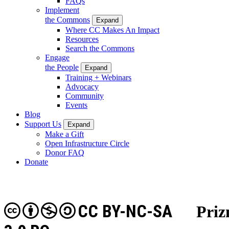
FAQs
Implement
the Commons
Expand
Where CC Makes An Impact
Resources
Search the Commons
Engage
the People
Expand
Training + Webinars
Advocacy
Community
Events
Blog
Support Us
Expand
Make a Gift
Open Infrastructure Circle
Donor FAQ
Donate
CC BY-NC-SA
Priz