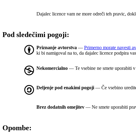
Dajalec licence vam ne more odreči teh pravic, dokl
Pod sledečimi pogoji:
Priznanje avtorstva
—
Primerno morate navesti av
ki bi namigoval na to, da dajalec licence podpira va
Nekomercialno
— Te vsebine ne smete uporabiti 
Deljenje pod enakimi pogoji
— Če vsebino uredite, 
Brez dodatnih omejitev
— Ne smete uporabiti prav
Opombe: