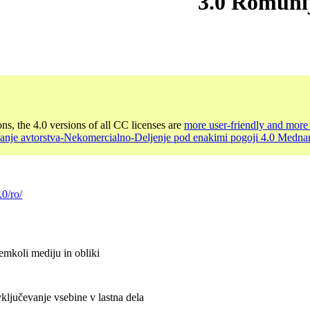
3.0 Romuni
ons, the 4.0 versions of all CC licenses are
more user-friendly and more 
nanje avtorstva-Nekomercialno-Deljenje pod enakimi pogoji 4.0 Medna
.0/ro/
emkoli mediju in obliki
ključevanje vsebine v lastna dela