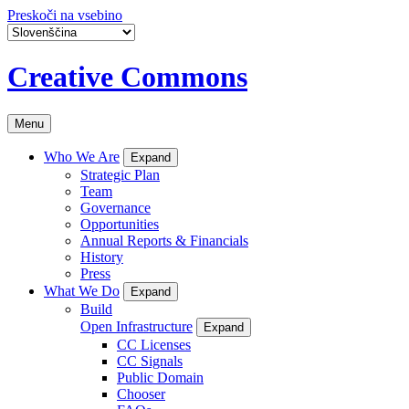
Preskoči na vsebino
Creative Commons
Menu
Who We Are
Expand
Strategic Plan
Team
Governance
Opportunities
Annual Reports & Financials
History
Press
What We Do
Expand
Build
Open Infrastructure
Expand
CC Licenses
CC Signals
Public Domain
Chooser