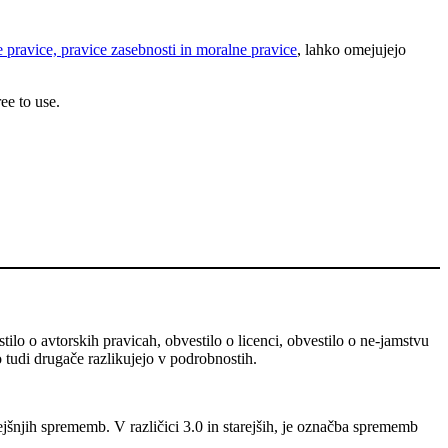
 pravice, pravice zasebnosti in moralne pravice
, lahko omejujejo
ee to use.
stilo o avtorskih pravicah, obvestilo o licenci, obvestilo o ne-jamstvu
o tudi drugače razlikujejo v podrobnostih.
ejšnjih sprememb. V različici 3.0 in starejših, je označba sprememb