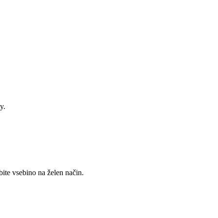
y.
ite vsebino na želen način.