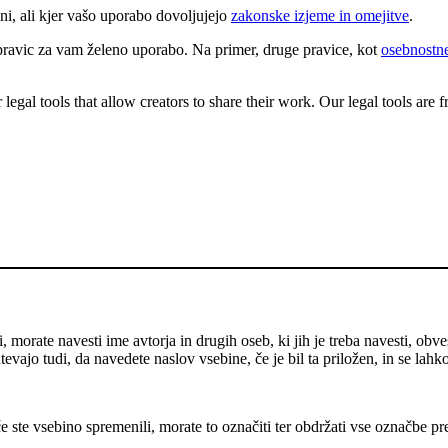
ni, ali kjer vašo uporabo dovoljujejo
zakonske izjeme in omejitve
.
pravic za vam želeno uporabo. Na primer, druge pravice, kot
osebnostne
gal tools that allow creators to share their work. Our legal tools are fr
 morate navesti ime avtorja in drugih oseb, ki jih je treba navesti, obve
evajo tudi, da navedete naslov vsebine, če je bil ta priložen, in se lahk
e ste vsebino spremenili, morate to označiti ter obdržati vse označbe pr