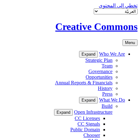
تخطي إلى المحتوى
Creative Commons
Menu
Who We Are
Expand
Strategic Plan
Team
Governance
Opportunities
Annual Reports & Financials
History
Press
What We Do
Expand
Build
Open Infrastructure
Expand
CC Licenses
CC Signals
Public Domain
Chooser