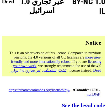
BY-NC 1.0
غير تجاري 1.0
Deed
IL
اسرائيل
Notice
This is an older version of this license. Compared to previous
versions, the 4.0 versions of all CC licenses are
more user-
friendly and more internationally robust
. If you are
licensing
your own work
, we strongly recommend the use of the 4.0
Deed - نَسْبُ الـمُصنَّف، غير تجاري 4.0 دولي
license instead:
https://creativecommons.org/licenses/by-
Canonical URL
nc/1.0/il/
See the legal code