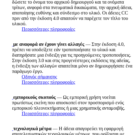
δώσετε το όνομα του αρχικού δημιουργού και τα ονόματα
τρίτων, ανφορά στα πνευματικά δικαιώματα, την αρχική άδεια,
αποποίησης ευθύνης και σύνδεσμο στο υλικό. Οι άδειες CC
πριν από την έκδοση 4.0 απαιτούν να παρέχετε τον τίτλο του
υλικού.
Περισσότερες πληροφορίες
με αναφορά αν έχουν γίνει αλλαγές
— Στην έκδοση 4.0,
πρέπει να υποδείξετε εάν τροποποιήσατε το υλικό και
διατηρήσατε μια ένδειξη για τις προηγούμενες τροποποιήσεις.
Στην έκδοση 3.0 και στις προγενέστερες εκδόσεις της αδείας,
η ένδειξη των αλλαγών απαιτείται μόνο αν δημιουργήσατε ένα
παράγωγο έργο.
Οδηγός σήμανσης
Περισσότερες πληροφορίες
εμπορικούς σκοπούς
— Ως εμπορική χρήση νοείται
πρωτίστως εκείνη που αποσκοπεί στον προσπορισμό ενός
εμπορικού πλεονεκτήματος ή μιας χρηματικής ανταμοιβής.
Περισσότερες πληροφορίες
τεχνολογικά μέτρα
— Η άδεια απαγορεύει τη εφαρμογή
αποτελεσματικών τεχνολογικών μέτρων, που ορίζονται με