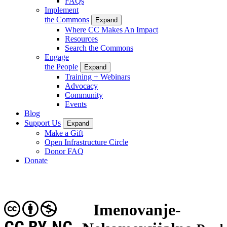
FAQs
Implement
the Commons
Expand
Where CC Makes An Impact
Resources
Search the Commons
Engage
the People
Expand
Training + Webinars
Advocacy
Community
Events
Blog
Support Us
Expand
Make a Gift
Open Infrastructure Circle
Donor FAQ
Donate
Imenovanje-