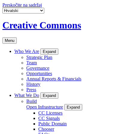
Preskočite na sadržaj
Creative Commons
Menu
Who We Are
Expand
Strategic Plan
Team
Governance
Opportunities
Annual Reports & Financials
History
Press
What We Do
Expand
Build
Open Infrastructure
Expand
CC Licenses
CC Signals
Public Domain
Chooser