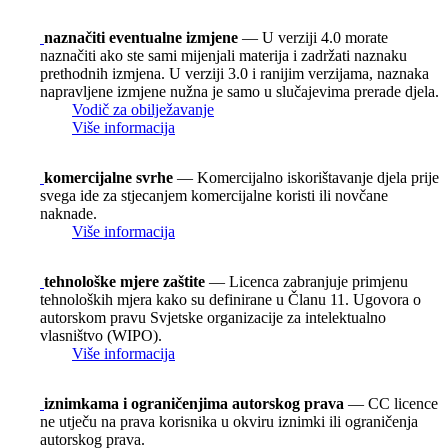
naznačiti eventualne izmjene
— U verziji 4.0 morate
naznačiti ako ste sami mijenjali materija i zadržati naznaku
prethodnih izmjena. U verziji 3.0 i ranijim verzijama, naznaka
napravljene izmjene nužna je samo u slučajevima prerade djela.
Vodič za obilježavanje
Više informacija
komercijalne svrhe
— Komercijalno iskorištavanje djela prije
svega ide za stjecanjem komercijalne koristi ili novčane
naknade.
Više informacija
tehnološke mjere zaštite
— Licenca zabranjuje primjenu
tehnoloških mjera kako su definirane u Članu 11. Ugovora o
autorskom pravu Svjetske organizacije za intelektualno
vlasništvo (WIPO).
Više informacija
iznimkama i ograničenjima autorskog prava
— CC licence
ne utječu na prava korisnika u okviru iznimki ili ograničenja
autorskog prava.