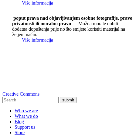
Više informacija
poput prava nad objavljivanjem osobne fotografije, pravo
privatnosti ili moralno pravo
— Možda morate dobiti
dodatna dopuštenja prije no što smijete koristiti materijal na
željeni način.
Više informacija
Creative Commons
submit
Who we are
What we do
Blog
Support us
Store