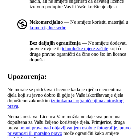
način, ali ne smijete sugerirati da davatelj licence
izravno podupire Vas ili Vaše korištenje djela.
Nekomercijalno
— Ne smijete koristiti materijal u
komercijalne svrhe
.
Bez daljnjih ograničenja
— Ne smijete dodavati
pravne uvjete ili
tehnološke mjere zaštite
koji će
druge pravno ograničiti da čine ono što im licenca
dopušta.
Upozorenja:
Ne morate se pridržavati licence kada je riječ o elementima
djela koji su javno dobro ili gdje je Vaše iskorištavanje djela
dopušteno zakonskim
iznimkama i ograničenjima autorskog
prava
.
Nema jamstava. Licenca Vam možda ne daje sva potrebna
dopuštena za Vašu željeno korištenje djela. Primjerice, druga
prava
poput prava nad objavljivanjem osobne fotografije, pravo
privatnosti ili moralno pravo
može ograničiti kako smijete