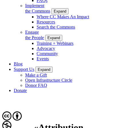
FAQs
Implement
the Commons
Expand
Where CC Makes An Impact
Resources
Search the Commons
Engage
the People
Expand
Training + Webinars
Advocacy
Community
Events
Blog
Support Us
Expand
Make a Gift
Open Infrastructure Circle
Donor FAQ
Donate
«Attribution-