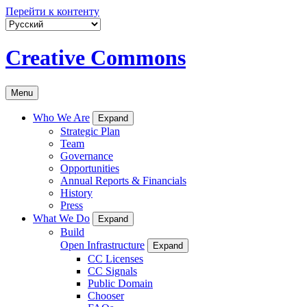
Перейти к контенту
Creative Commons
Menu
Who We Are
Expand
Strategic Plan
Team
Governance
Opportunities
Annual Reports & Financials
History
Press
What We Do
Expand
Build
Open Infrastructure
Expand
CC Licenses
CC Signals
Public Domain
Chooser