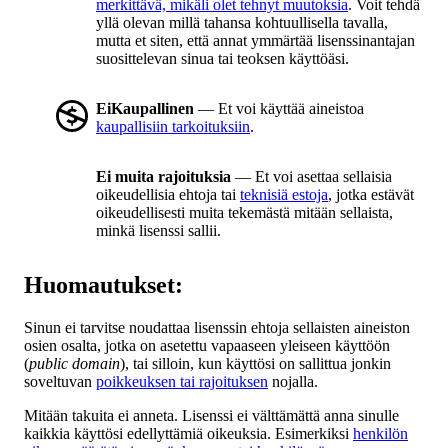
merkittävä, mikäli olet tehnyt muutoksia
. Voit tehdä
yllä olevan millä tahansa kohtuullisella tavalla,
mutta et siten, että annat ymmärtää lisenssinantajan
suosittelevan sinua tai teoksen käyttöäsi.
EiKaupallinen
— Et voi käyttää aineistoa
kaupallisiin tarkoituksiin
.
Ei muita rajoituksia
— Et voi asettaa sellaisia
oikeudellisia ehtoja tai
teknisiä estoja
, jotka estävät
oikeudellisesti muita tekemästä mitään sellaista,
minkä lisenssi sallii.
Huomautukset:
Sinun ei tarvitse noudattaa lisenssin ehtoja sellaisten aineiston
osien osalta, jotka on asetettu vapaaseen yleiseen käyttöön
(
public domain
), tai silloin, kun käyttösi on sallittua jonkin
soveltuvan
poikkeuksen tai rajoituksen
nojalla.
Mitään takuita ei anneta. Lisenssi ei välttämättä anna sinulle
kaikkia käyttösi edellyttämiä oikeuksia. Esimerkiksi
henkilön