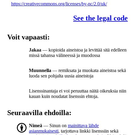
https://creativecommons.org/licenses/by-nc/2.0/uk/
See the legal code
Voit vapaasti:
Jakaa
— kopioida aineistoa ja levittää sitä edelleen
missä tahansa välineessä ja muodossa
Muunnella
— remiksata ja muokata aineistoa sekä
luoda sen pohjalta uusia aineistoja
Lisenssinantaja ei voi peruuttaa näitä oikeuksia niin
kauan kuin noudatat lisenssin ehtoja.
Seuraavilla ehdoilla:
Nimeä
— Sinun on
mainittava lähde
asianmukaisesti
, tarjottava linkki lisenssiin sekä