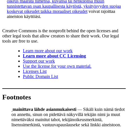
oikeus määrätä nimensä, kuvansa tai henkilönsä muun
tunnistettavan osan kaupallisesta käytöstä, yksityisyyden suojaa
koskevat oikeudet taikka moraaliset oikeudet
voivat rajoittaa
aineiston käyttöäsi.
Creative Commons is the nonprofit behind the open licenses and
other legal tools that allow creators to share their work. Our legal
tools are free to use.
Learn more about our work
Learn more about CC Licensing
Support our work
Use the license for your own material.
Licenses List
Public Domain List
Footnotes
mainittava lähde asianmukaisesti
— Sikäli kuin nämä tiedot
on annettu, sinun on pidettävä näkyvillä tekijän nimi ja muut
nimettäväksi mainitut tahot, tekijänoikeusmerkintä,
lisenssimerkintä, vastuuvapauslauseke sekä linkki aineistoon.