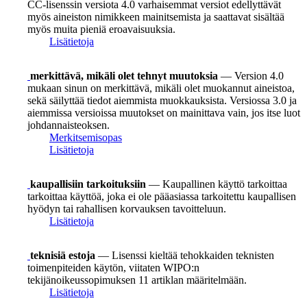
CC-lisenssin versiota 4.0 varhaisemmat versiot edellyttävät
myös aineiston nimikkeen mainitsemista ja saattavat sisältää
myös muita pieniä eroavaisuuksia.
Lisätietoja
merkittävä, mikäli olet tehnyt muutoksia
— Version 4.0
mukaan sinun on merkittävä, mikäli olet muokannut aineistoa,
sekä säilyttää tiedot aiemmista muokkauksista. Versiossa 3.0 ja
aiemmissa versioissa muutokset on mainittava vain, jos itse luot
johdannaisteoksen.
Merkitsemisopas
Lisätietoja
kaupallisiin tarkoituksiin
— Kaupallinen käyttö tarkoittaa
tarkoittaa käyttöä, joka ei ole pääasiassa tarkoitettu kaupallisen
hyödyn tai rahallisen korvauksen tavoitteluun.
Lisätietoja
teknisiä estoja
— Lisenssi kieltää tehokkaiden teknisten
toimenpiteiden käytön, viitaten WIPO:n
tekijänoikeussopimuksen 11 artiklan määritelmään.
Lisätietoja