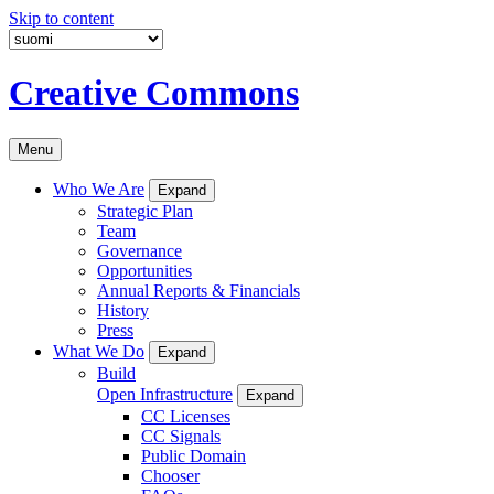
Skip to content
Creative Commons
Menu
Who We Are
Expand
Strategic Plan
Team
Governance
Opportunities
Annual Reports & Financials
History
Press
What We Do
Expand
Build
Open Infrastructure
Expand
CC Licenses
CC Signals
Public Domain
Chooser