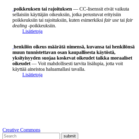
poikkeuksen tai rajoituksen
— CC-lisenssit eivät vaikuta
sellaisiin käyttäjän oikeuksiin, jotka perustuvat erityisiin
poikkeuksiin tai rajoituksiin, kuten esimerkiksi
fair use
tai
fair
dealing
-poikkeuksiin.
Lisätietoja
henkilön oikeus määrätä nimensä, kuvansa tai henkilönsä
muun tunnistettavan osan kaupallisesta käytöstä,
yksityisyyden suojaa koskevat oikeudet taikka moraaliset
oikeudet
— Voit mahdollisesti tarvita lisälupia, jotta voit
käyttää aineistoa haluamallasi tavalla.
Lisätietoja
Creative Commons
submit