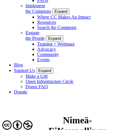
FAQs
Implement
the Commons
Expand
Where CC Makes An Impact
Resources
Search the Commons
Engage
the People
Expand
Training + Webinars
Advocacy
Community
Events
Blog
Support Us
Expand
Make a Gift
Open Infrastructure Circle
Donor FAQ
Donate
Nimeä-