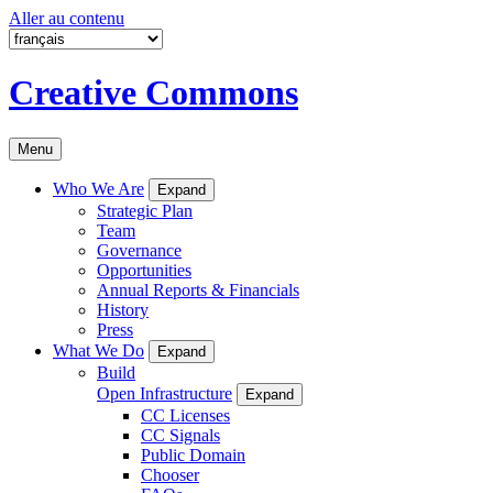
Aller au contenu
Creative Commons
Menu
Who We Are
Expand
Strategic Plan
Team
Governance
Opportunities
Annual Reports & Financials
History
Press
What We Do
Expand
Build
Open Infrastructure
Expand
CC Licenses
CC Signals
Public Domain
Chooser