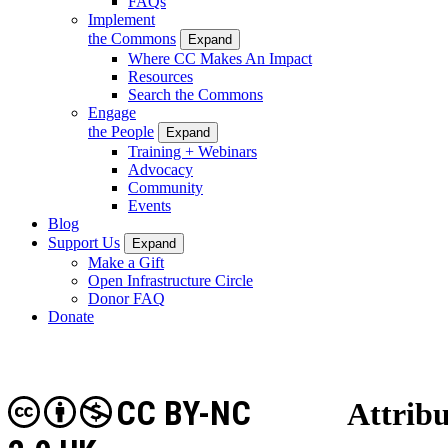
FAQs
Implement
the Commons
Expand
Where CC Makes An Impact
Resources
Search the Commons
Engage
the People
Expand
Training + Webinars
Advocacy
Community
Events
Blog
Support Us
Expand
Make a Gift
Open Infrastructure Circle
Donor FAQ
Donate
CC BY-NC
Attribu