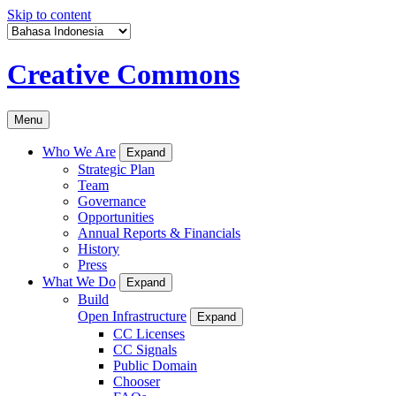
Skip to content
Creative Commons
Menu
Who We Are
Expand
Strategic Plan
Team
Governance
Opportunities
Annual Reports & Financials
History
Press
What We Do
Expand
Build
Open Infrastructure
Expand
CC Licenses
CC Signals
Public Domain
Chooser