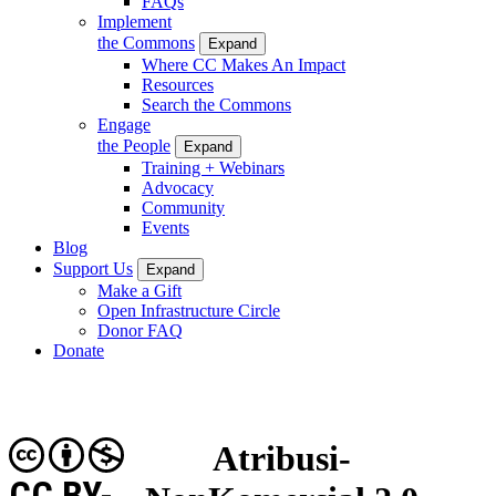
FAQs
Implement
the Commons
Expand
Where CC Makes An Impact
Resources
Search the Commons
Engage
the People
Expand
Training + Webinars
Advocacy
Community
Events
Blog
Support Us
Expand
Make a Gift
Open Infrastructure Circle
Donor FAQ
Donate
Atribusi-
CC BY-