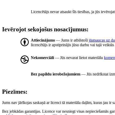
Licencētājs nevar atsaukt šīs tiesības, ja jūs ievēroj
Ievērojot sekojošus nosacījumus:
Attiecinājums
— Jums ir atbilstoši
jāatsaucas uz d
licencētājs ir apstiprinājis jūsu darbu vai tajā veiktā
Nekomerciāli
— Jūs nevarat lietot materiālu
komerc
Bez papildu ierobežojumiem
— Jūs nedrīkstat izm
Piezīmes:
Jums nav jārīkojas saskaņā ar licenci tā materiāla daļām, kuras jau ir
Bez jebkādas garantijas. Licence var nesniegt visas nepieciešamās gar