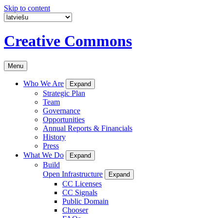
Skip to content
Creative Commons
Menu
Who We Are
Expand
Strategic Plan
Team
Governance
Opportunities
Annual Reports & Financials
History
Press
What We Do
Expand
Build
Open Infrastructure
Expand
CC Licenses
CC Signals
Public Domain
Chooser