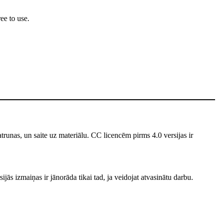
ee to use.
unas, un saite uz materiālu. CC licencēm pirms 4.0 versijas ir
jās izmaiņas ir jānorāda tikai tad, ja veidojat atvasinātu darbu.