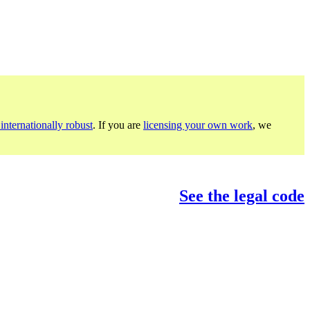
internationally robust
. If you are
licensing your own work
, we
See the legal code