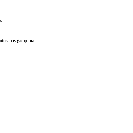
ā.
ntošanas gadījumā.