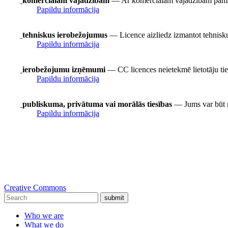
komerciālām vajadzībām
— Ar komerciālām vajadzībām pamatā
Papildu informācija
tehniskus ierobežojumus
— Licence aizliedz izmantot tehnisku
Papildu informācija
ierobežojumu izņēmumi
— CC licences neietekmē lietotāju t
Papildu informācija
publiskuma, privātuma vai morālās tiesības
— Jums var būt nep
Papildu informācija
Creative Commons
submit
Who we are
What we do