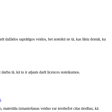
darīt dažādos saprātīgos veidos, bet noteikti ne tā, kas liktu domāt, ka
 darbu tā, kā to ir atļauts darīt licences noteikumos.
i
.
 materiāla izmantošanas veidus var ierobežot citas tiesības, kā