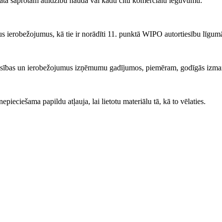
 saprotam atlīdzību naudā vai kādu citu komerciālu ieguvumu.
s ierobežojumus, kā tie ir norādīti 11. punktā WIPO autortiesību līgum
iesības un ierobežojumus izņēmumu gadījumos, piemēram, godīgās izma
ieciešama papildu atļauja, lai lietotu materiālu tā, kā to vēlaties.