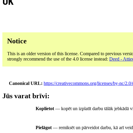
UK
Notice
This is an older version of this license. Compared to previous versi
strongly recommend the use of the 4.0 license instead:
Deed - Attie
Canonical URL
https://creativecommons.org/licenses/by-nc/2.0/
Jūs varat brīvi:
Koplietot
— kopēt un izplatīt darbu tālāk jebkādā v
Pielāgot
— remiksēt un pārveidot darbu, kā arī vei