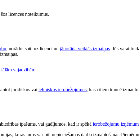
at šos licences noteikumus.
arbu
, norādot saiti uz licenci un
jānorāda veiktās izmaiņas
. Jūs varat to 
s izmaiņas.
iālām vajadzībām
.
antot juridiskus vai
tehniskus ierobežojumus
, kas citiem traucē izmantot
 sabiedrības īpašums, vai gadījumos, kad ir spēkā
ierobežojumu izņēmum
antijas, kuras jums var būt nepieciešamas darba izmantošanai. Piemēram,