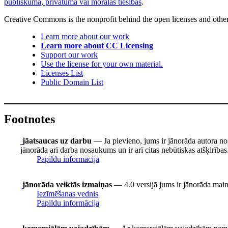
publiskuma, privātuma vai morālās tiesības
.
Creative Commons is the nonprofit behind the open licenses and other le
Learn more about our work
Learn more about CC Licensing
Support our work
Use the license for your own material.
Licenses List
Public Domain List
Footnotes
jāatsaucas uz darbu
— Ja pievieno, jums ir jānorāda autora no
jānorāda arī darba nosaukums un ir arī citas nebūtiskas atšķirības
Papildu informācija
jānorāda veiktās izmaiņas
— 4.0 versijā jums ir jānorāda mainīt
Iezīmēšanas vednis
Papildu informācija