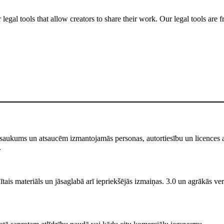
gal tools that allow creators to share their work. Our legal tools are fr
saukums un atsaucēm izmantojamās personas, autortiesību un licences atr
.
ais materiāls un jāsaglabā arī iepriekšējās izmaiņas. 3.0 un agrākās versi