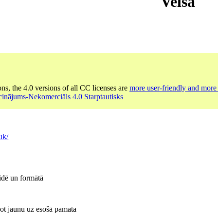
Velsa
ons, the 4.0 versions of all CC licenses are
more user-friendly and more 
cinājums-Nekomerciāls 4.0 Starptautisks
uk/
idē un formātā
dot jaunu uz esošā pamata