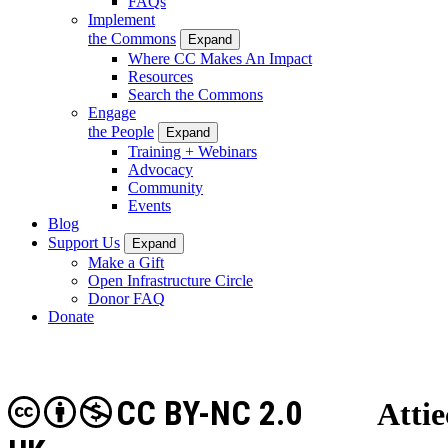
FAQs
Implement
the Commons
Expand
Where CC Makes An Impact
Resources
Search the Commons
Engage
the People
Expand
Training + Webinars
Advocacy
Community
Events
Blog
Support Us
Expand
Make a Gift
Open Infrastructure Circle
Donor FAQ
Donate
CC BY-NC 2.0
Attie