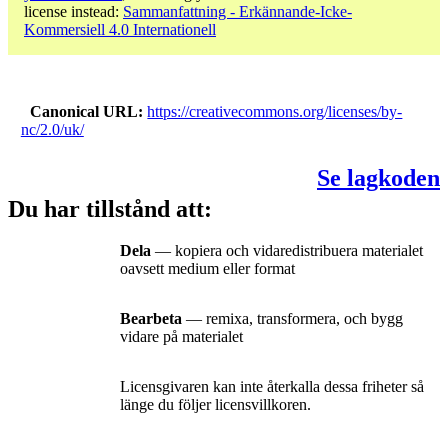
license instead:
Sammanfattning - Erkännande-Icke-
Kommersiell 4.0 Internationell
Canonical URL
https://creativecommons.org/licenses/by-
nc/2.0/uk/
Se lagkoden
Du har tillstånd att:
Dela
— kopiera och vidaredistribuera materialet
oavsett medium eller format
Bearbeta
— remixa, transformera, och bygg
vidare på materialet
Licensgivaren kan inte återkalla dessa friheter så
länge du följer licensvillkoren.