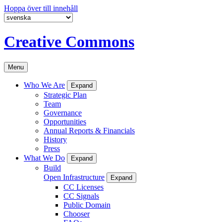
Hoppa över till innehåll
Creative Commons
Menu
Who We Are
Expand
Strategic Plan
Team
Governance
Opportunities
Annual Reports & Financials
History
Press
What We Do
Expand
Build
Open Infrastructure
Expand
CC Licenses
CC Signals
Public Domain
Chooser