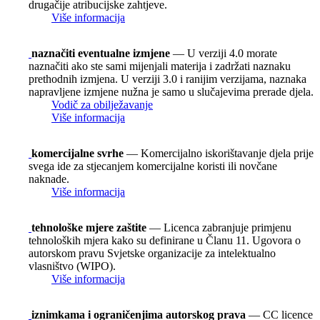
drugačije atribucijske zahtjeve.
Više informacija
naznačiti eventualne izmjene
— U verziji 4.0 morate
naznačiti ako ste sami mijenjali materija i zadržati naznaku
prethodnih izmjena. U verziji 3.0 i ranijim verzijama, naznaka
napravljene izmjene nužna je samo u slučajevima prerade djela.
Vodič za obilježavanje
Više informacija
komercijalne svrhe
— Komercijalno iskorištavanje djela prije
svega ide za stjecanjem komercijalne koristi ili novčane
naknade.
Više informacija
tehnološke mjere zaštite
— Licenca zabranjuje primjenu
tehnoloških mjera kako su definirane u Članu 11. Ugovora o
autorskom pravu Svjetske organizacije za intelektualno
vlasništvo (WIPO).
Više informacija
iznimkama i ograničenjima autorskog prava
— CC licence