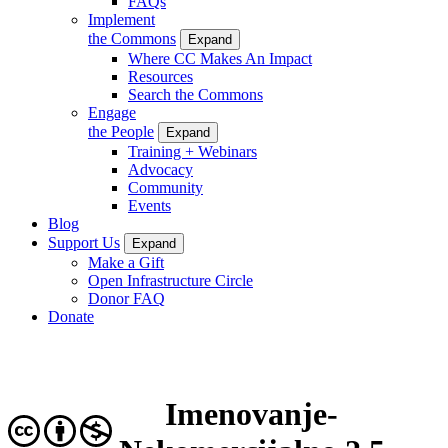
FAQs
Implement
the Commons
Expand
Where CC Makes An Impact
Resources
Search the Commons
Engage
the People
Expand
Training + Webinars
Advocacy
Community
Events
Blog
Support Us
Expand
Make a Gift
Open Infrastructure Circle
Donor FAQ
Donate
Imenovanje-