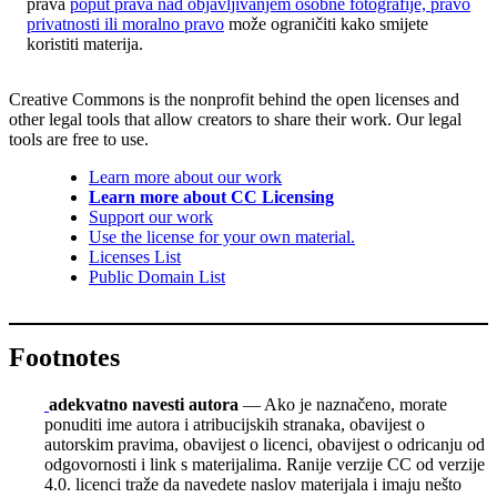
prava
poput prava nad objavljivanjem osobne fotografije, pravo
privatnosti ili moralno pravo
može ograničiti kako smijete
koristiti materija.
Creative Commons is the nonprofit behind the open licenses and
other legal tools that allow creators to share their work. Our legal
tools are free to use.
Learn more about our work
Learn more about CC Licensing
Support our work
Use the license for your own material.
Licenses List
Public Domain List
Footnotes
adekvatno navesti autora
— Ako je naznačeno, morate
ponuditi ime autora i atribucijskih stranaka, obavijest o
autorskim pravima, obavijest o licenci, obavijest o odricanju od
odgovornosti i link s materijalima. Ranije verzije CC od verzije
4.0. licenci traže da navedete naslov materijala i imaju nešto