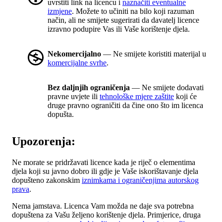
uvrstiti link na licencu i
naznačiti eventualne
izmjene
. Možete to učiniti na bilo koji razuman
način, ali ne smijete sugerirati da davatelj licence
izravno podupire Vas ili Vaše korištenje djela.
Nekomercijalno
— Ne smijete koristiti materijal u
komercijalne svrhe
.
Bez daljnjih ograničenja
— Ne smijete dodavati
pravne uvjete ili
tehnološke mjere zaštite
koji će
druge pravno ograničiti da čine ono što im licenca
dopušta.
Upozorenja:
Ne morate se pridržavati licence kada je riječ o elementima
djela koji su javno dobro ili gdje je Vaše iskorištavanje djela
dopušteno zakonskim
iznimkama i ograničenjima autorskog
prava
.
Nema jamstava. Licenca Vam možda ne daje sva potrebna
dopuštena za Vašu željeno korištenje djela. Primjerice, druga