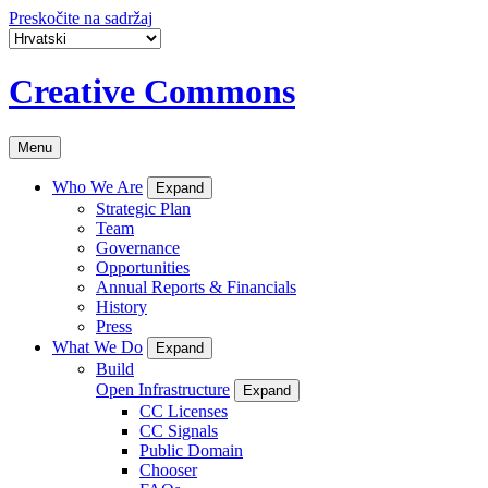
Preskočite na sadržaj
Creative Commons
Menu
Who We Are
Expand
Strategic Plan
Team
Governance
Opportunities
Annual Reports & Financials
History
Press
What We Do
Expand
Build
Open Infrastructure
Expand
CC Licenses
CC Signals
Public Domain
Chooser