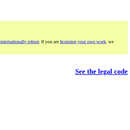
internationally robust
. If you are
licensing your own work
, we
See the legal code