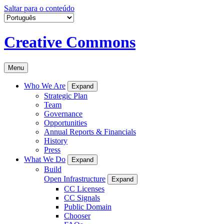
Saltar para o conteúdo
Creative Commons
Menu
Who We Are
Expand
Strategic Plan
Team
Governance
Opportunities
Annual Reports & Financials
History
Press
What We Do
Expand
Build
Open Infrastructure
Expand
CC Licenses
CC Signals
Public Domain
Chooser