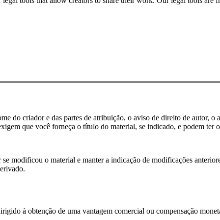
gal tools that allow creators to share their work. Our legal tools are fr
 do criador e das partes de atribuição, o aviso de direito de autor, o 
igem que você forneça o título do material, se indicado, e podem ter ou
e modificou o material e manter a indicação de modificações anteriores
erivado.
rigido à obtenção de uma vantagem comercial ou compensação monetá