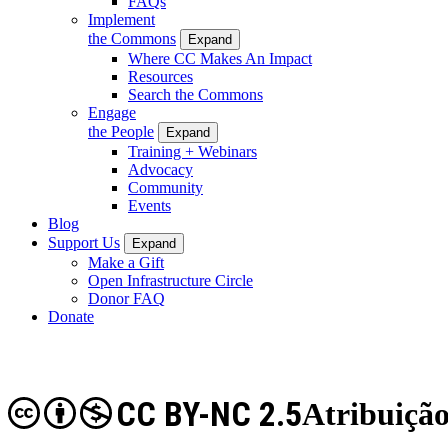
FAQs
Implement
the Commons
Expand
Where CC Makes An Impact
Resources
Search the Commons
Engage
the People
Expand
Training + Webinars
Advocacy
Community
Events
Blog
Support Us
Expand
Make a Gift
Open Infrastructure Circle
Donor FAQ
Donate
CC BY-NC 2.5
Atribuiçã