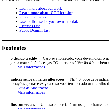
Creative Commons is the nonprofit behind the open licenses and other le
Learn more about our work
Learn more about CC Licensing
Support our work
Use the license for your own material.
Licenses List
Public Domain List
Footnotes
o devido crédito
— Caso seja fornecido, você deve indicar o nome
para o material. As licenças CC anteriores à Versão 4.0 também ex
Mais informações
indicar se foram feitas alterações
— Na 4.0, você deve indicar s
alterações apenas é exigida caso você tenha criado um trabalho d
Guia de Sinalização
Mais informações
fins comerciais
— Um uso comercial é um uso primeiramente di
Mais informações