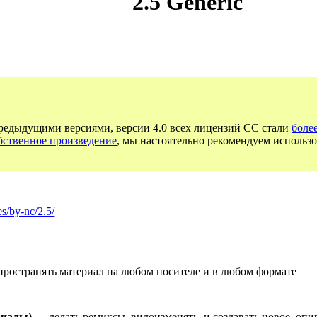
2.5 Generic
предыдущими версиями, версии 4.0 всех лицензий CC стали
боле
бственное произведение
, мы настоятельно рекомендуем использо
es/by-nc/2.5/
ространять материал на любом носителе и в любом формате
риалы)
— делать ремиксы, видоизменять, и создавать новое, опир