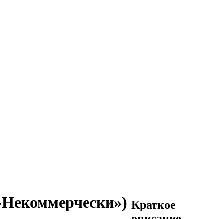
я-Некоммерчески»)
Краткое
описание