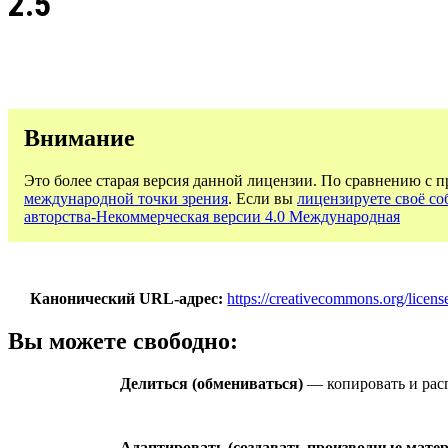
2.5
Внимание
Это более старая версия данной лицензии. По сравнению с 
международной точки зрения
. Если вы
лицензируете своё со
авторства-Некоммерческая версии 4.0 Международная
Канонический URL-адрес
https://creativecommons.org/licens
Вы можете свободно:
Делиться (обмениваться)
— копировать и расп
Адаптировать (создавать производные мате