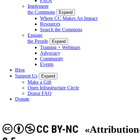
FAQs
Implement
the Commons
Expand
Where CC Makes An Impact
Resources
Search the Commons
Engage
the People
Expand
Training + Webinars
Advocacy
Community
Events
Blog
Support Us
Expand
Make a Gift
Open Infrastructure Circle
Donor FAQ
Donate
CC BY-NC
«Attributio