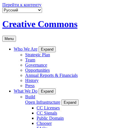
Перейти к контенту
Creative Commons
Menu
Who We Are
Expand
Strategic Plan
Team
Governance
Opportunities
Annual Reports & Financials
History
Press
What We Do
Expand
Build
Open Infrastructure
Expand
CC Licenses
CC Signals
Public Domain
Chooser