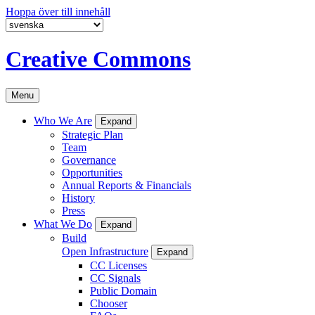
Hoppa över till innehåll
Creative Commons
Menu
Who We Are
Expand
Strategic Plan
Team
Governance
Opportunities
Annual Reports & Financials
History
Press
What We Do
Expand
Build
Open Infrastructure
Expand
CC Licenses
CC Signals
Public Domain
Chooser