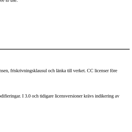
ee to use.
 friskrivningsklausul och länka till verket. CC licenser före
ifieringar. I 3.0 och tidigare licensversioner krävs indikering av