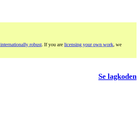
internationally robust
. If you are
licensing your own work
, we
Se lagkoden