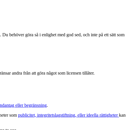
. Du behöver göra så i enlighet med god sed, och inte på ett sätt som
änsar andra från att göra något som licensen tillåter.
ndantag eller begränsning
.
igheter som
publicitet, integritetslagstiftning, eller ideella rättigheter
kan