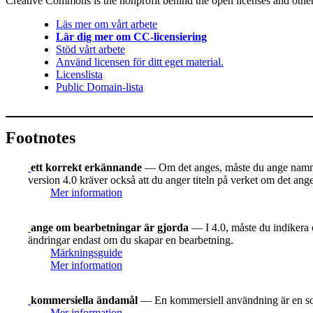
Creative Commons is the nonprofit behind the open licenses and other le
Läs mer om vårt arbete
Lär dig mer om CC-licensiering
Stöd vårt arbete
Använd licensen för ditt eget material.
Licenslista
Public Domain-lista
Footnotes
ett korrekt erkännande
— Om det anges, måste du ange namnet 
version 4.0 kräver också att du anger titeln på verket om det ang
Mer information
ange om bearbetningar är gjorda
— I 4.0, måste du indikera o
ändringar endast om du skapar en bearbetning.
Märkningsguide
Mer information
kommersiella ändamål
— En kommersiell användning är en som 
Mer information