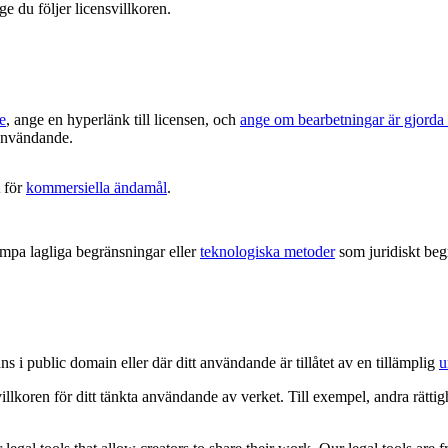
ge du följer licensvillkoren.
e
, ange en hyperlänk till licensen, och
ange om bearbetningar är gjorda
t användande.
 för
kommersiella ändamål
.
ämpa lagliga begränsningar eller
teknologiska metoder
som juridiskt begr
ns i public domain eller där ditt användande är tillåtet av en tillämplig
u
villkoren för ditt tänkta användande av verket. Till exempel, andra rätt