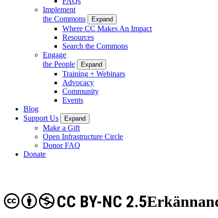
FAQs
Implement
the Commons
Expand
Where CC Makes An Impact
Resources
Search the Commons
Engage
the People
Expand
Training + Webinars
Advocacy
Community
Events
Blog
Support Us
Expand
Make a Gift
Open Infrastructure Circle
Donor FAQ
Donate
CC BY-NC 2.5
Erkännand