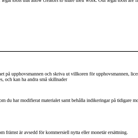
gal tools that allow creators to share their work. Our legal tools are fr
på upphovsmannen och skriva ut villkoren för upphovsmannen, licensen,
es, och kan ha andra små skillnader
m du har modifierat materialet samt behålla indikeringar på tidigare mod
främst är avsedd för kommersiell nytta eller monetär ersättning.