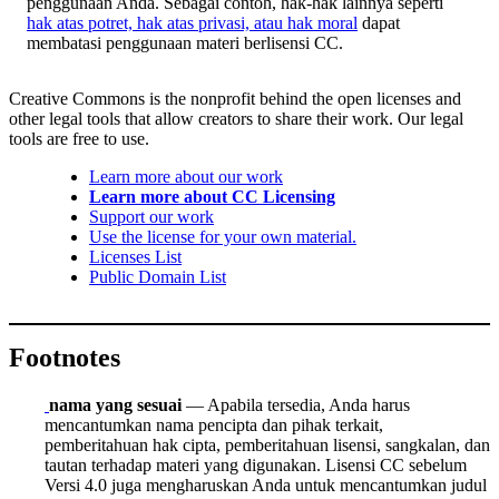
penggunaan Anda. Sebagai contoh, hak-hak lainnya seperti
hak atas potret, hak atas privasi, atau hak moral
dapat
membatasi penggunaan materi berlisensi CC.
Creative Commons is the nonprofit behind the open licenses and
other legal tools that allow creators to share their work. Our legal
tools are free to use.
Learn more about our work
Learn more about CC Licensing
Support our work
Use the license for your own material.
Licenses List
Public Domain List
Footnotes
nama yang sesuai
— Apabila tersedia, Anda harus
mencantumkan nama pencipta dan pihak terkait,
pemberitahuan hak cipta, pemberitahuan lisensi, sangkalan, dan
tautan terhadap materi yang digunakan. Lisensi CC sebelum
Versi 4.0 juga mengharuskan Anda untuk mencantumkan judul