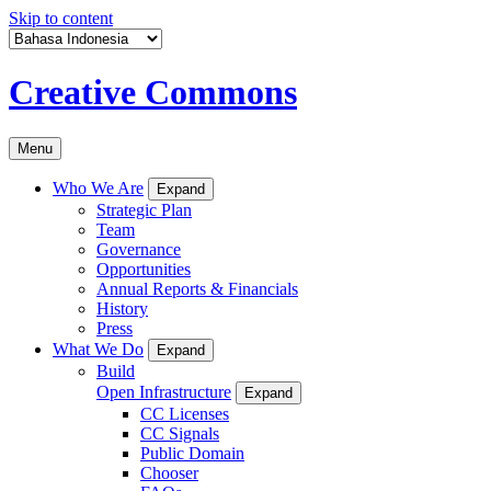
Skip to content
Creative Commons
Menu
Who We Are
Expand
Strategic Plan
Team
Governance
Opportunities
Annual Reports & Financials
History
Press
What We Do
Expand
Build
Open Infrastructure
Expand
CC Licenses
CC Signals
Public Domain
Chooser