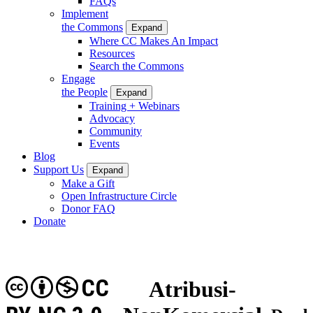
FAQs
Implement
the Commons
Expand
Where CC Makes An Impact
Resources
Search the Commons
Engage
the People
Expand
Training + Webinars
Advocacy
Community
Events
Blog
Support Us
Expand
Make a Gift
Open Infrastructure Circle
Donor FAQ
Donate
CC
Atribusi-