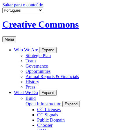
Saltar para o conteúdo
Creative Commons
Menu
Who We Are
Expand
Strategic Plan
Team
Governance
Opportunities
Annual Reports & Financials
History
Press
What We Do
Expand
Build
Open Infrastructure
Expand
CC Licenses
CC Signals
Public Domain
Chooser