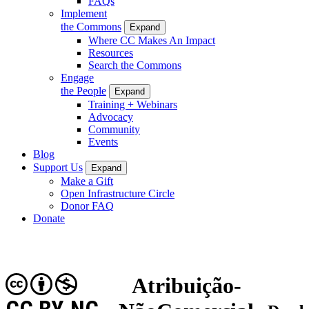
FAQs
Implement
the Commons
Expand
Where CC Makes An Impact
Resources
Search the Commons
Engage
the People
Expand
Training + Webinars
Advocacy
Community
Events
Blog
Support Us
Expand
Make a Gift
Open Infrastructure Circle
Donor FAQ
Donate
Atribuição-