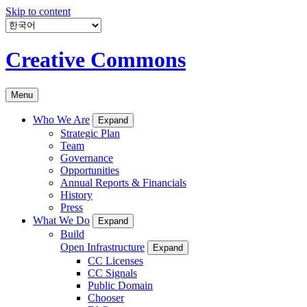
Skip to content
Creative Commons
Menu
Who We Are
Expand
Strategic Plan
Team
Governance
Opportunities
Annual Reports & Financials
History
Press
What We Do
Expand
Build
Open Infrastructure
Expand
CC Licenses
CC Signals
Public Domain
Chooser