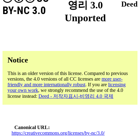
영리 3.0
Deed
BY-NC 3.0
Unported
Notice
This is an older version of this license. Compared to previous
versions, the 4.0 versions of all CC licenses are
more user-
friendly and more internationally robust
. If you are
licensing
your own work
, we strongly recommend the use of the 4.0
license instead:
Deed - 저작자표시-비영리 4.0 국제
Canonical URL
https://creativecommons.org/licenses/by-nc/3.0/