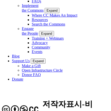
FAQs
Implement
the Commons
Expand
Where CC Makes An Impact
Resources
Search the Commons
Engage
the People
Expand
Training + Webinars
Advocacy
Community
Events
Blog
Support Us
Expand
Make a Gift
Open Infrastructure Circle
Donor FAQ
Donate
저작자표시-비
CC