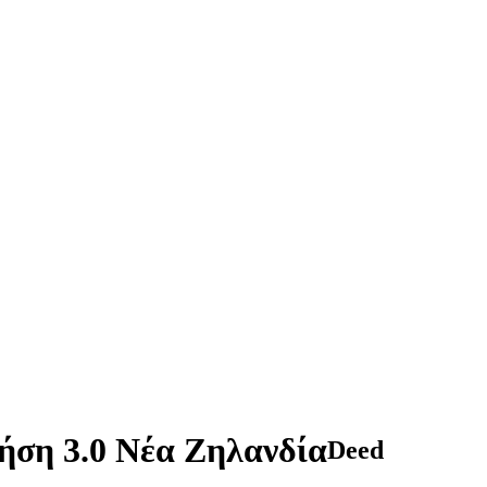
ση 3.0 Νέα Ζηλανδία
Deed