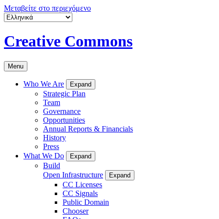
Μεταβείτε στο περιεχόμενο
Creative Commons
Menu
Who We Are
Expand
Strategic Plan
Team
Governance
Opportunities
Annual Reports & Financials
History
Press
What We Do
Expand
Build
Open Infrastructure
Expand
CC Licenses
CC Signals
Public Domain
Chooser