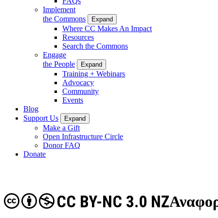
FAQs
Implement
the Commons
Expand
Where CC Makes An Impact
Resources
Search the Commons
Engage
the People
Expand
Training + Webinars
Advocacy
Community
Events
Blog
Support Us
Expand
Make a Gift
Open Infrastructure Circle
Donor FAQ
Donate
CC BY-NC 3.0 NZ
Αναφορ