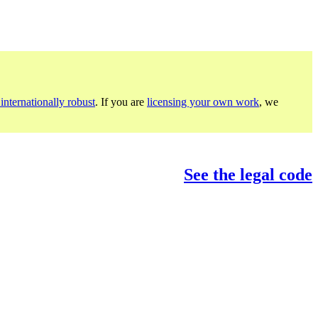
internationally robust
. If you are
licensing your own work
, we
See the legal code