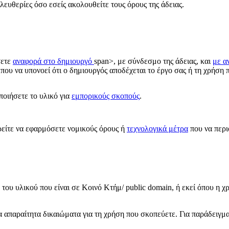
λευθερίες όσο εσείς ακολουθείτε τους όρους της άδειας.
σετε
αναφορά στο δημιουργό
span>, με σύνδεσμο της άδειας, και
με α
που να υπονοεί ότι ο δημιουργός αποδέχεται το έργο σας ή τη χρήση π
οιήσετε το υλικό για
εμπορικούς σκοπούς
.
ίτε να εφαρμόσετε νομικούς όρους ή
τεχνολογικά μέτρα
που να περι
του υλικού που είναι σε Κοινό Κτήμ/ public domain, ή εκεί όπου η χ
τα απαραίτητα δικαιώματα για τη χρήση που σκοπεύετε. Για παράδειγμ